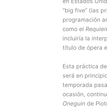
en Estados Unid
“big five” (las 
programación an
como el
Requie
incluiría la int
título de ópera 
Esta práctica de
será en princip
temporada pas
ocasión, contin
Oneguin
de Piotr