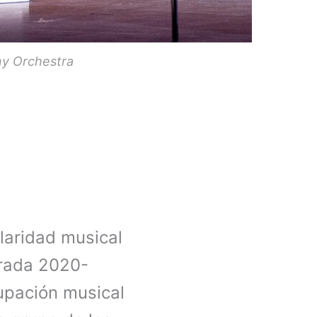
ny Orchestra
ularidad musical
orada 2020-
upación musical