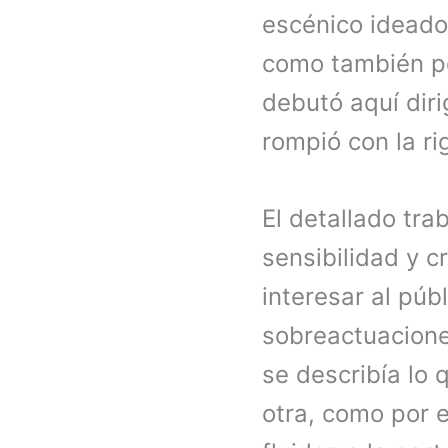
escénico idead
como también por
debutó aquí dir
rompió con la r
El detallado tra
sensibilidad y c
interesar al públ
sobreactuaciones
se describía lo 
otra, como por e