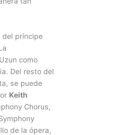
manera tan
 del príncipe
La
z Uzun como
a. Del resto del
ta, se puede
nor
Keith
ymphony Chorus,
n Symphony
llo de la ópera,