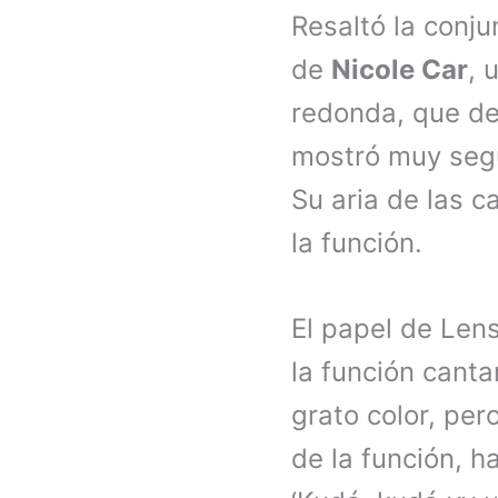
Resaltó la conj
de
Nicole Car
, 
redonda, que des
mostró muy segu
Su aria de las 
la función.
El papel de Len
la función cant
grato color, per
de la función, h