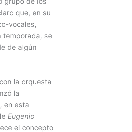
o grupo de los
claro que, en su
co-vocales,
a temporada, se
ble de algún
 con la orquesta
nzó la
, en esta
 de
Eugenio
adece el concepto