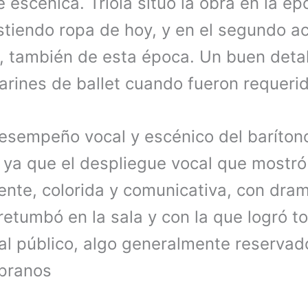
te escénica. Triola situó la obra en la é
stiendo ropa de hoy, y en el segundo a
, también de esta época. Un buen detal
larines de ballet cuando fueron requer
desempeño vocal y escénico del baríto
, ya que el despliegue vocal que mostró
ente, colorida y comunicativa, con dra
etumbó en la sala y con la que logró t
l público, algo generalmente reservad
opranos