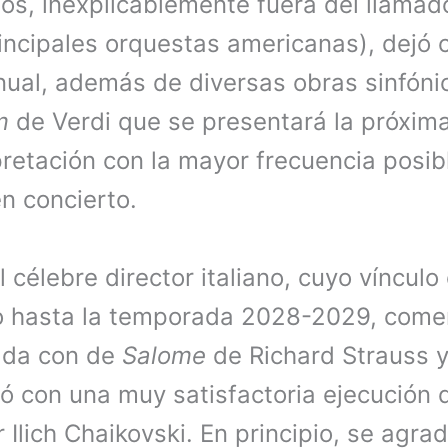
os, inexplicablemente fuera del llamad
principales orquestas americanas), dejó 
ual, además de diversas obras sinfóni
m
de Verdi que se presentará la próxim
erpretación con la mayor frecuencia posi
en concierto.
l célebre director italiano, cuyo vínculo
io hasta la temporada 2028-2029, come
ada con de
Salome
de Richard Strauss y
uó con una muy satisfactoria ejecución
 Ilich Chaikovski. En principio, se agr