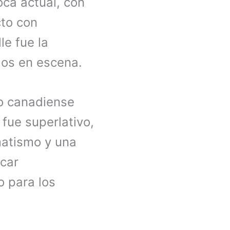
poca actual, con
cto con
le fue la
idos en escena.
no canadiense
 fue superlativo,
matismo y una
ocar
o para los