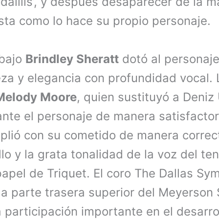
dalilis’, y después desaparecer de la 
sta como lo hace su propio personaje.
 bajo
Brindley Sheratt
dotó al personaje
za y elegancia con profundidad vocal. 
Melody Moore
, quien sustituyó a Deni
nte el personaje de manera satisfactori
plió con su cometido de manera correc
llo y la grata tonalidad de la voz del te
papel de Triquet. El coro The Dallas S
 la parte trasera superior del Meyerso
 participación importante en el desarro