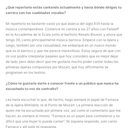
¿Qué repertorio estás cantando actualmente y hacia dónde diriges tu
carrera con tus cualidades vocales?
Mi repertorio es bastante vasto ya que abarca del siglo XVII hasta la
música contemporánea. Comencé mi carrera a los 27 años con
Falstaff
en la Accademia de la Scala junto al barítono Renato Bruson, y ahora que
tengo 36, canto principalmente música barroca. Empecé con la ópera y
luego, también por una casualidad, me embarqué en un nuevo mundo
que es el barroco y que me parece maravilloso. Estoy segura de que con
mi voz podría interpretar papeles que hoy considero que es mejor dejar
de lado, pero debo decir que me gustaría mucho poder cantar todas las
primeras óperas compuestas por Mozart, que hoy difícilmente se
programan en los teatros.
¿Cómo te gustaría darte a conocer frente a un público que nunca ha
escuchado tu voz de contralto?
Les haría escuchar lo que, de hecho, hago siempre el papel de Farnace
de la ópera
Mitridate, re di Ponto
de Mozart. La primera reacción de
quien me ha escuchado por primera vez, así como el comentario que me
hacen, es siempre el mismo: “Farnace es un papel para contratenor y es
difícil que una mujer lo pueda cantar”. Ni siquiera respondo, solo canto
Farnace y allí está mi respuesta.