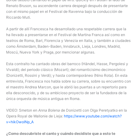
Renato Bruson, su ascendente carrera despegó después de presentarte
con el mismo papel en el Festival de Ravenna bajo la conducción de
Riccardo Muti.
A partir de allí Francesca ha desarrollado una respetable carrera que la
ha llevado a presentarse en el Festival de Martina Franca así como en
teatros de Roma, Bari, Florencia y Venezia en Italia, y también a ciudades
como Ámsterdam, Baden-Baden, Innsbruck, Lieja, Londres, Madrid,
Moscú, Nueva York y Praga, por mencionar algunas.
Esta contralto ha cantado obras del barroco (Händel, Hasse, Pergolesi y
Vivaldi); del periodo clásico (Mozart); del romanticisimo decimonónico
(Donizetti, Rossini y Verdi); y hasta contemporáneo (Nino Rota). En esta
entrevista, Francesca nos habla sobre su carrera, sobre su encuentro con
el maestro Andrea Marcon, que le abrió las puertas a un repertorio para
ella desconocido, y de su ambicioso proyecto de ser la fundadora de la
única orquesta de música antigua en Roma.
VIDEO: Smeton en
Anna Bolena
de Donizetti con Olga Peretyatko en la
Opera Royal de Wallonie de Lieja:
https://www.youtube.com/watch?
v=hikOwoINp_A
¿Como descubriste el canto y cuándo decidiste que a esto te