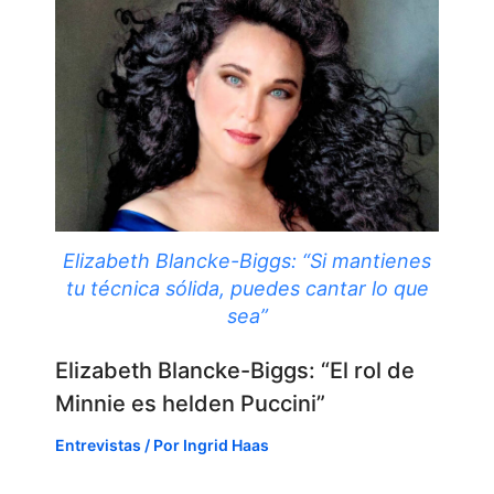
Elizabeth Blancke-Biggs: “Si mantienes
tu técnica sólida, puedes cantar lo que
sea”
Elizabeth Blancke-Biggs: “El rol de
Minnie es helden Puccini”
Entrevistas
/ Por
Ingrid Haas