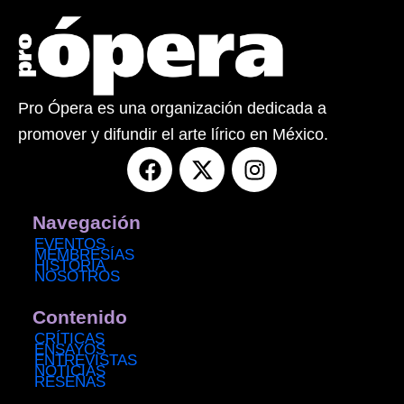
Pro Ópera es una organización dedicada a
promover y difundir el arte lírico en México.
F
X
I
a
-
n
c
t
s
e
w
t
Navegación
b
i
a
EVENTOS
MEMBRESÍAS
o
t
g
HISTORIA
NOSOTROS
o
t
r
k
e
a
Contenido
r
m
CRÍTICAS
ENSAYOS
ENTREVISTAS
NOTICIAS
RESEÑAS