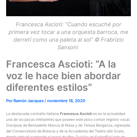
Francesca Ascioti: “Cuando escuché por
primera vez tocar a una orquesta barroca, me
derretí como una paleta al sol” © Frabrizio
Sansoni
Francesca Ascioti: “A la
voz le hace bien abordar
diferentes estilos”
Por
Ramón Jacques
/
noviembre 18, 2020
La destacada contralto italiana
Francesca Ascioti
es en la actualidad
una de las pocas intérpretes que poseen este poco común registro vocal.
Discípula de Bernadette Manca di Nissa y de Teresa Berganza, egresada
del Conservatorio de Brescia y de la Accademia del Teatro alla Scala,
donde debutó cantando el papel de Mrs. Quickly en
Falstaff
al lado de