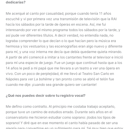
dedicarías?
Me acerqué al canto por casualidad, porque cuando tenía 11 años
escuché y vi por primera vez una transmisión de televisión que la RAI
hacía los sábados por la tarde de óperas en escena. Así, me fui
interesando por ver el mismo programa todos los sábados por la tarde, y
así pude ver diferentes títulos. A decir verdad, no entendía nada, no
lograba comprender lo que decían o lo que hacían pero la música era
hermosa y los vestuarios y las escenografías eran algo nuevo y diferente
para mí, y una voz interna me decía que debía quedarme quieta mirando.
A partir de ahí comencé a imitar a los cantantes frente al televisor e inició
para mí una especie de juego. Fue un juego que continué hasta que a los
14 años le pedí a mi papá que me llevara a un teatro a ver una ópera en
vivo. Con un poco de perplejidad, él me llevó al Teatro San Carlo en
Nápoles para ver
La bohème
y tan pronto como se abrió el telón fue
cuando me dije: ¡cuando sea grande quiero ser cantante!
¿Qué nos puedes decir sobre tu registro vocal?
Me defino como contralto. Al principio me costaba trabajo aceptarlo,
porque tuve un camino de estudios errado. Durante seis años en el
conservatorio me hicieron estudiar como soprano: ¡todos los tipos de
soprano! Y diré que en ese momento el canto había pasado de ser una
alegría para convertirse en un sufrimiento para mí. Sé muy bien que estoy