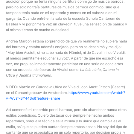
audición porque no tenía ninguna partitura conmigo de música barroca,
pero no solo no traía partituras de música barroca conmigo, sino que
tampoco tenía nada en mi repertorio y menos en mi cabeza o en mi
garganta. Cuando entré en la sala de la escuela Schola Cantorum de
Basilea y vi por primera vez un clavecín, tuve una sensación de pánico y
al mismo tiempo de mucha curiosidad.
Andrea Marcon estaba sorprendido de que yo realmente no supiera nada
del barroco y estaba además enojado, pero no se desanimó y me dijo:
“Muy bien Ascioti, si no sabe nada de Händel, ni de Cavalli ni de Vivaldi,
al menos permítame escuchar su voz”. A partir de que me escuchó esa
vez, me propuso inmediatamente participar en una serie de conciertos
con su orquesta, de óperas de Vivaldi como:
La fida ninfa
,
Catone in
Utica
y
Juditha triumphans
.
VIDEO: Marzia en
Catone in Utica
de Vivaldi, con Anett Fritsch (Cesare)
en el Concertgebouw de Amsterdam.
https://www.youtube.com/watch?
v=Wysf-BY44So&feature=share
Así comencé mi recorrido por el barroco, pero sin abandonar nunca otros
estilos operísticos. Quiero destacar que siempre he hecho ambos
repertorios, porque la técnica es la misma y lo único que cambia es el
estilo, así que se pueden cantar siempre ambas cosas. No soy del tipo de
cantante que se especializa en un solo repertorio, por decisión propia, y