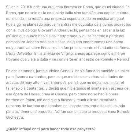
Sí, en el 2018 fundé una orquesta barroca en Roma, que es mi ciudad. En
Roma, que no solo es la capital de Italia sino también una capital cultural
del mundo, ¡no existía una orquesta especializada en música antigua!
Fue algo no planeado porque mientras me ocupaba de algunos proyectos
con el musicólogo Giovanni Andrea Sechi, pensamos en sacar a la luz
música que nunca había sido interpretada, y quise hacerlo a partir del
compositor Johann Adolphe Hasse, de quien encontramos una ópera
muy atractiva sobre Eneas, quien fue precisamente el fundador de Roma
[
Nota del editor
: En la
Eneida
de Virgilio, Eneas aparece como el héroe
troyano que viaja a Italia y se convierte en ancestro de Rómulo y Remo.]
En ese entonces, junto a Vivica Genaux, había fundado también un taller
para jóvenes cantantes, para el que recibimos muchas solicitudes de
artistas de muy alto nivel. Entonces, pensé que no debíamos limitar el
taller solo a cantantes, y decidí que hiciéramos el montaje en escena de
esa ópera de Hasse,
Enea in Caonia
, pero como no se hacía ópera
barroca en Roma, me dedique a buscar y reunir a instrumentistas
romanos de barroco que tocaban en importantes orquestas del mundo
para así tener una orquesta. Así fue como nació la orquesta Enea Barock
Orchestra.
¿Quién influyó en ti para hacer todo ese proyecto?