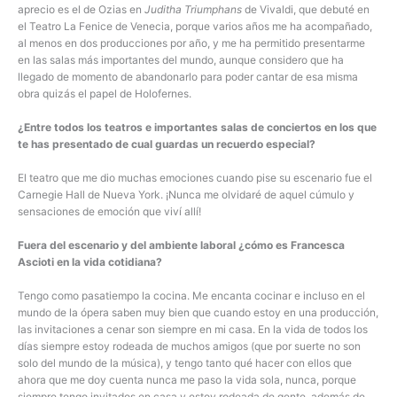
aprecio es el de Ozias en
Juditha Triumphans
de Vivaldi, que debuté en
el Teatro La Fenice de Venecia, porque varios años me ha acompañado,
al menos en dos producciones por año, y me ha permitido presentarme
en las salas más importantes del mundo, aunque considero que ha
llegado de momento de abandonarlo para poder cantar de esa misma
obra quizás el papel de Holofernes.
¿Entre todos los teatros e importantes salas de conciertos en los que
te has presentado de cual guardas un recuerdo especial?
El teatro que me dio muchas emociones cuando pise su escenario fue el
Carnegie Hall de Nueva York. ¡Nunca me olvidaré de aquel cúmulo y
sensaciones de emoción que viví allí!
Fuera del escenario y del ambiente laboral ¿cómo es Francesca
Ascioti en la vida cotidiana?
Tengo como pasatiempo la cocina. Me encanta cocinar e incluso en el
mundo de la ópera saben muy bien que cuando estoy en una producción,
las invitaciones a cenar son siempre en mi casa. En la vida de todos los
días siempre estoy rodeada de muchos amigos (que por suerte no son
solo del mundo de la música), y tengo tanto qué hacer con ellos que
ahora que me doy cuenta nunca me paso la vida sola, nunca, porque
siempre tengo invitados en casa y estoy rodeada de gente, además de