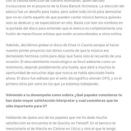
con la valiosa dirección de Stefano Montanari, quien decidió
involucrarse en el proyecto de la Enea Barock Orchestra. La elección del
elenco fue un desafío para todos, pero sobre todo sirvió para demostrar
que no es cierto aquello de que pueden cantar música barroca quienes
solo se dedican y se especializan en ello. Basta con leer los nombres en
la portada del disco para entender que el elenco es completamente una
fusión de maravillosos artistas que están acostumbrados a otros estilos.
Además, decidimos grabar el disco de
Enea in Caonia
porque al hacer
nuestro primer proyecto nos dimos cuenta de que la música era
demasiado hermosa como para dejar que fuera solo el recuerdo de una
ocasión. El descubrimiento musicológico se llevó adelante como un
testimonio, dejando posiblemente una huella, que dará a muchos la
oportunidad de escuchar algo que nunca se había ejecutado hasta
ahora. El disco fue editado por el sello discográfico alemán CPO, y es el
primero otros por venir en los que ya estamos trabajando.
Volviendo a tu desempeño como solista ¿Qué papeles consideras te
han dado mayor satisfacción interpretar y cual consideras que ha
sido importante para ti?
Hablando de ópera uno de los papeles que me ha dado mucha
satisfacción se encuentra el de Quickly en
Falstaff
. En el barroco te
mencionaría el de Marzia en
Catone en Utica
; y otro al que le tengo