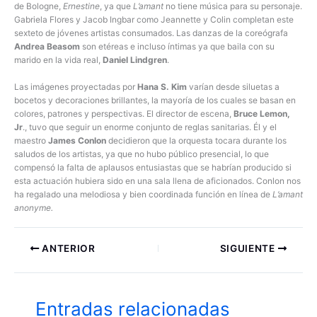
de Bologne,
Ernestine
, ya que
L’amant
no tiene música para su personaje.
Gabriela Flores y Jacob Ingbar como Jeannette y Colin completan este
sexteto de jóvenes artistas consumados. Las danzas de la coreógrafa
Andrea Beasom
son etéreas e incluso íntimas ya que baila con su
marido en la vida real,
Daniel Lindgren
.
Las imágenes proyectadas por
Hana S. Kim
varían desde siluetas a
bocetos y decoraciones brillantes, la mayoría de los cuales se basan en
colores, patrones y perspectivas. El director de escena,
Bruce Lemon,
Jr
., tuvo que seguir un enorme conjunto de reglas sanitarias. Él y el
maestro
James Conlon
decidieron que la orquesta tocara durante los
saludos de los artistas, ya que no hubo público presencial, lo que
compensó la falta de aplausos entusiastas que se habrían producido si
esta actuación hubiera sido en una sala llena de aficionados. Conlon nos
ha regalado una melodiosa y bien coordinada función en línea de
L’amant
anonyme.
ANTERIOR
SIGUIENTE
Entradas relacionadas