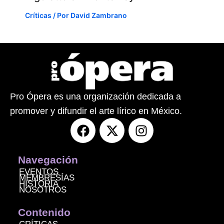
Críticas
/ Por
David Zambrano
Pro Ópera es una organización dedicada a
promover y difundir el arte lírico en México.
F
X
I
a
-
n
c
t
s
e
w
t
Navegación
b
i
a
EVENTOS
MEMBRESÍAS
o
t
g
HISTORIA
NOSOTROS
o
t
r
k
e
a
Contenido
r
m