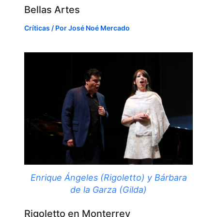
Bellas Artes
Críticas
/ Por
José Noé Mercado
Enrique Ángeles (Rigoletto) y Bárbara
de la Garza (Gilda)
Rigoletto en Monterrey