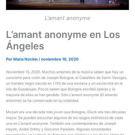
L'amant anonyme
L’amant anonyme en Los
Ángeles
Por
Maria Nockin
/
noviembre 16, 2020
Noviembre 15, 2020
. Muchos amantes de la música saben que hay un
concierto para violín de Joseph Bologne, el Caballero de Saint-Georges,
un hombre negro nacido en 1745 de una esclava y un esclavista en la
isla de Guadalupe. Pocos saben que Bologne escribió óperas y la
mayoría de ellas se han perdido. Sólo
L’amant anonyme
(
El amante
anónimo
) se ha conservado en su totalidad.
Mozart era una década más joven que Bologne, Gluck era tres décadas
mayor. Se pueden escuchar algunos de los rasgos estilísticos de cada
uno en
L’amant anonyme
. También era contemporáneo de Joseph
Haydn, André Grétry y Giovanni Paisiello. Algunas sonoridades
encontradas en la ópera de Bologne son similares a las de las obras de