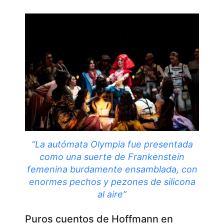
“La autómata Olympia fue presentada
como una suerte de Frankenstein
femenina burdamente ensamblada, con
enormes pechos y pezones de silicona
al aire”
Puros cuentos de Hoffmann en