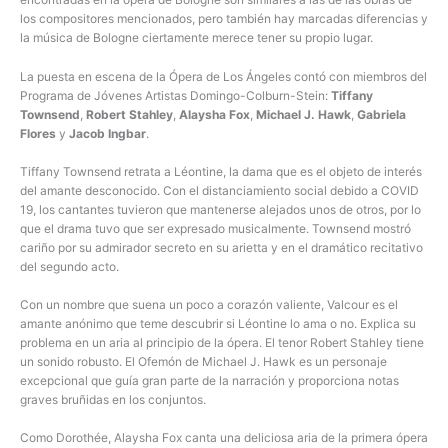
los compositores mencionados, pero también hay marcadas diferencias y
la música de Bologne ciertamente merece tener su propio lugar.
La puesta en escena de la Ópera de Los Ángeles contó con miembros del
Programa de Jóvenes Artistas Domingo-Colburn-Stein:
Tiffany
Townsend
,
Robert Stahley
,
Alaysha Fox
,
Michael J. Hawk
,
Gabriela
Flores
y
Jacob Ingbar
.
Tiffany Townsend retrata a Léontine, la dama que es el objeto de interés
del amante desconocido. Con el distanciamiento social debido a COVID
19, los cantantes tuvieron que mantenerse alejados unos de otros, por lo
que el drama tuvo que ser expresado musicalmente. Townsend mostró
cariño por su admirador secreto en su arietta y en el dramático recitativo
del segundo acto.
Con un nombre que suena un poco a corazón valiente, Valcour es el
amante anónimo que teme descubrir si Léontine lo ama o no. Explica su
problema en un aria al principio de la ópera. El tenor Robert Stahley tiene
un sonido robusto. El Ofemón de Michael J. Hawk es un personaje
excepcional que guía gran parte de la narración y proporciona notas
graves bruñidas en los conjuntos.
Como Dorothée, Alaysha Fox canta una deliciosa aria de la primera ópera