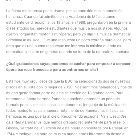
La ópera me interesa por el drama, por su conexión con la condición
humana… Cuando fui admitido en la Academia de Música como
estudiante de dirección a los 18 años, en 1988, preguntaron en la primera
clase a todos los nuevos estudiantes qué música nos gustaba. Algunos
dijeron “orquesta”, “sinfonías”, “ópera”; pero yo dije “la música dramática”
(¡
dramma in musica
!). Fue una respuesta un poco extraña para ellos, pero
creo que es una buena respuesta: me interesa la música cuando es
dramática, y el arte en general cuando se trata de la naturaleza humana.
¿Qué grabaciones suyas podemos escuchar para empezar a conocer
ópera barroca francesa o para adentrarnos en ella?
Estamos muy orgullosos de que la BBC ha seleccionado dos de nuestros
discos en su lista con lo mejor de 2020. Nos sentimos halagados y nos da
mucho gusto formar parte de esta selección de 18 grabaciones. Para
entender la ópera barroca francesa conviene entender un poco de
francés pero, si no es el caso, si entiendes el lenguaje de la música de
todos modos te vas a enamorar totalmente de Rameau, su música es
hermosa, es una puerta al cielo. Recomiendo escuchar
Naïs
,
Les indes
galantes
y
Dardanus
, que hemos grabado recientemente para el sello
Glossa, Se trata de la versión de esta ópera completada por Rameau en
1744 e incluye una hora de música nunca antes interpretada desde el