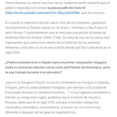
mismo Rameau la vieron muchas veces. Sabemos perfectamente que el
público esperaba con ansias
la
passacaille
del Acto IV
https://www.youtube.com/watch?v=ByyLbSmFMIk
, que es una joya.
En cuanto al repertorio alemán sacro, otro de mis intereses, grabamos
recientemente la Pasión-
pasticcio
de Graun, Telemann y Bach para el
sello Glossa. Y próximamente sale al mercado una pasión olvidada de
Gottfried Heinrich Stölzel (1690–1749). Se trata de una de las obras más
importantes que sobreviven dentro de la tradición de las pasiones
alemanas; esta obra no se ha escuchado desde que fue compuesta en el
siglo XVIII.
¿Podría considerarse a Haydn como el primer compositor húngaro,
dada su estrecha relación con la corte del Palacio de Esterháza, para
la que trabajó durante tres décadas?
¿Qué es lo húngaro? Haydn no nació ciertamente en Hungría ni hablaba
húngaro, pero sí usaba palabras húngaras, por ejemplo: a la ciudad de
Eisenstadt (Austria) le llamaba Kismarton… Y si los ingleses consideran a
Händel un compositor inglés, podemos decir lo mismo de Haydn y
Hungría, dado que en el siglo XVIII, aunque sí existían categorías
nacionales, identidad y nacionalismo, lo hacían en una forma muy
diferente a después de las guerras napoleónicas.