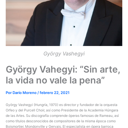
György Vashegyi
György Vahegyi: “Sin arte,
la vida no vale la pena”
Por
Darío Moreno
/
febrero 22, 2021
György Vashegyi (Hungría, 1970) es director y fundador de la orquesta
Orfeo y del Purcell Choir, así como Presidente de la Academia Húngara
de las Artes. Su discografía comprende óperas famosas de Rameau, así
como títulos desconocidos de compositores de la misma época como
Boismortier, Mondonville y Gervais. El especialista en ópera barroca