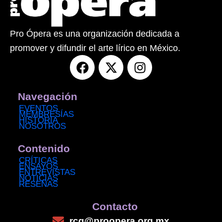
Pro Ópera es una organización dedicada a
promover y difundir el arte lírico en México.
F
X
I
a
-
n
c
t
s
e
w
t
Navegación
b
i
a
EVENTOS
MEMBRESÍAS
o
t
g
HISTORIA
NOSOTROS
o
t
r
k
e
a
Contenido
r
m
CRÍTICAS
ENSAYOS
ENTREVISTAS
NOTICIAS
RESEÑAS
Contacto
rcg@proopera.org.mx