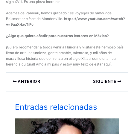
siglo XVIII. Es una pieza increíble.
Además de Rameau, hemos grabado
Les voyages de l’amour
de
Boismortier e
Isbé
de Mondonville.
https://www.youtube.com/watch?
v=9aaX4xcTiFc
¿Algo que quiera añadir para nuestros lectores en México?
¡Quiero recomendar a todos venir a Hungría y visitar este hermoso país
lleno de arte, naturaleza, gente amable, talentosa, y mil años de
maravillosa historia que comienza en el siglo XI, así como una rica
herencia cultural! Amo a mi país y estoy muy feliz de estar aquí.
ANTERIOR
SIGUIENTE
Entradas relacionadas