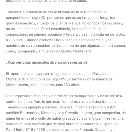
probablemente solo un 20% de lo que se escribió.
Tenemos la tendencia de ver la historia de la música desde la
perspectiva del siglo XX: pensamos que están los genios, luego los
grandes maestros, y luego los buenos. Pero, si no conocemos las obras,
no es justo decir eso. En mi experiencia, la clasificación de los
compositores en primera, segunda y tercera clase no existía en los siglos
XVII y XVIII. Cuando escuchas las piezas de compositores cuyos
nombres no son conocidos, te das cuenta de que algunas son tan buenas
como, por ejemplo, la música de Claudio Monteverdi.
¿Qué periodos musicales abarca su repertorio?
El repertorio que hago con mis grupos empieza en el
Orfeo
de
Monteverdi, a principios del siglo XVII, y termina con la muerte de
Mendelssohn, así que abarca unos 250 años.
Con orquestas sinfónicas y teatros de ópera hago Verdi y hasta música
contemporánea. Pero lo que más me interesa es la música francesa.
Tenemos por ejemplo a Rameau, que era un genio absoluto, y están
también Boismoritier, Mondonville y Gervais, un gran, gran compositor, de
quien tenemos el orgullo de haber grabado su ópera
Hypermnestre
, ¡una
verdadera obra maestra que se tocó durante 50 años en la Ópera de
París! Entre 1716 y 1766, compositores como François Couperin y el