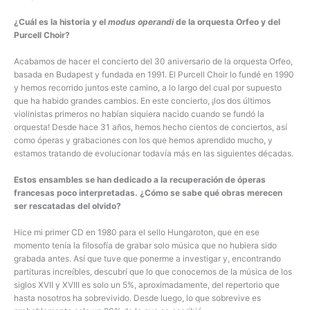
¿Cuál es la historia y el
modus operandi
de la orquesta Orfeo y del
Purcell Choir?
Acabamos de hacer el concierto del 30 aniversario de la orquesta Orfeo,
basada en Budapest y fundada en 1991. El Purcell Choir lo fundé en 1990
y hemos recorrido juntos este camino, a lo largo del cual por supuesto
que ha habido grandes cambios. En este concierto, ¡los dos últimos
violinistas primeros no habían siquiera nacido cuando se fundó la
orquesta! Desde hace 31 años, hemos hecho cientos de conciertos, así
como óperas y grabaciones con los que hemos aprendido mucho, y
estamos tratando de evolucionar todavía más en las siguientes décadas.
Estos ensambles se han dedicado a la recuperación de óperas
francesas poco interpretadas. ¿Cómo se sabe qué obras merecen
ser rescatadas del olvido?
Hice mi primer CD en 1980 para el sello Hungaroton, que en ese
momento tenía la filosofía de grabar solo música que no hubiera sido
grabada antes. Así que tuve que ponerme a investigar y, encontrando
partituras increíbles, descubrí que lo que conocemos de la música de los
siglos XVII y XVIII es solo un 5%, aproximadamente, del repertorio que
hasta nosotros ha sobrevivido. Desde luego, lo que sobrevive es