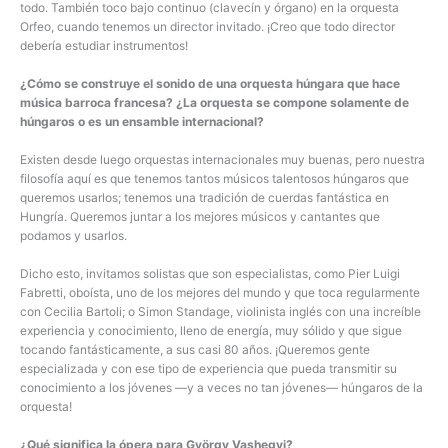
todo. También toco bajo continuo (clavecín y órgano) en la orquesta
Orfeo, cuando tenemos un director invitado. ¡Creo que todo director
debería estudiar instrumentos!
¿Cómo se construye el sonido de una orquesta húngara que hace
música barroca francesa? ¿La orquesta se compone solamente de
húngaros o es un ensamble internacional?
Existen desde luego orquestas internacionales muy buenas, pero nuestra
filosofía aquí es que tenemos tantos músicos talentosos húngaros que
queremos usarlos; tenemos una tradición de cuerdas fantástica en
Hungría. Queremos juntar a los mejores músicos y cantantes que
podamos y usarlos.
Dicho esto, invitamos solistas que son especialistas, como Pier Luigi
Fabretti, oboísta, uno de los mejores del mundo y que toca regularmente
con Cecilia Bartoli; o Simon Standage, violinista inglés con una increíble
experiencia y conocimiento, lleno de energía, muy sólido y que sigue
tocando fantásticamente, a sus casi 80 años. ¡Queremos gente
especializada y con ese tipo de experiencia que pueda transmitir su
conocimiento a los jóvenes —y a veces no tan jóvenes— húngaros de la
orquesta!
¿Qué significa la ópera para György Vashegyi?