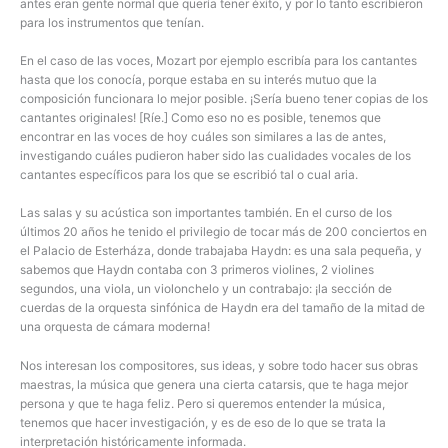
antes eran gente normal que quería tener éxito, y por lo tanto escribieron
para los instrumentos que tenían.
En el caso de las voces, Mozart por ejemplo escribía para los cantantes
hasta que los conocía, porque estaba en su interés mutuo que la
composición funcionara lo mejor posible. ¡Sería bueno tener copias de los
cantantes originales! [Ríe.] Como eso no es posible, tenemos que
encontrar en las voces de hoy cuáles son similares a las de antes,
investigando cuáles pudieron haber sido las cualidades vocales de los
cantantes específicos para los que se escribió tal o cual aria.
Las salas y su acústica son importantes también. En el curso de los
últimos 20 años he tenido el privilegio de tocar más de 200 conciertos en
el Palacio de Esterháza, donde trabajaba Haydn: es una sala pequeña, y
sabemos que Haydn contaba con 3 primeros violines, 2 violines
segundos, una viola, un violonchelo y un contrabajo: ¡la sección de
cuerdas de la orquesta sinfónica de Haydn era del tamaño de la mitad de
una orquesta de cámara moderna!
Nos interesan los compositores, sus ideas, y sobre todo hacer sus obras
maestras, la música que genera una cierta catarsis, que te haga mejor
persona y que te haga feliz. Pero si queremos entender la música,
tenemos que hacer investigación, y es de eso de lo que se trata la
interpretación históricamente informada.