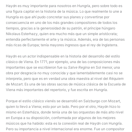
Haydn es muy importante para nosotros en Hungría, pero sobre todo es
una figura capital en la historia de la música. Lo que realmente lo une a
Hungría es que ahí pudo concretar sus planes y convertirse por
consecuencia en uno de los más grandes compositores de todos los
tiempos, gracias a la generosidad de su patrón, el príncipe húngaro
Nikolaus Esterhazy, quien era mucho más que un simple aristócrata;
entendía perfectamente el arte y la música. Además, era de las personas
más ricas de Europa; tenía mayores ingresos que el rey de Inglaterra.
Haydn es un actor indispensable en la historia del desarrollo del estilo
clásico de Viena. En 1771, por ejemplo, una de las composiciones más
importantes que se escribieron fue su
Salve Regina
en Sol menor, una
obra por desgracia no muy conocida y que lamentablemente casi no se
interpreta, pero que es en verdad una obra maestra al nivel del
Réquiem
de Mozart. Es una de las obras sacras de música clásica de la Escuela de
Viena más importantes del repertorio, y fue escrita en Hungría.
Porque el estilo clásico vienés se desarrolló en Salzburgo con Mozart,
quien lo llevó a Viena; esto por un lado. Pero por el otro, Haydn hizo lo
mismo en Esterháza, donde tenía una de las orquestas de más alto nivel
en Europa a su disposición, conformada por algunos de los mejores
músicos que ha habido: esta es la conexión real de Haydn con Hungría.
Pero su importancia a nivel internacional era enorme. Fue un compositor