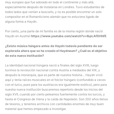
muy europeo que fue adorado en todo el continente y más allá,
especialmente después de instalarse en Londres. Tuvo estudiantes de
todos lados que venían a buscarlo, y no es posible encontrar un solo
compositor en el Romanticismo alemán que no estuviera ligado de
alguna forma a Haydn.
Por cierto, ¡una parte de mi familia es de la misma región donde nació
Haydn en Austria!
https://www.youtube.com/watch?v=lbpLAfDHhfE
¿Existe música húngara antes de Haydn todavía pendiente de ser
explorada ahora que se ha creado el Haydneum? ¿Cuál es el objetivo
de esta nueva institución?
La identidad nacional húngara nació a finales del siglo XVIII, luego
tuvimos la revolución nacional contra Austria a mediados del XIX, y
después la monarquía, que es parte de nuestra historia… Haydn vivió
aquí y tenía raíces musicales en el folclor húngaro (confundido a veces
con el turco, pues para los austriacos era igualmente exótico), pero para
nuestra nueva institución buscaremos repertorio desde los inicios del
siglo XVII, cuando por cierto peleamos fuertemente contra los turcos, y
hasta el Congreso de Viena y la caída de Napoleón. Son 200 años llenos
de tesoros, y tenemos archivos con cantidades enormes de muy buen
material que hemos empezado a investigar.