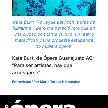
Kate Burt: “Yo llegué aquí con la idea de
jubilarme… pero me pareció raro que en
una ciudad con tanta cultura, un teatro
maravilloso y una orquesta estupenda
no hubiera ópera”
Kate Burt, de Ópera Guanajuato AC:
“Para ser artistas, hay que
arriesgarse”
Entrevistas
/ Por
María Teresa Hernández