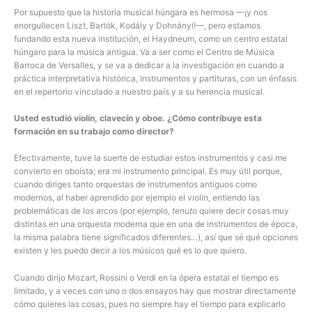
Por supuesto que la historia musical húngara es hermosa —¡y nos
enorgullecen Liszt, Bartók, Kodály y Dohnányi!—, pero estamos
fundando esta nueva institución, el Haydneum, como un centro estatal
húngaro para la música antigua. Va a ser como el Centro de Música
Barroca de Versalles, y se va a dedicar a la investigación en cuando a
práctica interpretativa histórica, instrumentos y partituras, con un énfasis
en el repertorio vinculado a nuestro país y a su herencia musical.
Usted estudió violín, clavecín y oboe. ¿Cómo contribuye esta
formación en su trabajo como director?
Efectivamente, tuve la suerte de estudiar estos instrumentos y casi me
convierto en oboísta; era mi instrumento principal. Es muy útil porque,
cuando diriges tanto orquestas de instrumentos antiguos como
modernos, al haber aprendido por ejemplo el violín, entiendo las
problemáticas de los arcos (por ejemplo,
tenuto
quiere decir cosas muy
distintas en una orquesta moderna que en una de instrumentos de época,
la misma palabra tiene significados diferentes…), así que sé qué opciones
existen y les puedo decir a los músicos qué es lo que quiero.
Cuando dirijo Mozart, Rossini o Verdi en la ópera estatal el tiempo es
limitado, y a veces con uno o dos ensayos hay que mostrar directamente
cómo quieres las cosas, pues no siempre hay el tiempo para explicarlo