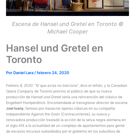
Escena de Hansel und Gretel en Toronto ©
Michael Cooper
Hansel und Gretel en
Toronto
Por
Daniel Lara
/
febrero 24, 2020
Febrero 8, 2020
. “El que avisa no traiciona”, dice el refrán, y la Canadian
Opera Company de Toronto previno al público de que su nueva
producción de
Hansel und Gretel
sería una reinvención del clásico de
Engelbert Humperdinck. Encomendada al transgresor director de escena
Joel Ivany
, famoso por masacrar óperas clásicas en su compañía
independiente Against the Grain (Contracorriente), su nueva y
renovadora producción trasladó la acción de la selva negra alemana en
el siglo XIX a la actualidad de un complejo de apartamentos para gente
de escasos recursos subsidiados por el gobierno en los suburbios de