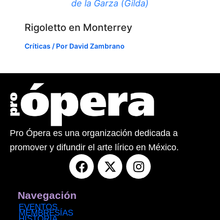
de la Garza (Gilda)
Rigoletto en Monterrey
Críticas
/ Por
David Zambrano
Pro Ópera es una organización dedicada a
promover y difundir el arte lírico en México.
F
X
I
a
-
n
c
t
s
e
w
t
Navegación
b
i
a
EVENTOS
MEMBRESÍAS
HISTORIA