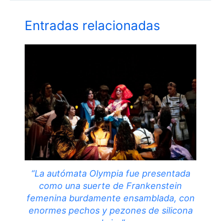
Entradas relacionadas
“La autómata Olympia fue presentada
como una suerte de Frankenstein
femenina burdamente ensamblada, con
enormes pechos y pezones de silicona