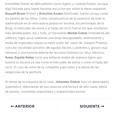
irresistible Gretel de delicadísimo canto
legato
y cuidado fraseo, aunque
algo forzada para lograr hacerse escuchar por sobre la masa orquestal.
Russell Braun
(Peter) y
Krisztina Szabo
(Gertrude), fueron un lujo como
los padres de los niños. Como consecuencia de la ausencia de todo lo
sobrenatural en la renovadora puesta en escena, los personajes de la
Bruja, el mercader de arena y el hada del rocío fueron los que resultaron
más desdibujados. Así y todo, un travestido
Michel Colvin
(intendente del
edificio), logró sacar adelante una bruja desagradable, amenazante y
hasta de inspirados toques al mejor estilo del Joker de Joaquín Phoenix,
con una vocalidad solvente (de agudos fáciles y potentes y graves muy
sonoros) y una enorme batería de recursos histriónicos. Muy efectiva,
Anna-Sophie Neher
lució una brillante timbre de soprano ligera que
iluminó la escena ya sea como el mercader de arena o como el hada del
rocío. El coro de niños de la compañía supo estar a la altura de las
exigencias de la partitura.
Al frente de la orquesta de la casa,
Johannes Debus
tuvo un desempeño
superlativo, obteniendo de sus músicos una lectura de alto vuelo, plena
de poesía, contrastes orquestales y expresividad sonora.
ANTERIOR
SIGUIENTE