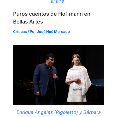
al aire”
Puros cuentos de Hoffmann en
Bellas Artes
Críticas
/ Por
José Noé Mercado
Enrique Ángeles (Rigoletto) y Bárbara