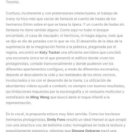
Toronto.
Confuso, incoherente y con pretensiones intelectuales, el trabajo de
Ivany no hizo más que vaciar de fantasía al cuento de hadas de los
hermanos Grimn sobre el que se basa la ópera. Y un cuento de hadas sin
fantasía no tiene sentido alguno. Como aquí no hubo ni bosque
encantado, ni casa de mazapán, ni hechizos, ni magia alguna, todo que
se dijo se dio de patadas con lo que se vio. El desarrollo de la idea de la
supremacía de la imaginación frente a la pobreza, pregonada por el
regista, encontró en
Katy Tucker
una eficiente servidora que concibió
una escenario único en el que presentó el edificio donde viven los
protagonistas, cortado transversalmente y donde pudieron ver los
diferentes apartamentos contiguos, a modo de diferentes escenarios,
dejando al descubierto la vida y las realidades de los otros vecinos,
involucrados o no con el desarrollo de la trama. La utilización de
abundantes videos ayudó a combatir, no siempre con buenos resultados,
las limitaciones impuestas por la escenografía y el vestuario multicolor y
estrafalario de
Ming Wong
que buscó darle el toque infantil a la
representación.
En lo vocal, la propuesta estuvo muy bien servida. Como los traviesos
hermanos protagonistas,
Emily Fons
resultó un ideal Hansel al que arropó
con una atractiva voz de bellísimo color, homogénea en toda la tesitura y
exquisitamente expresiva, mientras que
Simone Osborne
trazó una