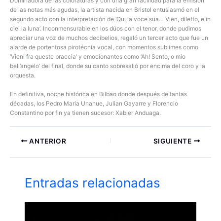
Dominadora de las coloraturas y con una gran facilidad para la emisión
de las notas más agudas, la artista nacida en Bristol entusiasmó en el
segundo acto con la interpretación de ‘Qui la voce sua… Vien, diletto, e in
ciel la luna’. Inconmensurable en los dúos con el tenor, donde pudimos
apreciar una voz de muchos decibelios, regaló un tercer acto que fue un
alarde de portentosa pirotécnia vocal, con momentos sublimes como
‘Vieni fra queste braccia’ y emocionantes como ‘Ah! Sento, o mio
bell’angelo’ del final, donde su canto sobresalió por encima del coro y la
orquesta.
En definitiva, noche histórica en Bilbao donde después de tantas
décadas, los Pedro Maria Unanue, Julian Gayarre y Florencio
Constantino por fin ya tienen sucesor: Xabier Anduaga.
ANTERIOR
SIGUIENTE
Entradas relacionadas