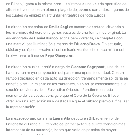
de Bilbao jugaba a la misma hora— asistimos a una velada operística de
alto nivel vocal, con un elenco plagado de jóvenes cantantes, algunos de
los cuales ya empiezan a triunfar en teatros de toda Europa.
La dirección escénica de
Emilio Sagi
es bastante acertada, situando a
los miembros del coro en algunos pasajes de una forma muy original. La
escenografía de
Daniel Bianco
, sobria pero correcta, se completa con
una maravillosa iluminación a manos de
Eduardo Bravo
. El vestuario,
clásico y de época —salvo el del emisario vestido de blanco militar del
final— lleva la firma de
Pepa Ojanguren
.
La dirección musical corrió a cargo de
Giacomo Sagripanti
, una de las
batutas con mayor proyección del panorama operístico actual. Con un
tempo
adecuado en cada acto, su dirección, tremendamente solidaria en
beneficio del lucimiento de los cantantes, hizo brillar especialmente a la
sección de vientos de la Euskadiko Orkestra. Pendiente en todo
momento de las voces, consiguió que el Coro de la Ópera de Bilbao
ofreciera una actuación muy destacable que el público premió al finalizar
la representación.
La mezzosoprano catalana
Laura Vila
debutó en Bilbao en el rol de
Enrichetta di Francia. El terceto del primer acto fue su intervención más
interesante de su personaje; habrá que verla en papeles de mayor