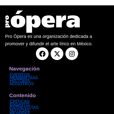
Pro Ópera es una organización dedicada a
promover y difundir el arte lírico en México.
F
X
I
a
-
n
c
t
s
e
w
t
Navegación
b
i
a
EVENTOS
MEMBRESÍAS
o
t
g
HISTORIA
NOSOTROS
o
t
r
k
e
a
Contenido
r
m
CRÍTICAS
ENSAYOS
ENTREVISTAS
NOTICIAS
RESEÑAS