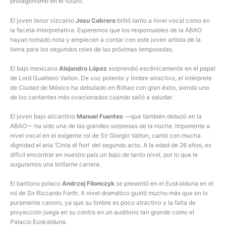
protagonismo en el futuro.
El joven tenor vizcaíno
Josu Cabrero
brilló tanto a nivel vocal como en
la faceta interpretativa. Esperemos que los responsables de la ABAO
hayan tomado nota y empiecen a contar con este joven artista de la
tierra para los segundos roles de las próximas temporadas.
El bajo mexicano
Alejandro López
sorprendió escénicamente en el papel
de Lord Gualtiero Valton. De voz potente y timbre atractivo, el intérprete
de Ciudad de México ha debutado en Bilbao con gran éxito, siendo uno
de los cantantes más ovacionados cuando salió a saludar.
El joven bajo alicantino
Manuel Fuentes
—que también debutó en la
ABAO— ha sido una de las grandes sorpresas de la noche. Imponente a
nivel vocal en el exigente rol de Sir Giorgio Valton, cantó con mucha
dignidad el aria ‘Cinta di fiori’ del segundo acto. A la edad de 26 años, es
difícil encontrar en nuestro país un bajo de tanto nivel, por lo que le
auguramos una brillante carrera.
El barítono polaco
Andrzej Filonczyk
se presentó en el Euskalduna en el
rol de Sir Riccardo Forth. A nivel dramático gustó mucho más que en lo
puramente canoro, ya que su timbre es poco atractivo y la falta de
proyección juega en su contra en un auditorio tan grande como el
Palacio Euskalduna.