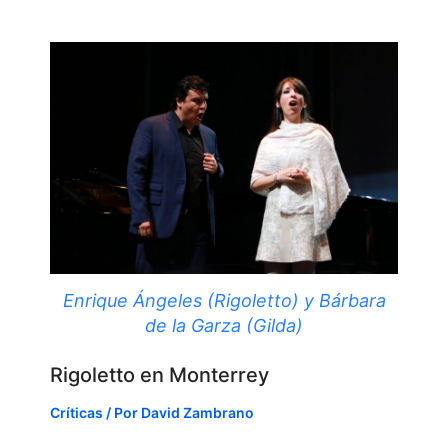
Enrique Ángeles (Rigoletto) y Bárbara
de la Garza (Gilda)
Rigoletto en Monterrey
Críticas
/ Por
David Zambrano