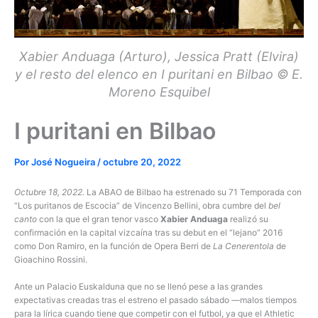
Xabier Anduaga (Arturo), Jessica Pratt (Elvira)
y el resto del elenco en I puritani en Bilbao © E.
Moreno Esquibel
I puritani en Bilbao
Por
José Nogueira
/
octubre 20, 2022
Octubre 18, 2022.
La ABAO de Bilbao ha estrenado su 71 Temporada con
“Los puritanos de Escocia” de Vincenzo Bellini, obra cumbre del
bel
canto
con la que el gran tenor vasco
Xabier Anduaga
realizó su
confirmación en la capital vizcaína tras su debut en el “lejano” 2016
como Don Ramiro, en la función de Opera Berri de
La Cenerentola
de
Gioachino Rossini.
Ante un Palacio Euskalduna que no se llenó pese a las grandes
expectativas creadas tras el estreno el pasado sábado —malos tiempos
para la lírica cuando tiene que competir con el futbol, ya que el Athletic