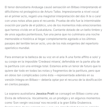
El tenor donostiarra Anduaga causó sensación en Bilbao interpretando el
dificilísimo rol protagónico de Arturo Talbo. Impresionante a nivel vocal
en el primer acto, regaló una magistral interpretación del dúo ‘A te o cara’
con unas notas altas para el recuerdo. Prueba de ello fue la interminable
ovación por parte de el público, uno de los momentos más emocionantes
que hemos vivido en el Euskalduna. Cantante dotado de un bello timbre y
de unos agudos portentosos, fue una pena que no culminara una noche
memorable e histórica al llegar completamente agotado a los últimos
pasajes del terrible tercer acto, uno de los más exigentes del repertorio
operístico mundial.
Para enmarcar la belleza de su voz en el aria ‘A una fonte afflito e solo’ y
su coraje en la imposible ‘Credeasi misera’, defendida en la parte alta de
la partitura con una entrega total. Estamos ante un tenor de futuro que lo
quiere dar todo en todas las notas y fragmentos de la partitura, pero que
en obras tan complicadas como ésta —representada además en su
versión íntegra en Bilbao— debería optar por el recurso de la dosificación
en ciertos pasajes.
La soprano australiana
Jessica Pratt
se consagró en Bilbao como una
Elvira de referencia. Vocalmente, es un prodigio y en algunos momentos
como ‘Son vergin vezzosa’ nos recordó a la gran Edita Gruberova.