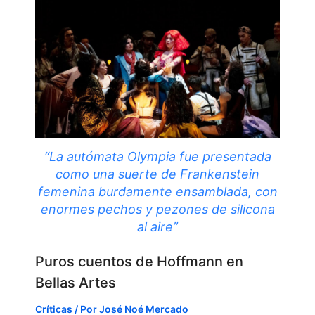
“La autómata Olympia fue presentada
como una suerte de Frankenstein
femenina burdamente ensamblada, con
enormes pechos y pezones de silicona
al aire”
Puros cuentos de Hoffmann en
Bellas Artes
Críticas
/ Por
José Noé Mercado