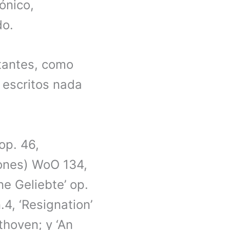
ónico,
do.
utantes, como
 escritos nada
op. 46,
iones) WoO 134,
rne Geliebte’ op.
.4, ‘Resignation’
thoven; y ‘An