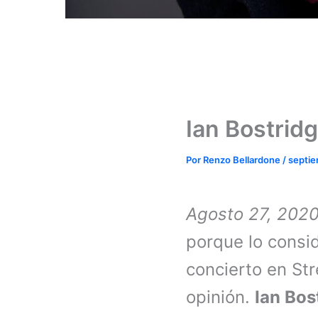
Ian Bostrid
Por
Renzo Bellardone
/
septie
Agosto 27, 202
porque lo consid
concierto en St
opinión.
Ian Bos