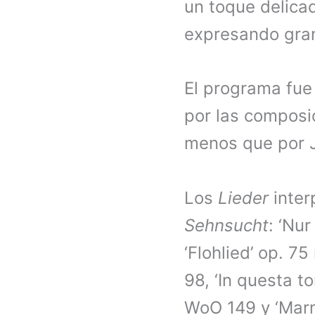
un toque delica
expresando gran
El programa fue 
por las composi
menos que por 
Los
Lieder
interp
Sehnsucht
: ‘Nu
‘Flohlied’ op. 75
98, ‘In questa t
WoO 149 y ‘Marm