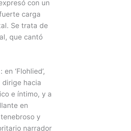
 expresó con un
fuerte carga
tal. Se trata de
al, que cantó
en ‘Flohlied’,
 dirige hacia
co e íntimo, y a
llante en
i tenebroso y
ritario narrador