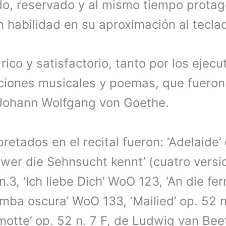
do, reservado y al mismo tiempo protag
 habilidad en su aproximación al tecla
rico y satisfactorio, tanto por los ejec
ciones musicales y poemas, que fueron
Johann Wolfgang von Goethe.
retados en el recital fueron: ‘Adelaide’ 
r wer die Sehnsucht kennt’ (cuatro vers
 n.3, ‘Ich liebe Dich’ WoO 123, ‘An die fe
omba oscura’ WoO 133, ‘Mailied’ op. 52 n
otte’ op. 52 n. 7 F, de Ludwig van Bee