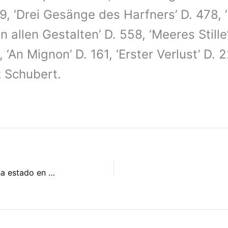
9, ‘Drei Gesänge des Harfners’ D. 478, 
n allen Gestalten’ D. 558, ‘Meeres Stille’
 ‘An Mignon’ D. 161, ‘Erster Verlust’ D.
z Schubert.
Adrianne Pieczonka: “Strauss ha estado en mi vida artística desde el principio”