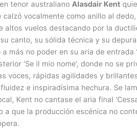
ven tenor australiano
Alasdair Kent
quie
 calzó vocalmente como anillo al dedo,
e altos vuelos destacando por la ductili
su canto, su sólida técnica y su depura
ló a más no poder en su aria de entrada 
osterior ‘Se il mio nome’, donde no se pr
s voces, rápidas agilidades y brillant
 fluidez e inspiradísima hechura. Se la
cal, Kent no cantase el aria final ‘Cessa
ido a que la producción escénica no con
ópera.