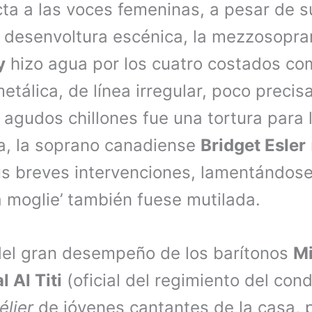
cta a las voces femeninas, a pesar de 
u desenvoltura escénica, la mezzosopr
y
hizo agua por los cuatro costados com
etálica, de línea irregular, poco precis
 agudos chillones fue una tortura para
ta, la soprano canadiense
Bridget Esler
s breves intervenciones, lamentándose q
a moglie’ también fuese mutilada.
el gran desempeño de los barítonos
Mi
 Al Titi
(oficial del regimiento del con
élier
de jóvenes cantantes de la casa, 