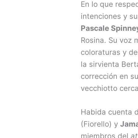
En lo que respe
intenciones y s
Pascale Spinne
Rosina. Su voz m
coloraturas y de
la sirvienta Ber
corrección en su
vecchiotto cerc
Habida cuenta d
(Fiorello) y
Jamal
miembros del
at