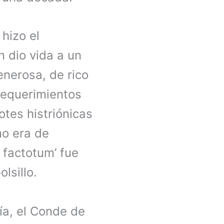
hizo el
n dio vida a un
enerosa, de rico
requerimientos
otes histriónicas
mo era de
 factotum’ fue
olsillo.
ía, el Conde de