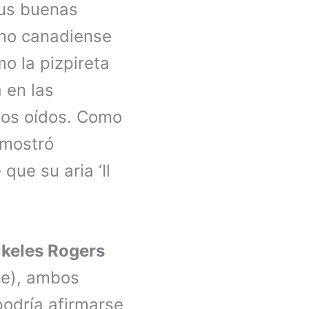
sus buenas
ano canadiense
o la pizpireta
a en las
 los oídos. Como
mostró
ue su aria ‘Il
keles Rogers
de), ambos
podría afirmarse