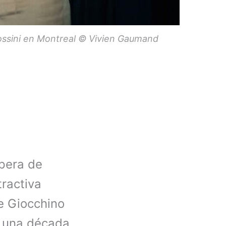
 Rossini en Montreal © Vivien Gaumand
pera de
ractiva
 Giocchino
e una década.