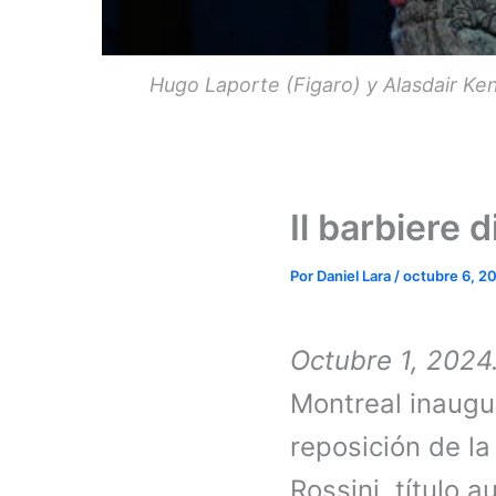
Hugo Laporte (Figaro) y Alasdair Ken
Il barbiere d
Por
Daniel Lara
/
octubre 6, 2
Octubre 1, 2024
Montreal inaugu
reposición de la
Rossini, título