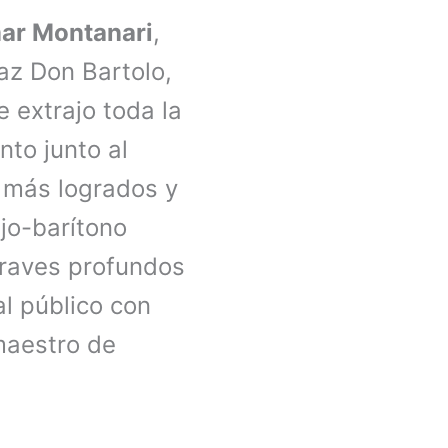
ar Montanari
,
az Don Bartolo,
 extrajo toda la
nto junto al
 más logrados y
ajo-barítono
graves profundos
l público con
maestro de