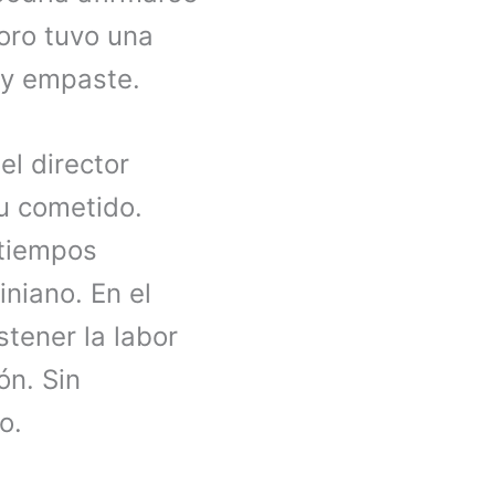
coro tuvo una
 y empaste.
el director
su cometido.
 tiempos
iniano. En el
tener la labor
ón. Sin
o.