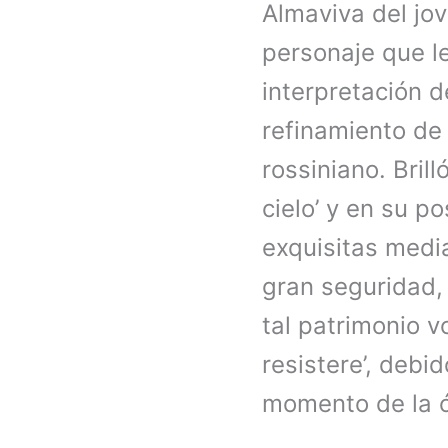
Almaviva del jo
personaje que le
interpretación d
refinamiento de 
rossiniano. Bril
cielo’ y en su p
exquisitas media
gran seguridad,
tal patrimonio vo
resistere’, deb
momento de la 