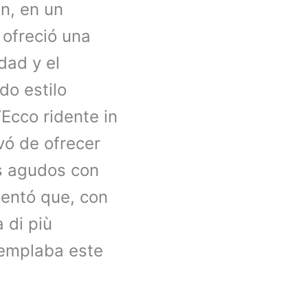
n, en un
 ofreció una
dad y el
do estilo
‘Ecco ridente in
ivó de ofrecer
es agudos con
mentó que, con
 di più
templaba este