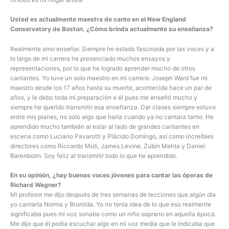
Usted es actualmente maestra de canto en el New England
Conservatory de Boston. ¿Cómo brinda actualmente su enseñanza?
Realmente amo enseñar. Siempre he estado fascinada por las voces y a
lo largo de mi carrera he presenciado muchos ensayos y
representaciones, por lo que he logrado aprender mucho de otros
cantantes. Yo tuve un solo maestro en mi carrera: Joseph Ward fue mi
maestro desde los 17 años hasta su muerte, acontecida hace un par de
años, y le debo toda mi preparación a él pues me enseñó mucho y
siempre he querido transmitir esa enseñanza. Dar clases siempre estuvo
entre mis planes, no solo algo que haría cuando ya no cantara tanto. He
aprendido mucho también al estar al lado de grandes cantantes en
escena como Luciano Pavarotti y Plácido Domingo, así como increíbles
directores como Riccardo Muti, James Levine, Zubin Mehta y Daniel
Barenboim. Soy feliz al transmitir todo lo que he aprendido.
En su opinión, ¿hay buenas voces jóvenes para cantar las óperas de
Richard Wagner?
Mi profesor me dijo después de tres semanas de lecciones que algún día
yo cantaría Norma y Brunilda. Yo no tenía idea de lo que eso realmente
significaba pues mi voz sonaba como un niño soprano en aquella época.
Me dijo que él podía escuchar algo en mi voz media que le indicaba que