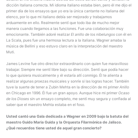
dicción italiana correcta. Mi idioma italiano estaba bien, pero él me dijo el
primer día de los ensayos que yo era la única cantante no italiana del
elenco, por lo que mi italiano debía ser mejorado y trabajamos
arduamente en ello. Realmente sentí que todo iba de mucho mejor
manera cuando llegamos a las funciones. Fue una colaboración muy
emocionante. También adoré realizar
El anillo de los nibelungos
con él en
La Scala, pues fue una hermosa lectura a la italiana. Wagner amaba la
música de Bellini y eso estuvo claro en la interpretación del maestro
Muti.
James Levine fue otro director extraordinario con quien fue maravilloso
trabajar. Siempre me sentí libre bajo su dirección. Sentí que podía hacer
lo que quisiera musicalmente y él estaría allí conmigo. Él te alienta a
realizar algunas proezas musicales y sonríe si las logras hacer. También
tuve la suerte de tener a Zubin Mehta en la dirección de mi primer
Anillo
en Chicago en 1996. Él fue un gran apoyo. Aunque hice mi primer
Ocaso
de los Dioses
sin un ensayo completo, me sentí muy segura y confiada al
saber que el maestro Mehta estaba en el foso.
Usted cantó una Gala dedicada a Wagner en 2009 bajo la batuta del
maestro Guido Maria Guida y la Orquesta Filarmónica de Jalisco.
¿Qué recuerdos tiene usted de aquel gran concierto?