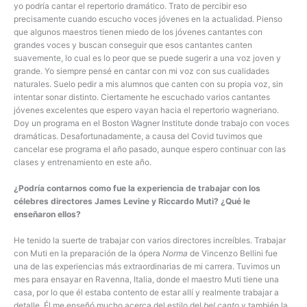
yo podría cantar el repertorio dramático. Trato de percibir eso
precisamente cuando escucho voces jóvenes en la actualidad. Pienso
que algunos maestros tienen miedo de los jóvenes cantantes con
grandes voces y buscan conseguir que esos cantantes canten
suavemente, lo cual es lo peor que se puede sugerir a una voz joven y
grande. Yo siempre pensé en cantar con mi voz con sus cualidades
naturales. Suelo pedir a mis alumnos que canten con su propia voz, sin
intentar sonar distinto. Ciertamente he escuchado varios cantantes
jóvenes excelentes que espero vayan hacia el repertorio wagneriano.
Doy un programa en el Boston Wagner Institute donde trabajo con voces
dramáticas. Desafortunadamente, a causa del Covid tuvimos que
cancelar ese programa el año pasado, aunque espero continuar con las
clases y entrenamiento en este año.
¿Podría contarnos como fue la experiencia de trabajar con los
célebres directores James Levine y Riccardo Muti? ¿Qué le
enseñaron ellos?
He tenido la suerte de trabajar con varios directores increíbles. Trabajar
con Muti en la preparación de la ópera
Norma
de Vincenzo Bellini fue
una de las experiencias más extraordinarias de mi carrera. Tuvimos un
mes para ensayar en Ravenna, Italia, donde el maestro Muti tiene una
casa, por lo que él estaba contento de estar allí y realmente trabajar a
detalle. Él me enseñó mucho acerca del estilo del
bel canto
y también la