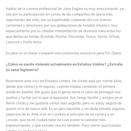
Hablar de la carrera profesional de Jane Eaglen es muy emocionante, ya
sea por su participación en varias de las compañías de ópera más
importantes del orbe, por su espléndida colaboración con ilustres
cantantes y directores, por sus grabaciones de notable interés y muy
especialmente por su célebre interpretación de diversos roles entre los
que destacan Isolda, Brunilda, Norma, Gioconda, Tosca, Senta, Ortrud,
Leonora y Doña Anna.
Es para mí un honor compartir esta entrevista exclusiva para
Pro Ópera
.
¿Cómo se siente viviendo actualmente en Estados Unidos? ¿Extraña
su natal Inglaterra?
Realmente amo vivir en Estados Unidos. He vivido aquí por veinte años,
desde que conocí a mi esposo, cuando estaba cantando mi primera
Isolde en Seattle. Me gusta que la gente tiene el valor de perseguir sus
sueños y luchar por lo que le apasiona. Aún tengo familia y amigos en el
Reino Unido y me gustaría verlos más seguido, pero no estoy segura de
querer vivir de nuevo allá. Es un país adorable y sin duda extraño algunos
aspectos de él. Amé vivir en Londres al principio de mi carrera y en
Lincoln, que es mi ciudad natal (la cual posee la catedral más
impresionante), y que extraño mucho también. Pero siento que Estados
Unidos es mi hogar ahora.