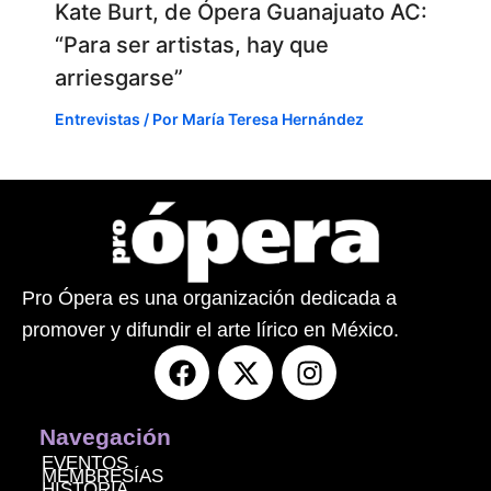
Kate Burt, de Ópera Guanajuato AC:
“Para ser artistas, hay que
arriesgarse”
Entrevistas
/ Por
María Teresa Hernández
Pro Ópera es una organización dedicada a
promover y difundir el arte lírico en México.
F
X
I
a
-
n
c
t
s
e
w
t
Navegación
b
i
a
EVENTOS
MEMBRESÍAS
HISTORIA