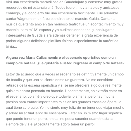
Viví una experiencia maravillosa en Guadalajara y conservo muy gratos
recuerdos de mi estancia allá. Todos fueron muy amables y amistosos
conmigo, y el concierto fue una experiencia fascinante. Fue adorable
cantar Wagner con un fabuloso director, el maestro Guida. Cantar la
música que tanto amo en tan hermoso teatro fue un acontecimiento muy
especial para mí. Mi esposo y yo pudimos conocer algunos lugares
interesantes de Guadalajara además de tener la grata experiencia de
probar algunos deliciosos platillos típicos, especialmente la auténtica
birria…
Alguna vez María Callas nombró el escenario operístico como un
campo de batalla. ¿Le gustaría a usted regresar al campo de batalla?
Estoy de acuerdo que a veces el escenario es definitivamente un campo
de batalla y que uno se siente como un guerrero. No me considero
retirada de la escena operística y si se me ofreciera algo que realmente
quisiera cantar pensaría en hacerlo. Honestamente, no extraño estar en
el escenario. Lo amé y creo que todavía lo amaría, pero hay mucha
presión para cantar importantes roles en las grandes casas de ópera, lo
cual tiene su precio. Yo me siento muy feliz de no tener que viajar mucho
y adoro mi actual labor de enseñanza. Estar en un mismo lugar significa
que puedo tener un perro, lo cual no podía suceder cuando estaba
siempre de viaje. ¡Absolutamente adoro tener un perro!