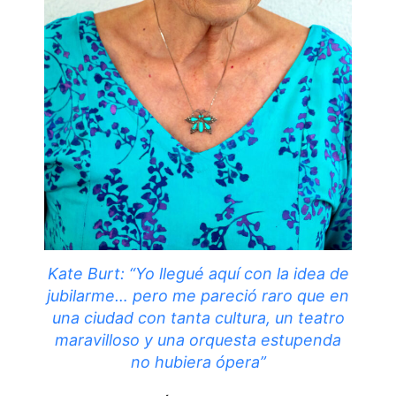
Kate Burt: “Yo llegué aquí con la idea de
jubilarme… pero me pareció raro que en
una ciudad con tanta cultura, un teatro
maravilloso y una orquesta estupenda
no hubiera ópera”