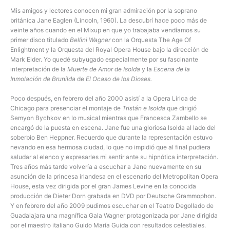
Mis amigos y lectores conocen mi gran admiración por la soprano
británica Jane Eaglen (Lincoln, 1960). La descubrí hace poco más de
veinte años cuando en el Mixup en que yo trabajaba vendíamos su
primer disco titulado
Bellini Wagner
con la Orquesta The Age Of
Enlightment y la Orquesta del Royal Opera House bajo la dirección de
Mark Elder. Yo quedé subyugado especialmente por su fascinante
interpretación de la
Muerte de Amor de Isolda
y la
Escena de la
Inmolación de
Brunilda
de
El Ocaso de los Dioses.
Poco después, en febrero del año 2000 asistí a la Opera Lírica de
Chicago para presenciar el montaje de
Tristán e Isolda
que dirigió
Semyon Bychkov en lo musical mientras que Francesca Zambello se
encargó de la puesta en escena. Jane fue una gloriosa Isolda al lado del
soberbio Ben Heppner. Recuerdo que durante la representación estuvo
nevando en esa hermosa ciudad, lo que no impidió que al final pudiera
saludar al elenco y expresarles mi sentir ante su hipnótica interpretación.
Tres años más tarde volvería a escuchar a Jane nuevamente en su
asunción de la princesa irlandesa en el escenario del Metropolitan Opera
House, esta vez dirigida por el gran James Levine en la conocida
producción de Dieter Dorn grabada en DVD por Deutsche Grammophon.
Y en febrero del año 2009 pudimos escuchar en el Teatro Degollado de
Guadalajara una magnífica Gala Wagner protagonizada por Jane dirigida
por el maestro italiano Guido María Guida con resultados celestiales.