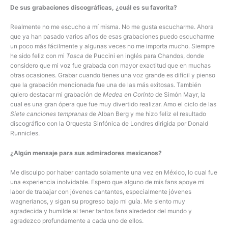
De sus grabaciones discográficas, ¿cuál es su favorita?
Realmente no me escucho a mí misma. No me gusta escucharme. Ahora
que ya han pasado varios años de esas grabaciones puedo escucharme
un poco más fácilmente y algunas veces no me importa mucho. Siempre
he sido feliz con mi
Tosca
de Puccini en inglés para Chandos, donde
considero que mi voz fue grabada con mayor exactitud que en muchas
otras ocasiones. Grabar cuando tienes una voz grande es difícil y pienso
que la grabación mencionada fue una de las más exitosas. También
quiero destacar mi grabación de
Medea en Corinto
de Simón Mayr, la
cual es una gran ópera que fue muy divertido realizar. Amo el ciclo de las
Siete canciones tempranas
de Alban Berg y me hizo feliz el resultado
discográfico con la Orquesta Sinfónica de Londres dirigida por Donald
Runnicles.
¿Algún mensaje para sus admiradores mexicanos?
Me disculpo por haber cantado solamente una vez en México, lo cual fue
una experiencia inolvidable. Espero que alguno de mis fans apoye mi
labor de trabajar con jóvenes cantantes, especialmente jóvenes
wagnerianos, y sigan su progreso bajo mi guía. Me siento muy
agradecida y humilde al tener tantos fans alrededor del mundo y
agradezco profundamente a cada uno de ellos.