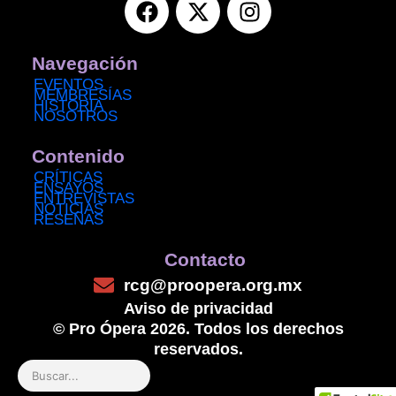
a
-
n
c
t
s
e
w
t
Navegación
b
i
a
EVENTOS
MEMBRESÍAS
o
t
g
HISTORIA
NOSOTROS
o
t
r
k
e
a
Contenido
r
m
CRÍTICAS
ENSAYOS
ENTREVISTAS
NOTICIAS
RESEÑAS
Contacto
rcg@proopera.org.mx
Aviso de privacidad
© Pro Ópera 2026. Todos los derechos
reservados.