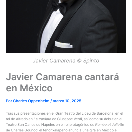
Javier Camarena © Spinto
Javier Camarena cantará
en México
Por
Charles Oppenheim
/
marzo 10, 2025
Tras sus presentaciones en el Gran Teatro del Liceu de Barcelona, en el
rol de Alfredo en
La traviata
de Giuseppe Verdi, así como su debut en el
Teatro San Carlos de Nápoles en el rol protagónico de
Roméo et Juliette
de Charles Gounod, el tenor xalapeño anuncia una gira en México el