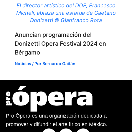
El director artístico del DOF, Francesco
Micheli, abraza una estatua de Gaetano
Donizetti © Gianfranco Rota
Anuncian programación del
Donizetti Opera Festival 2024 en
Bérgamo
Noticias
/ Por
Bernardo Gaitán
Pro Ópera es una organización dedicada a
promover y difundir el arte lírico en México.
F
X
I