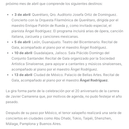
próximo mes de abril que comprende los siguientes destinos:
•
3 de abril
: Querétaro, Qro. Auditorio Josefa Ortiz de Dominguez.
Concierto con la Orquesta Filarmónica de Querétaro, dirigida por el
maestro Enrique Patrón de Rueda y, como invitado especial, el
pianista Ángel Rodríguez. El programa incluirá arias de ópera, canción
italiana, zarzuela y canciones mexicanas.
•
5 de abril
: León, Guanajuato. Teatro del Bicentenario. Recital de
Gala, acompañado al piano por el maestro Ángel Rodríguez.
•
10 de abril
: Guadalajara, Jalisco. Sala Plácido Domingo del
Conjunto Santander. Recital de Gala organizado por la Sociedad
Artística Sinaloense, para apoyar a cantantes y músicos sinaloenses,
acompañado al piano por el maestro Ángel Rodríguez.
•
13 de abril
: Ciudad de México. Palacio de Bellas Artes. Recital de
Gala, acompañado al piano por el maestro
Ángel Rodríguez
.
La gira forma parte de la celebración por el 20 aniversario de la carrera
de Javier Camarena que, por motivos de agenda, no pudo festejar el año
pasado.
Después de su paso por México, el tenor xalapeño realizará una serie de
conciertos en ciudades como Abu Dhabi, Tokio, Taipéi, Shenzhen,
Málaga, Pamplona y Buenos Aires.