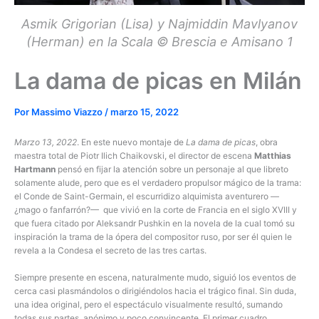
Asmik Grigorian (Lisa) y Najmiddin Mavlyanov
(Herman) en la Scala © Brescia e Amisano 1
La dama de picas en Milán
Por
Massimo Viazzo
/
marzo 15, 2022
Marzo 13, 2022
. En este nuevo montaje de
La dama de picas
, obra
maestra total de Piotr Ilich Chaikovski, el director de escena
Matthias
Hartmann
pensó en fijar la atención sobre un personaje al que libreto
solamente alude, pero que es el verdadero propulsor mágico de la trama:
el Conde de Saint-Germain, el escurridizo alquimista aventurero —
¿mago o fanfarrón?— que vivió en la corte de Francia en el siglo XVIII y
que fuera citado por Aleksandr Pushkin en la novela de la cual tomó su
inspiración la trama de la ópera del compositor ruso, por ser él quien le
revela a la Condesa el secreto de las tres cartas.
Siempre presente en escena, naturalmente mudo, siguió los eventos de
cerca casi plasmándolos o dirigiéndolos hacia el trágico final. Sin duda,
una idea original, pero el espectáculo visualmente resultó, sumando
todas sus partes, anónimo y poco convincente. El primer cuadro