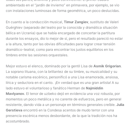
ambientado en el “jardín de invierno” en primavera, por ejemplo, se vio
con instalaciones luminosas de forma geométrica, un poco deslucidas.
En cuanto a la conducción musical,
Timur Zangiev
, sustituto de Valeri
Guérghiev (separado del teatro por la conocida y dramática situación
bélica en Ucrania) que se había encargado de concertar la partitura
durante los ensayos, dio lo mejor de sí, pero el resultado pareció no estar
a la altura, tanto por las obvias dificultades para lograr crear tensión
dramático-teatral, como para encontrar los justos equilibrios en los
timbres entre las sesiones orquestales.
Mejor estuvo el elenco, dominado por la gentil Lisa de
Asmik Grigorian
.
La soprano lituana, con la brillantez de su timbre, su musicalidad y su
notable carisma escénico, personificó a una Lisa enamorada, ansiosa,
lírica y seductora en el canto. ¡En verdad que es una gran artista! A su
lado estuvo el voluntarioso y fanático Herman de
Najmiddin
Mavlyanov.
El tenor de uzbeko dejó en evidencia una voz robusta, por
momentos un poco metálica y no carente de esfuerzos, pero en general
resistente, dando vida a un personaje en términos generales creíble.
Julia
Gerstieva
encontró en la Condesa acentos de mudo terror con una
presencia escénica menos desbordante, de la que la tradición nos ha
acostumbrado.