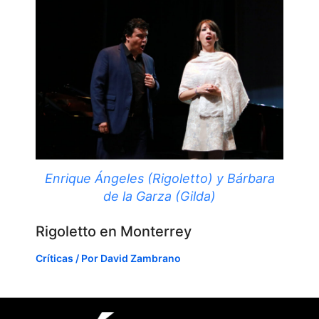
Enrique Ángeles (Rigoletto) y Bárbara
de la Garza (Gilda)
Rigoletto en Monterrey
Críticas
/ Por
David Zambrano