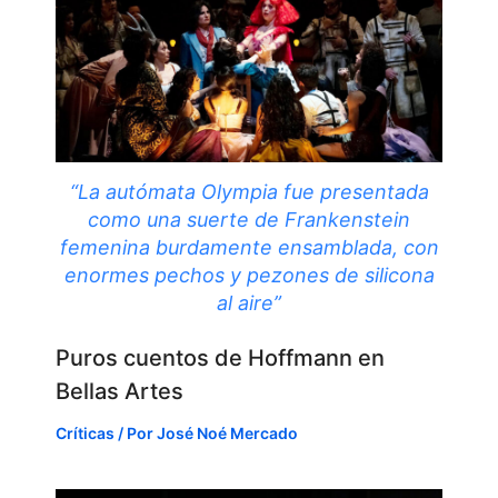
“La autómata Olympia fue presentada
como una suerte de Frankenstein
femenina burdamente ensamblada, con
enormes pechos y pezones de silicona
al aire”
Puros cuentos de Hoffmann en
Bellas Artes
Críticas
/ Por
José Noé Mercado