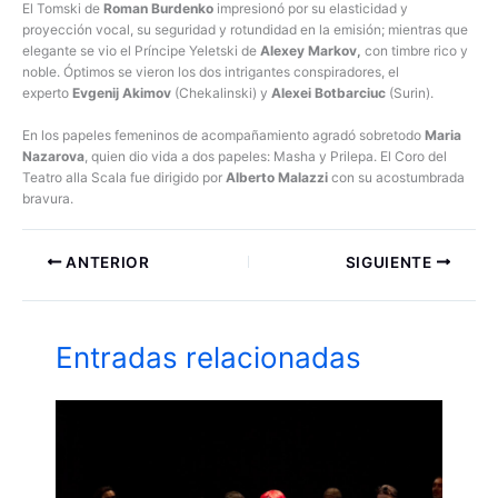
El Tomski de
Roman Burdenko
impresionó por su elasticidad y
proyección vocal, su seguridad y rotundidad en la emisión; mientras que
elegante se vio el Príncipe Yeletski de
Alexey Markov,
con timbre rico y
noble. Óptimos se vieron los dos intrigantes conspiradores, el
experto
Evgenij Akimov
(Chekalinski) y
Alexei Botbarciuc
(Surin).
En los papeles femeninos de acompañamiento agradó sobretodo
Maria
Nazarova
, quien dio vida a dos papeles: Masha y Prilepa. El Coro del
Teatro alla Scala fue dirigido por
Alberto Malazzi
con su acostumbrada
bravura.
ANTERIOR
SIGUIENTE
Entradas relacionadas