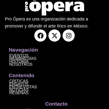
Pro Ópera es una organización dedicada a
promover y difundir el arte lírico en México.
F
X
I
a
-
n
c
t
s
e
w
t
Navegación
b
i
a
EVENTOS
MEMBRESÍAS
o
t
g
HISTORIA
NOSOTROS
o
t
r
k
e
a
Contenido
r
m
CRÍTICAS
ENSAYOS
ENTREVISTAS
NOTICIAS
RESEÑAS
Contacto