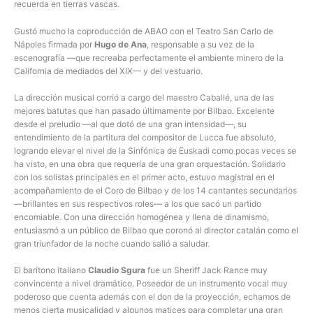
recuerda en tierras vascas.
Gustó mucho la coproducción de ABAO con el Teatro San Carlo de
Nápoles firmada por
Hugo de Ana
, responsable a su vez de la
escenografía —que recreaba perfectamente el ambiente minero de la
California de mediados del XIX— y del vestuario.
La dirección musical corrió a cargo del maestro Caballé, una de las
mejores batutas que han pasado últimamente por Bilbao. Excelente
desde el preludio —al que dotó de una gran intensidad—, su
entendimiento de la partitura del compositor de Lucca fue absoluto,
logrando elevar el nivel de la Sinfónica de Euskadi como pocas veces se
ha visto, en una obra que requería de una gran orquestación. Solidario
con los solistas principales en el primer acto, estuvo magistral en el
acompañamiento de el Coro de Bilbao y de los 14 cantantes secundarios
—brillantes en sus respectivos roles— a los que sacó un partido
encomiable. Con una dirección homogénea y llena de dinamismo,
entusiasmó a un público de Bilbao que coronó al director catalán como el
gran triunfador de la noche cuando salió a saludar.
El barítono italiano
Claudio Sgura
fue un Sheriff Jack Rance muy
convincente a nivel dramático. Poseedor de un instrumento vocal muy
poderoso que cuenta además con el don de la proyección, echamos de
menos cierta musicalidad y algunos matices para completar una gran