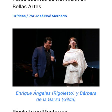
Bellas Artes
Críticas
/ Por
José Noé Mercado
Enrique Ángeles (Rigoletto) y Bárbara
de la Garza (Gilda)
Rigoletto en Monterrey