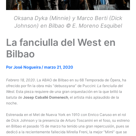
Oksana Dyka (Minnie) y Marco Berti (Dick
Johnson) en Bilbao © E. Moreno Esquibel
La fanciulla del West en
Bilbao
Por
José Nogueira
/
marzo 21, 2020
Febrero 18, 2020
. La ABAO de Bilbao en su 68 Temporada de Ópera, ha
ofrecido por fin la obra más “debussyana” de Puccini:
La fanciulla del
West
. Esta pieza requiere de una gran orquestación en la que brilló la
batuta de
Josep Caballé Domenech
, el artista más aplaudido de la
noche.
Estrenada en el Met de Nueva York en 1910 con Enrico Caruso en el rol
de Dick Johnson y la presencia de Arturo Toscanini en el foso, su estreno
en Bilbao el pasado 15 de marzo ha tenido una gran repercusión, pues se
dedicó a la recientemente fallecida Mirella Freni, la mejor “Mimì” que se