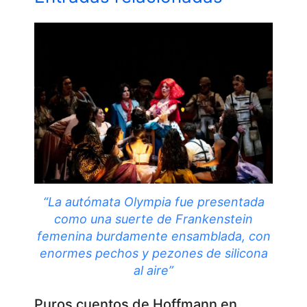
“La autómata Olympia fue presentada
como una suerte de Frankenstein
femenina burdamente ensamblada, con
enormes pechos y pezones de silicona
al aire”
Puros cuentos de Hoffmann en