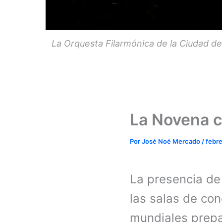
La Orquesta Filarmónica de la Ciudad d
La Novena 
Por
José Noé Mercado
/
febr
La presencia de
las salas de con
mundiales prepa