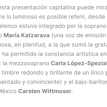
 esta presentación capitalina puede mir
re lo luminoso es posible referir, desde 
l elenco estuvo integrado por la sopran
no
María Katzarava
(una voz de emisión
osa, en plenitud, a la que sumó la grat
 ha permitido la constancia artística e
); la mezzosoprano
Carla López-Spezia
 timbre redondo y brillante de un lírico
entado y convincente) y el bajo-barít
México
Carsten Wittmoser
.