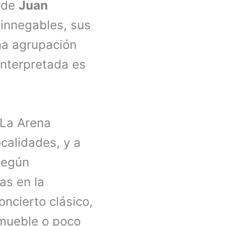
n de
Juan
 innegables, sus
na agrupación
interpretada es
 La Arena
ocalidades, y a
 según
as en la
oncierto clásico,
nmueble o poco