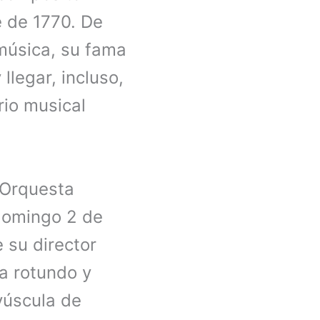
e de 1770. De
 música, su fama
llegar, incluso,
rio musical
a Orquesta
 domingo 2 de
 su director
a rotundo y
yúscula de