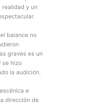
 realidad y un
espectacular.
 el balance no
udieron
las graves es un
y
se hizo
do la audición.
 escénica e
la dirección de