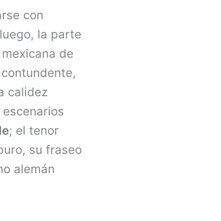
arse con
luego, la parte
o mexicana de
 contundente,
a calidez
n escenarios
le
; el tenor
 puro, su fraseo
ono alemán