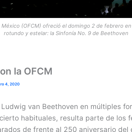
e México (OFCM) ofreció el domingo 2 de febrero e
rotundo y estelar: la Sinfonía No. 9 de Beethoven
con la OFCM
ero 4, 2020
 Ludwig van Beethoven en múltiples for
cierto habituales, resulta parte de los 
rados de frente al 250 aniversario del