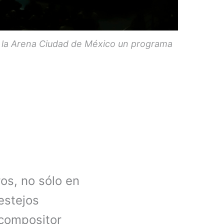
n la Arena Ciudad de México un programa
os, no sólo en
festejos
 compositor