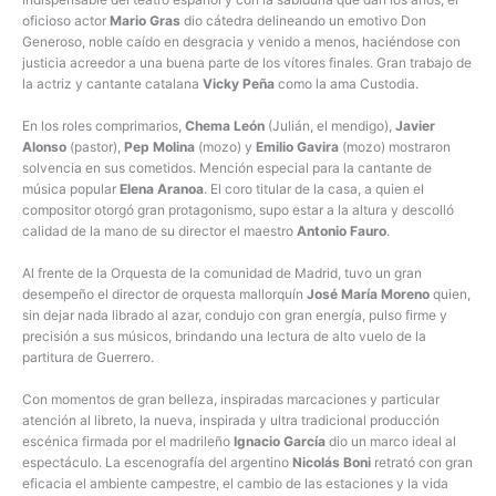
oficioso actor
Mario Gras
dio cátedra delineando un emotivo Don
Generoso, noble caído en desgracia y venido a menos, haciéndose con
justicia acreedor a una buena parte de los vítores finales. Gran trabajo de
la actriz y cantante catalana
Vicky Peña
como la ama Custodia.
En los roles comprimarios,
Chema León
(Julián, el mendigo),
Javier
Alonso
(pastor),
Pep Molina
(mozo) y
Emilio Gavira
(mozo) mostraron
solvencia en sus cometidos. Mención especial para la cantante de
música popular
Elena Aranoa
. El coro titular de la casa, a quien el
compositor otorgó gran protagonismo, supo estar a la altura y descolló
calidad de la mano de su director el maestro
Antonio Fauro
.
Al frente de la Orquesta de la comunidad de Madrid, tuvo un gran
desempeño el director de orquesta mallorquín
José María Moreno
quien,
sin dejar nada librado al azar, condujo con gran energía, pulso firme y
precisión a sus músicos, brindando una lectura de alto vuelo de la
partitura de Guerrero.
Con momentos de gran belleza, inspiradas marcaciones y particular
atención al libreto, la nueva, inspirada y ultra tradicional producción
escénica firmada por el madrileño
Ignacio García
dio un marco ideal al
espectáculo. La escenografía del argentino
Nicolás Boni
retrató con gran
eficacia el ambiente campestre, el cambio de las estaciones y la vida