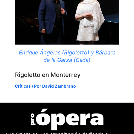
Enrique Ángeles (Rigoletto) y Bárbara
de la Garza (Gilda)
Rigoletto en Monterrey
Críticas
/ Por
David Zambrano