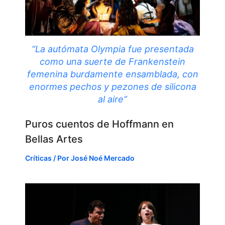
“La autómata Olympia fue presentada
como una suerte de Frankenstein
femenina burdamente ensamblada, con
enormes pechos y pezones de silicona
al aire”
Puros cuentos de Hoffmann en
Bellas Artes
Críticas
/ Por
José Noé Mercado