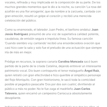
vocales, refinada y muy implicada en la composición de su parte. De los
muchos grandes momentos que le dio a la noche, su canción ‘La rosa del
azafrán es una flor arrogante’, que da nombre a la zarzuela, cantada con
gran emoción, resultó un golpe al corazón y recibió una merecida
celebración del público.
Como su enamorado, el labrador Juan Pedro, el barítono andaluz
Juan
Jesús Rodríguez
presumió de una voz de superlativa calidad: potente,
caudalosa, de emisión segura e impoluta línea. Su famosa canción
‘Cuando siembro voy cantando’ recibió una ensordecedora ovación que
casi hizo caer la sala y solo fue el preludio de una actuación que siempre
iría de más en mejor.
Pródiga en recursos, la soprano canaria
Carolina Moncada
sacó buen
partido de la parte de la criada Catalina, dejando entrever un interesante
patrimonio vocal. Dio buen contrapunto el tenor malagueño
Ángel Ruiz
,
quien retrató con gran efectividad e hizo querible al simpático personaje
del flojo Moniquito. Con gran histrionismo, le sacó toda la comicidad
posible al pegadizo pasacalle ‘Dos por dos son cuatro’, divirtiendo al
público a más no poder. No le fue zaga el madrileño
Juan Carlos
Talavera
, quien encarnó un campesino Carracuca absolutamente
desopilante.
Indispensable del teatro español y con la sabiduría que dan los años, el