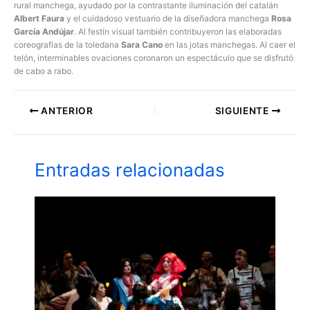
rural manchega, ayudado por la contrastante iluminación del catalán
Albert Faura
y el cuidadoso vestuario de la diseñadora manchega
Rosa
García Andújar
. Al festín visual también contribuyeron las elaboradas
coreografías de la toledana
Sara Cano
en las jotas manchegas. Al caer el
telón, interminables ovaciones coronaron un espectáculo que se disfrutó
de cabo a rabo.
ANTERIOR
SIGUIENTE
Entradas relacionadas