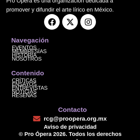
Pro Ópera es una organización dedicada a
promover y difundir el arte lírico en México.
F
X
I
a
-
n
c
t
s
e
w
t
Navegación
b
i
a
EVENTOS
MEMBRESÍAS
o
t
g
HISTORIA
NOSOTROS
o
t
r
k
e
a
Contenido
r
m
CRÍTICAS
ENSAYOS
ENTREVISTAS
NOTICIAS
RESEÑAS
Contacto
rcg@proopera.org.mx
Aviso de privacidad
© Pro Ópera 2026. Todos los derechos