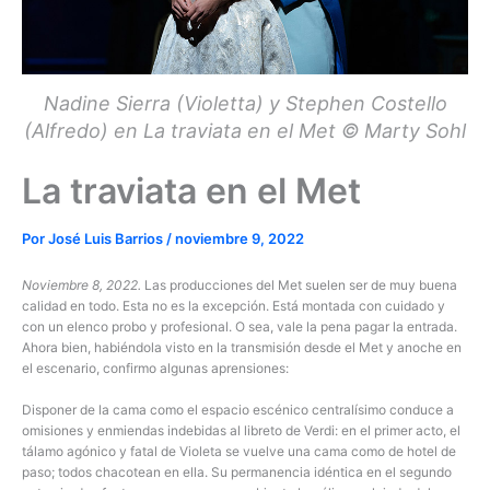
Nadine Sierra (Violetta) y Stephen Costello
(Alfredo) en La traviata en el Met © Marty Sohl
La traviata en el Met
Por
José Luis Barrios
/
noviembre 9, 2022
Noviembre 8, 2022.
Las producciones del Met suelen ser de muy buena
calidad en todo. Esta no es la excepción. Está montada con cuidado y
con un elenco probo y profesional. O sea, vale la pena pagar la entrada.
Ahora bien, habiéndola visto en la transmisión desde el Met y anoche en
el escenario, confirmo algunas aprensiones:
Disponer de la cama como el espacio escénico centralísimo conduce a
omisiones y enmiendas indebidas al libreto de Verdi: en el primer acto, el
tálamo agónico y fatal de Violeta se vuelve una cama como de hotel de
paso; todos chacotean en ella. Su permanencia idéntica en el segundo