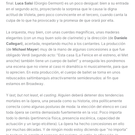
final.
Luca Salsi
(Giorgio Germont) es un poco desigual: bien a su entrada
en el segundo acto, proyectando la sorpresa que le causa la digna
actitud de Violeta, pero poco convincente en el tercero, cuando canta la
culpa de lo que ha provocado y la promesa de que orará por ella.
La orquesta, muy bien, con unas cuerdas magníficas, unas maderas
elegantes (con un muy buen solo de clarinete) y la dirección (de
Daniele
Callegari
), acertada, respetando mucho a los cantantes. La producción
(de
Michael Mayer
) muy de la mano de algunas concesiones a que fue
obligado Verdi (segundo acto: “Esta casa (La Fenice en el estreno, el Met
anoche) también tiene un cuerpo de ballet” y enseguida les pondremos
una escena que no viene al caso ni dramática ni musicalmente, para que
lo aprecien. En esta producción, el cuerpo de ballet se torna en unos
rebuscados saltimbanquis atractivamente semidesnudos: al fin que
estamos en Broadway.
Y
last, but not least
, el
casting
. Alguien deberá detener dos tendencias
mortales en la ópera, una pesada como su historia, otra políticamente
correcta como algunas posturas de moda: la elección del elenco en casi
toda ópera se centra demasiado fuertemente en la voz. Poco importa
todo lo demás (pertinencia física, presencia escénica, capacidad de
actuación y un largo etcétera). La ópera ha hecho concesiones en ello
por muchas décadas. Y de ningún modo estoy diciendo que “no importa”