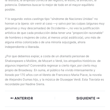
la tesitura, la amplitud correcra del registro, el estilo, la afinación, la
potencia. Debemos buscar lo mejor de todo en el mayor equilibrio
posible.
Y lo segundo: estos
castings
tipo “síndrome de Naciones Unidas” no
honran a la ópera: sin venir al caso —y salvo por las culpas (algunas muy
genuinas y muy descarnadas) de Occidente—, no veo la justificación
artística de que cada producción deba tener una “proporción razonable”
de hombres o mujeres de color, al menos un(a) asiático(a), uno más de
alguna etnia colonizada o de una minoría sojuzgada, ahora
independiente o liberada.
¿Por que debemos expiar, a costa de un
dramatis personae
de
Shakespeare o Molière, de Mozart o Verdi, los atropellos históricos de
algunos imperios? Convendría regresar a cierto rigor, por cierto muy
propio de Broadway. En suma, el público ha vivido intensamente y
llorado por 170 años con el libreto de Francesco Maria Piave, la novela
de Alejandro Dumas hijo, y la música de Giuseppe Verdi. Esta
Traviata
es
recordable por Nadine Sierra.
ANTERIOR
SIGUIENTE