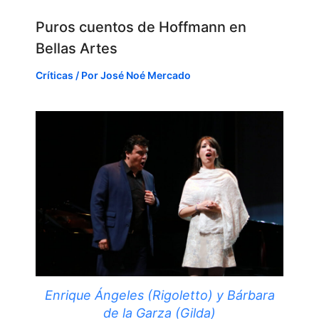
Puros cuentos de Hoffmann en
Bellas Artes
Críticas
/ Por
José Noé Mercado
Enrique Ángeles (Rigoletto) y Bárbara
de la Garza (Gilda)