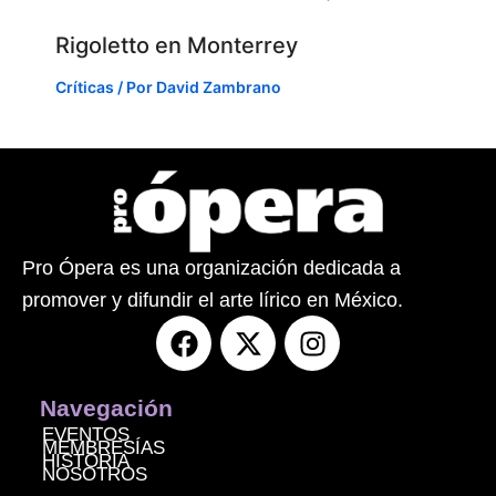
Rigoletto en Monterrey
Críticas
/ Por
David Zambrano
Pro Ópera es una organización dedicada a
promover y difundir el arte lírico en México.
F
X
I
a
-
n
c
t
s
e
w
t
Navegación
b
i
a
EVENTOS
MEMBRESÍAS
o
t
g
HISTORIA
NOSOTROS
o
t
r