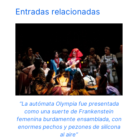
Entradas relacionadas
“La autómata Olympia fue presentada
como una suerte de Frankenstein
femenina burdamente ensamblada, con
enormes pechos y pezones de silicona
al aire”