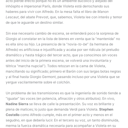
acto pierde efecto porque no es un ambiente bucólico y alejado del
inhóspito e impersonal París, donde Violeta está derrochando sus
haberes para vivir con Alfredo. En la mesa falta el libro de
Manon
Lescaut
, del abate Prevost, que, sabemos, Violeta lee con interés y temor
de que le aguarde un destino similar.
Sin ese necesario cambio de escena, se entenderá poco la sorpresa de
Giorgio al constatar en la lista de bienes en venta que la “mantenida” no
es ella sino su hijo. La presencia de la “novia-
to-be
” (la hermana de
Alfredo) es artificiosa e injustificada y acaba por ser ridícula (el preludio
dramático y hasta trágico del tercer acto, que ya conocimos sin voces
antes del inicio de la primera escena, se volverá una involuntaria y
tétrica “marcha nupcial”). Todos retozan en la cama de Violeta,
mancillando su significado; primero el Barón con sus largas botas negras
y al final hasta Giorgio Germont, pasando incluso por una Violeta que se
yergue vacilantemente sobre el colchón.
Un problema de las transmisiones es que la ingeniería de sonido tiende a
“igualar” las voces (en potencia, afinación y otros atributos). En vivo,
Nadine Sierra
se lleva de calle la presentación. Su voz es brillante y
plena de matices; lo justo que demanda Verdi para Violeta.
Stephen
Costello
como Alfredo cumple, más en el primer acto y menos en el
segudno, en que debería lucir. En el tercero su voz, un tanto disminuida,
merma la fuerza dramática necesaria para acompañar a Violeta en su