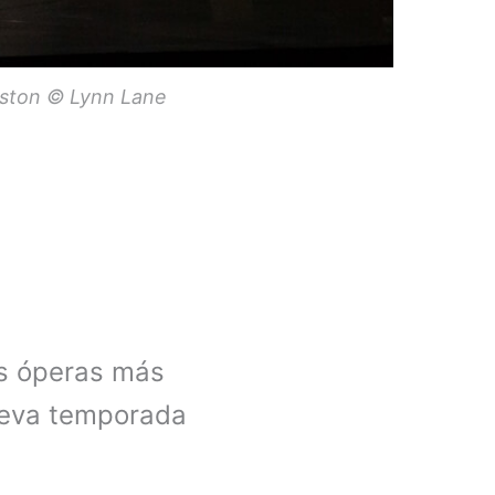
ouston © Lynn Lane
as óperas más
nueva temporada