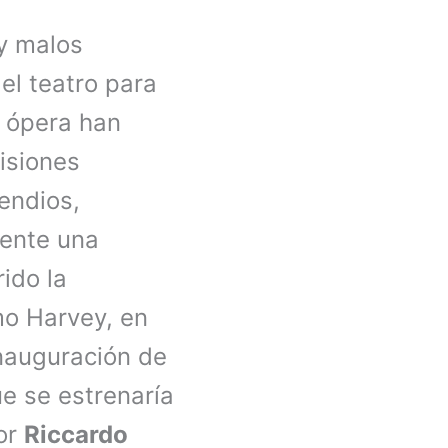
 y malos
el teatro para
de ópera han
isiones
endios,
ente una
ido la
mo Harvey, en
nauguración de
ue se estrenaría
or
Riccardo