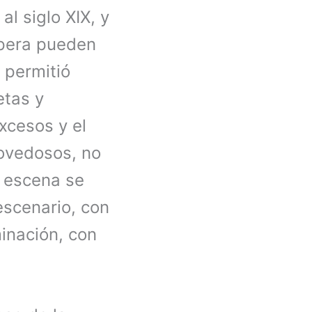
al siglo XIX, y
ópera pueden
 permitió
etas y
xcesos y el
novedosos, no
n escena se
escenario, con
minación, con