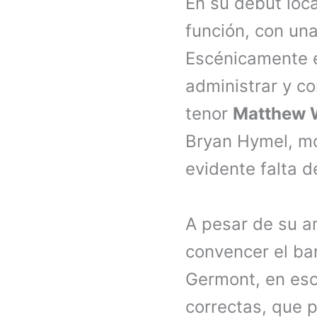
En su debut loc
función, con una
Escénicamente e
administrar y c
tenor
Matthew 
Bryan Hymel, mo
evidente falta d
A pesar de su am
convencer el ba
Germont, en esc
correctas, que 