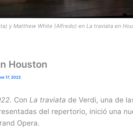
tta) y Matthew White (Alfredo) en La traviata en H
 en Houston
re 17, 2022
022.
Con
La traviata
de Verdi, una de l
resentadas del repertorio, inició una 
Grand Opera.