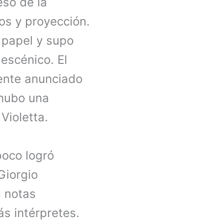
eso de la
dos y proyección.
 papel y supo
escénico. El
mente anunciado
 hubo una
 Violetta.
poco logró
iorgio
 notas
s intérpretes.