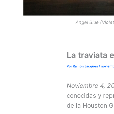
Angel Blue (Viole
La traviata
Por
Ramón Jacques
/
noviemb
Noviembre 4, 2
conocidas y rep
de la Houston 