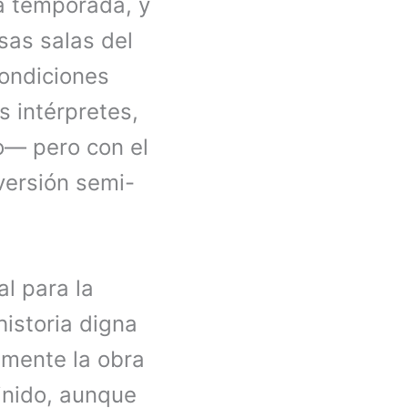
a temporada, y
sas salas del
condiciones
s intérpretes,
co— pero con el
versión semi-
al para la
istoria digna
almente la obra
inido, aunque