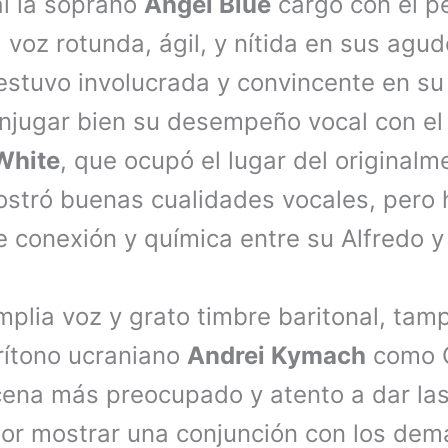
al la soprano
Angel Blue
cargó con el p
 voz rotunda, ágil, y nítida en sus agu
stuvo involucrada y convincente en su
onjugar bien su desempeño vocal con el 
White
, que ocupó el lugar del original
stró buenas cualidades vocales, pero
e conexión y química entre su Alfredo y
plia voz y grato timbre baritonal, tam
rítono ucraniano
Andrei Kymach
como G
ena más preocupado y atento a dar las
por mostrar una conjunción con los demá