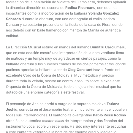
recreación de la habitación de Violetta del último acto, debemos aplaudir
la dinámica dirección de escena de
Rodica Picereanu
, con detalles
impactantes como la incorporación de la bailaora
Yolanda González
Sobrado
durante la obertura, con una coreografía al estilo Isadora
Duncan y su posterior presencia en la fiesta de la casa de Flora, donde
nos deleitó con un baile flamenco con mantón de Manila de auténtica
calidad.
La Dirección Musical estuvo en manos del rumano
Dumitru Carciumaru
,
que en esta ocasión mostró una interpretación de la obra verdiana llena
de matices y un temple muy de agradecer en ciertos pasajes, como la
brillante obertura y los números corales de los dos primeros actos, donde
pudimos apreciar la brillante labor de
Oleg Constantinov
al frente del
excelente Coro de la Ópera de Moldavia. Muy metódico y preciso
durante toda la velada, mostro un control absoluto sobre la excelente
Orquesta de la Ópera de Moldavia, todo un lujo a nivel musical que ha
dotado de una enorme categoría a este festival.
El personaje de Annina corrió a cargo de la soprano moldava
Tatiana
Jechiu
, correcta en el desempeño teatral y muy solvente a nivel vocal en
todas sus intervenciones. El barítono ítalo-argentino
Pablo Rossi Rodino
ofreció una auténtica
master-class
de interpretación y dosificación del
instrumento vocal sobre un escenario. Ha sido muy interesante escuchar
a este cantante veterano a la hora de dar enorme credibilidad en lo