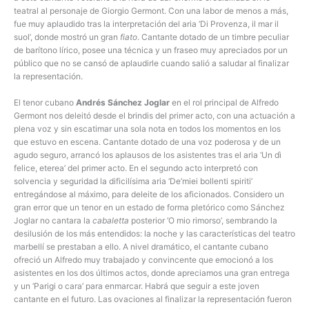
teatral al personaje de Giorgio Germont. Con una labor de menos a más,
fue muy aplaudido tras la interpretación del aria ‘Di Provenza, il mar il
suol’, donde mostró un gran
fiato
. Cantante dotado de un timbre peculiar
de barítono lírico, posee una técnica y un fraseo muy apreciados por un
público que no se cansó de aplaudirle cuando salió a saludar al finalizar
la representación.
El tenor cubano
Andrés Sánchez Joglar
en el rol principal de Alfredo
Germont nos deleitó desde el brindis del primer acto, con una actuación a
plena voz y sin escatimar una sola nota en todos los momentos en los
que estuvo en escena. Cantante dotado de una voz poderosa y de un
agudo seguro, arrancó los aplausos de los asistentes tras el aria ‘Un dì
felice, eterea’ del primer acto. En el segundo acto interpretó con
solvencia y seguridad la dificilísima aria ‘De’miei bollenti spiriti’
entregándose al máximo, para deleite de los aficionados. Considero un
gran error que un tenor en un estado de forma pletórico como Sánchez
Joglar no cantara la
cabaletta
posterior ‘O mio rimorso’, sembrando la
desilusión de los más entendidos: la noche y las características del teatro
marbellí se prestaban a ello. A nivel dramático, el cantante cubano
ofreció un Alfredo muy trabajado y convincente que emocionó a los
asistentes en los dos últimos actos, donde apreciamos una gran entrega
y un ‘Parigi o cara’ para enmarcar. Habrá que seguir a este joven
cantante en el futuro. Las ovaciones al finalizar la representación fueron