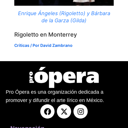
Enrique Ángeles (Rigoletto) y Bárbara
de la Garza (Gilda)
Rigoletto en Monterrey
Críticas
/ Por
David Zambrano
Pro Ópera es una organización dedicada a
promover y difundir el arte lírico en México.
F
X
I
a
-
n
c
t
s