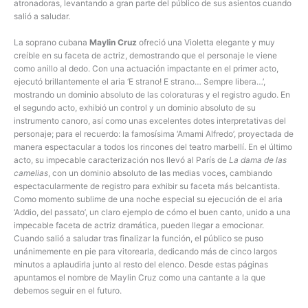
atronadoras, levantando a gran parte del público de sus asientos cuando
salió a saludar.
La soprano cubana
Maylin Cruz
ofreció una Violetta elegante y muy
creíble en su faceta de actriz, demostrando que el personaje le viene
como anillo al dedo. Con una actuación impactante en el primer acto,
ejecutó brillantemente el aria ‘E strano! E strano… Sempre libera…’,
mostrando un dominio absoluto de las coloraturas y el registro agudo. En
el segundo acto, exhibió un control y un dominio absoluto de su
instrumento canoro, así como unas excelentes dotes interpretativas del
personaje; para el recuerdo: la famosísima ‘Amami Alfredo’, proyectada de
manera espectacular a todos los rincones del teatro marbellí. En el último
acto, su impecable caracterización nos llevó al París de
La dama de las
camelias
, con un dominio absoluto de las medias voces, cambiando
espectacularmente de registro para exhibir su faceta más belcantista.
Como momento sublime de una noche especial su ejecución de el aria
‘Addio, del passato’, un claro ejemplo de cómo el buen canto, unido a una
impecable faceta de actriz dramática, pueden llegar a emocionar.
Cuando salió a saludar tras finalizar la función, el público se puso
unánimemente en pie para vitorearla, dedicando más de cinco largos
minutos a aplaudirla junto al resto del elenco. Desde estas páginas
apuntamos el nombre de Maylin Cruz como una cantante a la que
debemos seguir en el futuro.