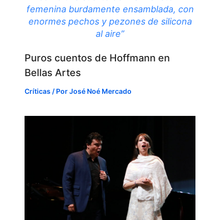
femenina burdamente ensamblada, con
enormes pechos y pezones de silicona
al aire”
Puros cuentos de Hoffmann en
Bellas Artes
Críticas
/ Por
José Noé Mercado