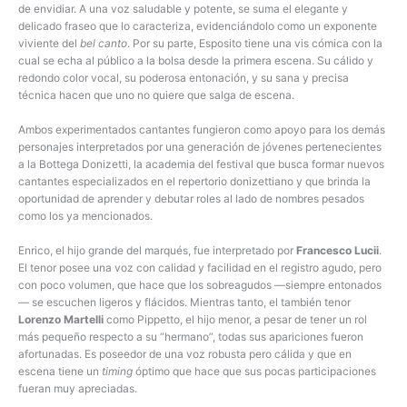
de envidiar. A una voz saludable y potente, se suma el elegante y
delicado fraseo que lo caracteriza, evidenciándolo como un exponente
viviente del
bel canto
. Por su parte, Esposito tiene una vis cómica con la
cual se echa al público a la bolsa desde la primera escena. Su cálido y
redondo color vocal, su poderosa entonación, y su sana y precisa
técnica hacen que uno no quiere que salga de escena.
Ambos experimentados cantantes fungieron como apoyo para los demás
personajes interpretados por una generación de jóvenes pertenecientes
a la Bottega Donizetti, la academia del festival que busca formar nuevos
cantantes especializados en el repertorio donizettiano y que brinda la
oportunidad de aprender y debutar roles al lado de nombres pesados
como los ya mencionados.
Enrico, el hijo grande del marqués, fue interpretado por
Francesco Lucii
.
El tenor posee una voz con calidad y facilidad en el registro agudo, pero
con poco volumen, que hace que los sobreagudos —siempre entonados
— se escuchen ligeros y flácidos. Mientras tanto, el también tenor
Lorenzo Martelli
como Pippetto, el hijo menor, a pesar de tener un rol
más pequeño respecto a su “hermano”, todas sus apariciones fueron
afortunadas. Es poseedor de una voz robusta pero cálida y que en
escena tiene un
timing
óptimo que hace que sus pocas participaciones
fueran muy apreciadas.