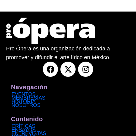
Pro Ópera es una organización dedicada a
promover y difundir el arte lírico en México.
F
X
I
a
-
n
c
t
s
e
w
t
Navegación
b
i
a
EVENTOS
MEMBRESÍAS
o
t
g
HISTORIA
NOSOTROS
o
t
r
k
e
a
Contenido
r
m
CRÍTICAS
ENSAYOS
ENTREVISTAS