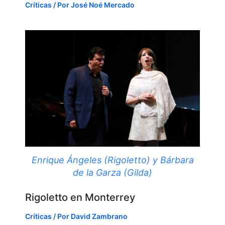
Críticas
/ Por
José Noé Mercado
Enrique Ángeles (Rigoletto) y Bárbara
de la Garza (Gilda)
Rigoletto en Monterrey
Críticas
/ Por
David Zambrano