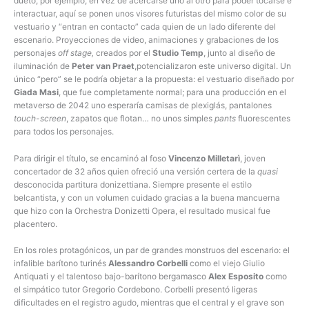
dueto, por ejemplo, en vez de acercarse uno al otro para poder tocarse e
interactuar, aquí se ponen unos visores futuristas del mismo color de su
vestuario y “entran en contacto” cada quien de un lado diferente del
escenario. Proyecciones de video, animaciones y grabaciones de los
personajes
off stage,
creados por el
Studio Temp
, junto al diseño de
iluminación de
Peter van Praet
,potencializaron este universo digital. Un
único “pero” se le podría objetar a la propuesta: el vestuario diseñado por
Giada Masi
, que fue completamente normal; para una producción en el
metaverso de 2042 uno esperaría camisas de plexiglás, pantalones
touch-screen
, zapatos que flotan… no unos simples
pants
fluorescentes
para todos los personajes.
Para dirigir el título, se encaminó al foso
Vincenzo Milletarì
, joven
concertador de 32 años quien ofreció una versión certera de la
quasi
desconocida partitura donizettiana. Siempre presente el estilo
belcantista, y con un volumen cuidado gracias a la buena mancuerna
que hizo con la Orchestra Donizetti Opera, el resultado musical fue
placentero.
En los roles protagónicos, un par de grandes monstruos del escenario: el
infalible barítono turinés
Alessandro Corbelli
como el viejo Giulio
Antiquati y el talentoso bajo-barítono bergamasco
Alex Esposito
como
el simpático tutor Gregorio Cordebono. Corbelli presentó ligeras
dificultades en el registro agudo, mientras que el central y el grave son