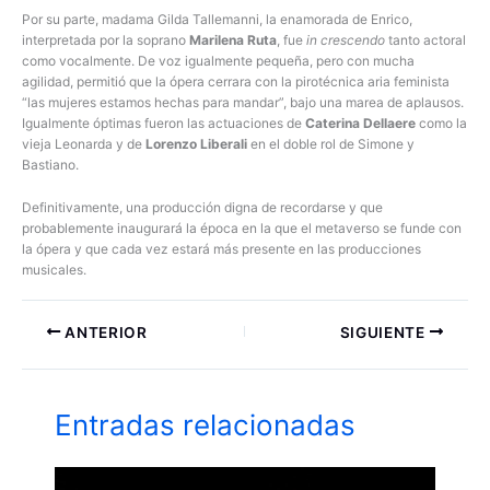
Por su parte, madama Gilda Tallemanni, la enamorada de Enrico,
interpretada por la soprano
Marilena Ruta
, fue
in crescendo
tanto actoral
como vocalmente. De voz igualmente pequeña, pero con mucha
agilidad, permitió que la ópera cerrara con la pirotécnica aria feminista
“las mujeres estamos hechas para mandar”, bajo una marea de aplausos.
Igualmente óptimas fueron las actuaciones de
Caterina Dellaere
como la
vieja Leonarda y de
Lorenzo Liberali
en el doble rol de Simone y
Bastiano.
Definitivamente, una producción digna de recordarse y que
probablemente inaugurará la época en la que el metaverso se funde con
la ópera y que cada vez estará más presente en las producciones
musicales.
ANTERIOR
SIGUIENTE
Entradas relacionadas