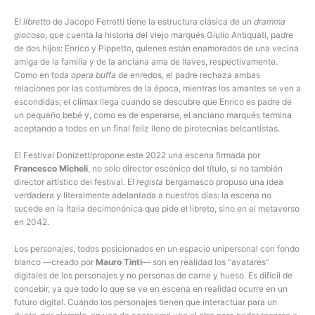
El
libretto
de Jacopo Ferretti tiene la estructura clásica de un
dramma
giocoso
, que cuenta la historia del viejo marqués Giulio Antiquati, padre
de dos hijos: Enrico y Pippetto, quienes están enamorados de una vecina
amiga de la familia y de la anciana ama de llaves, respectivamente.
Como en toda
opera buffa
de enredos, el padre rechaza ambas
relaciones por las costumbres de la época, mientras los amantes se ven a
escondidas; el clímax llega cuando se descubre que Enrico es padre de
un pequeño bebé y, como es de esperarse, el anciano marqués termina
aceptando a todos en un final feliz lleno de pirotecnias belcantistas.
El Festival Donizettipropone este 2022 una escena firmada por
Francesco Micheli
, no solo director escénico del título, si no también
director artístico del festival. El
regista
bergamasco propuso una idea
verdadera y literalmente adelantada a nuestros días: la escena no
sucede en la Italia decimonónica que pide el libreto, sino en el metaverso
en 2042.
Los personajes, todos posicionados en un espacio unipersonal con fondo
blanco —creado por
Mauro Tinti
— son en realidad los “avatares”
digitales de los personajes y no personas de carne y hueso. Es difícil de
concebir, ya que todo lo que se ve en escena en realidad ocurre en un
futuro digital. Cuando los personajes tienen que interactuar para un