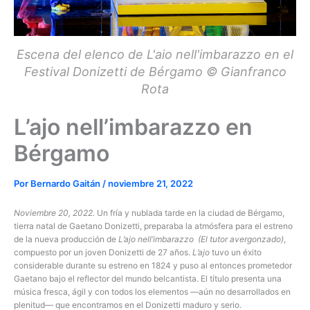
Escena del elenco de L'aio nell'imbarazzo en el
Festival Donizetti de Bérgamo © Gianfranco
Rota
L’ajo nell’imbarazzo en
Bérgamo
Por
Bernardo Gaitán
/
noviembre 21, 2022
Noviembre 20, 2022.
Un fría y nublada tarde en la ciudad de Bérgamo,
tierra natal de Gaetano Donizetti, preparaba la atmósfera para el estreno
de la nueva producción de
L’ajo nell’imbarazzo
(El tutor avergonzado)
,
compuesto por un joven Donizetti de 27 años.
L’ajo
tuvo un éxito
considerable durante su estreno en 1824 y puso al entonces prometedor
Gaetano bajo el reflector del mundo belcantista. El título presenta una
música fresca, ágil y con todos los elementos —aún no desarrollados en
plenitud— que encontramos en el Donizetti maduro y serio.