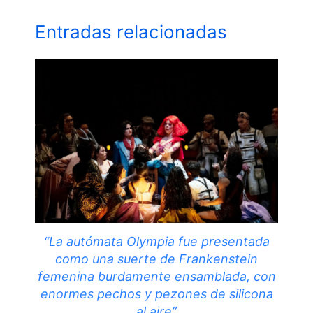
Entradas relacionadas
“La autómata Olympia fue presentada
como una suerte de Frankenstein
femenina burdamente ensamblada, con
enormes pechos y pezones de silicona
al aire”