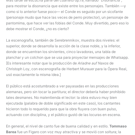
Más tarde se escucha parte del cuarteto op.19, llamado “Disonancia”,
para mostrar la disonancia que existe entre los personajes. También —y
como si lo anterior fuese poco— el Conde es seguido por un sicofante
(personaje mudo que hace las veces de perro protector), un personaje de
pantomima, que hace ver las fobias del Conde. Muy divertido, pero eso lo
debe mostrar el Conde, ¿no es cierto?
La escenografia, también de Serebrennikov, muestra dos niveles: el
superior, donde se desarrolla la acción de la clase noble, y la inferior,
donde se encuentran los sirvientes, cinco lavadoras, una tabla de
planchar y un colchon que se usa para proyectar mensajes de Whatsapp.
[Es interesante notar que la producción de
Ariadne auf Naxos
de
Christoph Loy, con escenografia de Herbert Murauer para la Ópera Real,
usó exactamente la misma idea.]
El público está acostumbrado a ver payasadas en las producciones
alemanas, pero sin tocar la partitura; el director debería haber prohibido
tales desmanes. No malentienda el lector: la obra estuvo muy bien
ejecutada (palabra de doble significado en este caso), los cantantes
hicieron todo lo requerido para que la obra fluyera con buen pulso,
actuando con disciplina, y el público gustó de las locuras en escena.
En general, el nivel de canto fue de buena calidad y en estilo.
Tommaso
Barea
fue un Figaro con voz muy atractiva y se movió con soltura; la