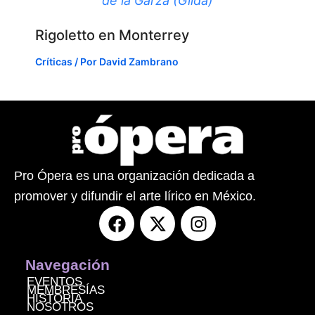
de la Garza (Gilda)
Rigoletto en Monterrey
Críticas
/ Por
David Zambrano
Pro Ópera es una organización dedicada a
promover y difundir el arte lírico en México.
F
X
I
a
-
n
c
t
s
e
w
t
Navegación
b
i
a
EVENTOS
MEMBRESÍAS
o
t
g
HISTORIA
NOSOTROS