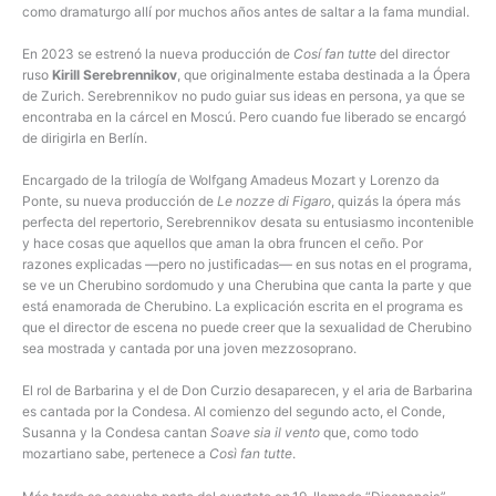
como dramaturgo allí por muchos años antes de saltar a la fama mundial.
En 2023 se estrenó la nueva producción de
Cosí fan tutte
del director
ruso
Kirill Serebrennikov
, que originalmente estaba destinada a la Ópera
de Zurich. Serebrennikov no pudo guiar sus ideas en persona, ya que se
encontraba en la cárcel en Moscú. Pero cuando fue liberado se encargó
de dirigirla en Berlín.
Encargado de la trilogía de Wolfgang Amadeus Mozart y Lorenzo da
Ponte, su nueva producción de
Le nozze di Figaro
, quizás la ópera más
perfecta del repertorio, Serebrennikov desata su entusiasmo incontenible
y hace cosas que aquellos que aman la obra fruncen el ceño. Por
razones explicadas —pero no justificadas— en sus notas en el programa,
se ve un Cherubino sordomudo y una Cherubina que canta la parte y que
está enamorada de Cherubino. La explicación escrita en el programa es
que el director de escena no puede creer que la sexualidad de Cherubino
sea mostrada y cantada por una joven mezzosoprano.
El rol de Barbarina y el de Don Curzio desaparecen, y el aria de Barbarina
es cantada por la Condesa. Al comienzo del segundo acto, el Conde,
Susanna y la Condesa cantan
Soave sia il vento
que, como todo
mozartiano sabe, pertenece a
Così fan tutte
.