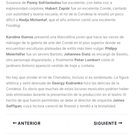
Susanna de
Penny Sofrianiodou
fue excelente, con bella voz a
expresividad corpórea;
Hubert Zapiór
fue un excelente Conde, cantado
con autoridad y buena escuela; el rol de la Condesa le resultó un poco
difícil a
Nadja Mchantaf
, que el año anterior cantó una excelente
Fiordiligi.
Karolina Gumos
presentó una Marcellina joven que hace las veces de
mánager de la galería de arte del Conde en el piso superior donde se
encuentran esculturas plateadas de estilo más bien vulgar.
Philipp
Meierhöfer
fue un severo Bartolo;
Johannes Dunz
se encargó de Basilio,
otro personaje disparatado; y finalmente
Peter Lombert
como el
jardinero Antonio apareció vestido de traje y corbata.
No hay que olvidar el rol de Cherubino, incluso si es sordomudo. La figura
atlética y semi desnuda de
Georgy Kudrenko
hizo las delicias de la
Condesa. Es obvio que muchas de estas locuras musicales podrían haber
sido eliminadas durante la presentación de la producción en el teatro. El
hecho de que fueron permitidas se debe al director de orquesta
James
Gaffigan
, cuya lectura careció de
finesse
y tendió a la brutalidad.
ANTERIOR
SIGUIENTE