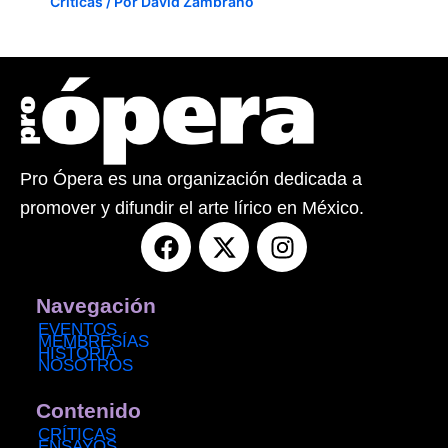
Críticas
/ Por
David Zambrano
Pro Ópera es una organización dedicada a
promover y difundir el arte lírico en México.
F
X
I
a
-
n
c
t
s
e
w
t
Navegación
b
i
a
EVENTOS
MEMBRESÍAS
o
t
g
HISTORIA
NOSOTROS
o
t
r
k
e
a
Contenido
r
m
CRÍTICAS
ENSAYOS