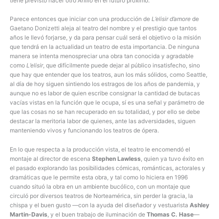
tiene previsto hacer otro
Anillo
en el futuro próximo.
Parece entonces que iniciar con una producción de
L’elisir d’amore
de
Gaetano Donizetti aleja al teatro del nombre y el prestigio que tantos
años le llevó forjarse, y da para pensar cuál será el objetivo o la misión
que tendrá en la actualidad un teatro de esta importancia. De ninguna
manera se intenta menospreciar una obra tan conocida y agradable
como
L’elisir
, que difícilmente puede dejar al público insatisfecho, sino
que hay que entender que los teatros, aun los más sólidos, como Seattle,
al día de hoy siguen sintiendo los estragos de los años de pandemia, y
aunque no es labor de quien escribe consignar la cantidad de butacas
vacías vistas en la función que le ocupa, sí es una señal y parámetro de
que las cosas no se han recuperado en su totalidad, y por ello se debe
destacar la meritoria labor de quienes, ante las adversidades, siguen
manteniendo vivos y funcionando los teatros de ópera.
En lo que respecta a la producción vista, el teatro le encomendó el
montaje al director de escena
Stephen Lawless
, quien ya tuvo éxito en
el pasado explorando las posibilidades cómicas, románticas, actorales y
dramáticas que le permite esta obra, y tal como lo hiciera en 1996
cuando situó la obra en un ambiente bucólico, con un montaje que
circuló por diversos teatros de Norteamérica, sin perder la gracia, la
chispa y el buen gusto —con la ayuda del diseñador y vestuarista
Ashley
Martin-Davis
, y el buen trabajo de iluminación de
Thomas C. Hase
—