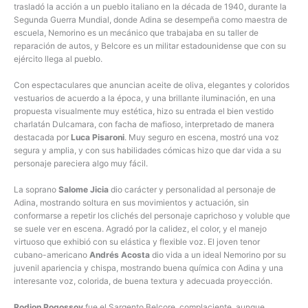
trasladó la acción a un pueblo italiano en la década de 1940, durante la
Segunda Guerra Mundial, donde Adina se desempeña como maestra de
escuela, Nemorino es un mecánico que trabajaba en su taller de
reparación de autos, y Belcore es un militar estadounidense que con su
ejército llega al pueblo.
Con espectaculares que anuncian aceite de oliva, elegantes y coloridos
vestuarios de acuerdo a la época, y una brillante iluminación, en una
propuesta visualmente muy estética, hizo su entrada el bien vestido
charlatán Dulcamara, con facha de mafioso, interpretado de manera
destacada por
Luca Pisaroni
. Muy seguro en escena, mostró una voz
segura y amplia, y con sus habilidades cómicas hizo que dar vida a su
personaje pareciera algo muy fácil.
La soprano
Salome Jicia
dio carácter y personalidad al personaje de
Adina, mostrando soltura en sus movimientos y actuación, sin
conformarse a repetir los clichés del personaje caprichoso y voluble que
se suele ver en escena. Agradó por la calidez, el color, y el manejo
virtuoso que exhibió con su elástica y flexible voz. El joven tenor
cubano-americano
Andrés Acosta
dio vida a un ideal Nemorino por su
juvenil apariencia y chispa, mostrando buena química con Adina y una
interesante voz, colorida, de buena textura y adecuada proyección.
Rodion Pogossov
fue el Sargento Belcore, complaciente, aunque