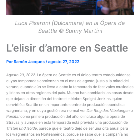
Luca Pisaroni (Dulcamara) en la Ópera de
Seattle © Sunny Martini
L’elisir d’amore en Seattle
Por
Ramón Jacques
/
agosto 27, 2022
Agosto 20, 2022
. La ópera de Seattle es el único teatro estadounidense
cuyas temporadas comienzan en el mes de agosto, justo a la mitad del
verano, cuando aún se lleva a cabo la temporada de festivales musicales
y líricos en otras regiones del país. Mucho han cambiado las cosas desde
que dejara la dirección del teatro el célebre Speight Jenkins, quien
convirtió a Seattle en un importante centro de producción operística
wagneriana, y en cuya gestión era normal ver
Der Ring des Nibelungen
o
Parsifal
como primera producción del año, o incluso alguna ópera de
Strauss, y aunque en esta temporada está prevista una producción de
Tristan und Isolde
, parece que el teatro dejó de ser una cita anual para
los wagnerianos en Norteamérica, porque se sabe que la compañía no