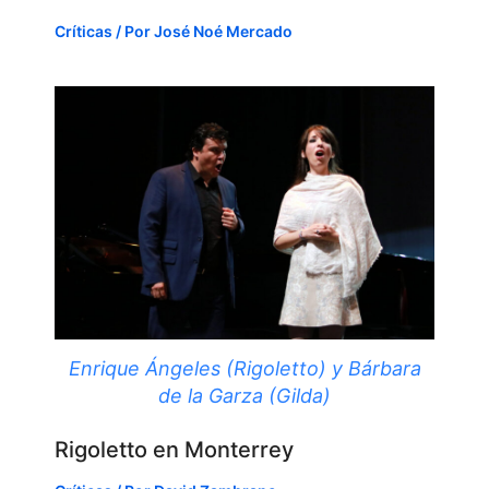
Críticas
/ Por
José Noé Mercado
Enrique Ángeles (Rigoletto) y Bárbara
de la Garza (Gilda)
Rigoletto en Monterrey