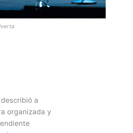
iverta
 describió a
ra organizada y
pendiente