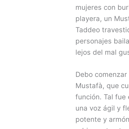
mujeres con burk
playera, un Mus
Taddeo travesti
personajes bail
lejos del mal gu
Debo comenzar l
Mustafà, que cu
función. Tal fue
una voz ágil y fl
potente y armóni