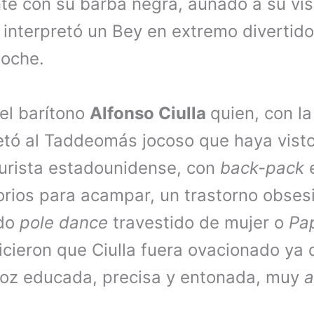
nte con su barba negra, aunado a su vi
, interpretó un Bey en extremo divertido
noche.
el barítono
Alfonso Ciulla
quien, con l
retó al Taddeomás jocoso que haya vist
turista estadounidense, con
back-pack
orios para acampar, un trastorno obsesi
ndo
pole dance
travestido de mujer o
Pa
icieron que Ciulla fuera ovacionado y
voz educada, precisa y entonada, muy
a