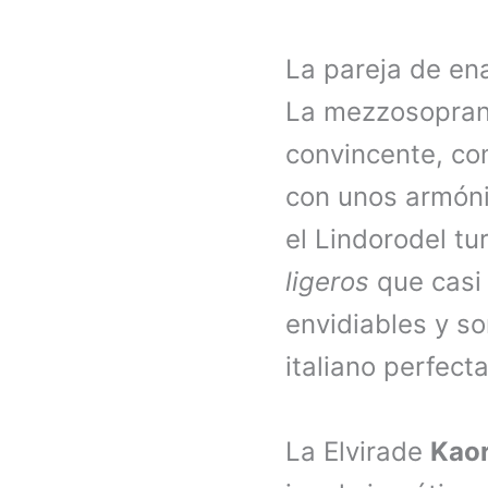
La pareja de ena
La mezzosopran
convincente, con
con unos armóni
el Lindorodel t
ligeros
que casi
envidiables y so
italiano perfecta
La Elvirade
Kao