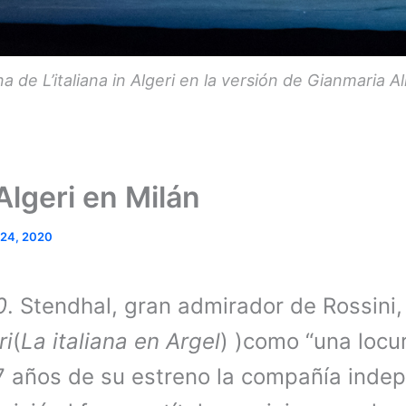
a de L’italiana in Algeri en la versión de Gianmaria Al
 Algeri en Milán
 24, 2020
0
. Stendhal, gran admirador de Rossini,
ri
(
La italiana en Argel
) )como “una locu
7 años de su estreno la compañía inde