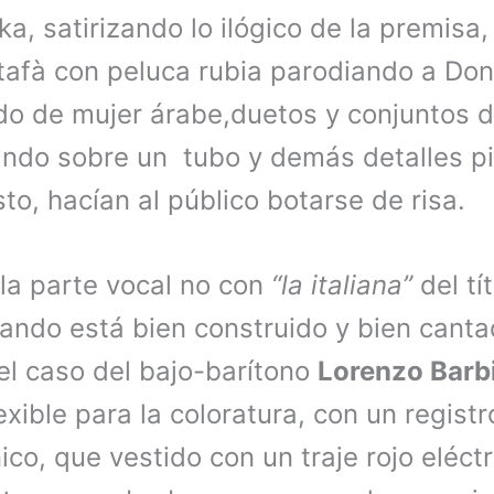
a, satirizando lo ilógico de la premisa
tafà con peluca rubia parodiando a Do
do de mujer árabe,duetos y conjuntos
ando sobre un tubo y demás detalles p
sto, hacían al público botarse de risa.
a parte vocal no con
“la italiana”
del tí
ando está bien construido y bien canta
 el caso del bajo-barítono
Lorenzo Barbi
exible para la coloratura, con un registr
co, que vestido con un traje rojo eléctr