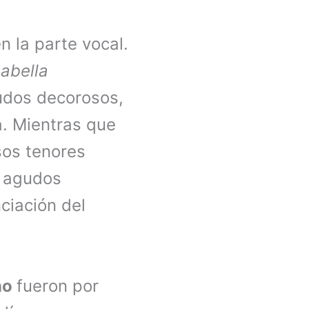
n la parte vocal.
sabella
gudos decorosos,
. Mientras que
sos tenores
n agudos
ciación del
no
fueron por