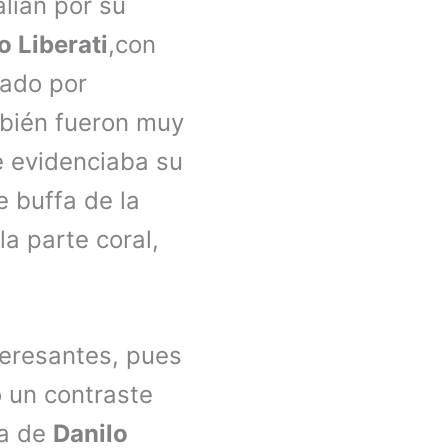
alían por su
 Liberati
,con
rado por
mbién fueron muy
e evidenciaba su
 buffa de la
la parte coral,
eresantes, pues
ó un contraste
ía de
Danilo