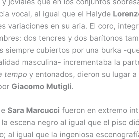
 y joviales que en los conjuntos sobres
ia vocal, al igual que el Halyde
Lorenzo
s variaciones en su aria. El coro, integ
bres: dos tenores y dos barítonos ta
s siempre cubiertos por una burka -qu
alidad masculina- incrementaba la parte
a tempo
y entonados, dieron su lugar a 
 por
Giacomo Mutigli
.
de
Sara Marcucci
fueron en extremo int
la escena negro al igual que el piso di
o; al igual que la ingeniosa escenograf