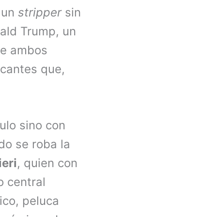
, un
stripper
sin
nald Trump, un
 de ambos
icantes que,
tulo sino con
do se roba la
eri
, quien con
o central
ico, peluca