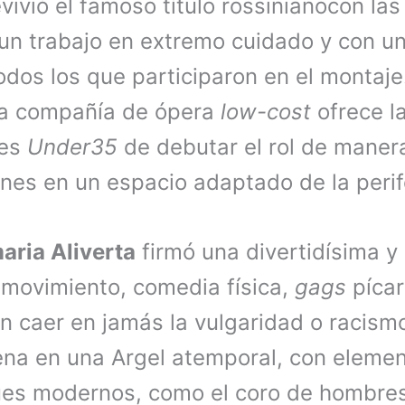
vivió el famoso título rossinianocon la
; un trabajo en extremo cuidado y con u
dos los que participaron en el montaj
la compañía de ópera
low-cost
ofrece l
tes
Under35
de debutar el rol de manera
ones en un espacio adaptado de la perif
aria Aliverta
firmó una divertidísima y
e movimiento, comedia física,
gags
pícar
n caer en jamás la vulgaridad o racismo
ena en una Argel atemporal, con eleme
es modernos, como el coro de hombres