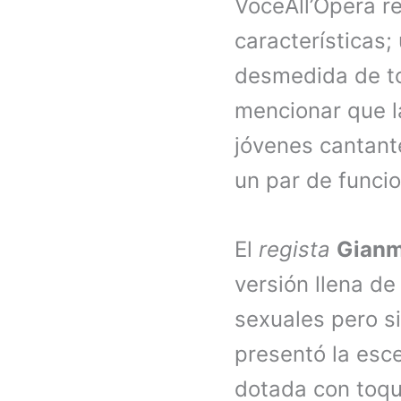
VoceAll’Opera re
características
desmedida de to
mencionar que 
jóvenes cantan
un par de funci
El
regista
Gianm
versión llena d
sexuales pero si
presentó la esc
dotada con toqu