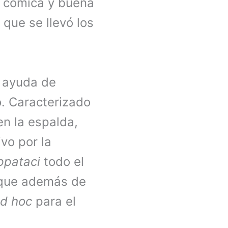
s cómica y buena
 que se llevó los
a ayuda de
o. Caracterizado
en la espalda,
vo por la
ppataci
todo el
a que además de
d hoc
para el