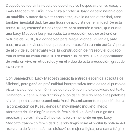
Después de recibir la noticia de que el rey se hospedaría en su casa, la
Lady Macbeth de Kušej comienza a cortar su largo cabello naranja con
un cuchillo. A pesar de sus tacones altos, que le daban autoridad, pero
también inestabilidad, fue una figura desprovista de feminidad. De esta
forma, Kušej escuchó a Shakespeare, pero también a Verdi, que quería
una Lady Macbeth fea y malvada. La producción, que se estrenó en
octubre del 2008, fue concebida para Nadja Michael, quien es, ante
todo, una actriz visceral que parece estar poseída cuando actúa. A pesar
de ello y de su penetrante voz, la construcción del fraseo y el cuidado
con el texto no están entre sus muchas cualidades. Tuve la oportunidad
de verla en vivo en otros roles y en el video de esta producción, grabado
en el 2013.
Con Semenchuk, Lady Macbeth perdió la entrega escénica absoluta de
Michael, pero ganó en profundidad interpretativa tanto desde el punto de
vista musical como en términos de relación con la expresividad del texto.
Semenchuk tiene buena dicción y supo dar el debido peso a las palabras:
sirvió al poeta, como recomienda Verdi. Escénicamente respondió bien a
la concepción de Kušej, donde un movimiento inquieto, medio
atormentado, sin ningún rastro de feminidad, valió más que gestos
precisos y verosímiles. De hecho, hubo un momento en que Lady
Macbeth transmitió feminidad: cuando fingió pena al recibir la noticia del
asesinato de Duncan. Allí se disfrazó de mujer afligida, una dama frágil y