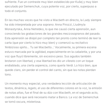
sufriente. Fue un contraste muy bien establecido por Kušej y muy bien
ejecutado por Semenchuk, cuya potente voz, por cierto, superpuso a
todo el conjunto.
En las muchas veces que he visto a Macbeth en directo, la Lady siempre
ha sido interpretada por una soprano: Anna Pirozzi, Liudmyla
Monastyrska, Anna Netrebko, lo que me causó cierta aprensión, aun
conociendo las grabaciones de las grandes mezzosopranos del pasado.
Esta aprensión se disipó por completo tan pronto como terminó de leer la
carta (que por cierto lo hizo muy bien) y comenzó su recitativo
‘Ambizioso spirto… Tu sei Macbetto…’ Vocalmente, su primera escena
estuvo marcada por la agilidad, especialmente en la
cabaletta
, y por una
voz que fluyó libremente, sin excesivo peso. Sus agudos también
brotaron con libertad, y esa libertad les dio un vibrato con un toque
endiablado, una cierta aspereza, como quería Verdi. Lo hizo bien, que
quede claro, sin perder el control del canto, sin que las notas pierdan
tono.
Un momento muy especial, una verdadera lección de articulación de
textos, dinámica,
legato
, el uso de diferentes colores en la voz, la emisión
de notas altas, fue el final de su dúo con Macbeth, en el segundo acto,
cuando dice que será necesario matar a Banco. La voz de Semenchuk
se tornó oscura, misteriosa.