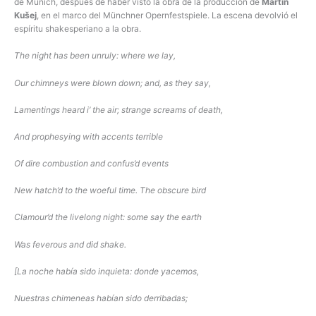
de Múnich, después de haber visto la obra de la producción de
Martin
Kušej
, en el marco del Münchner Opernfestspiele. La escena devolvió el
espíritu shakesperiano a la obra.
The night has been unruly: where we lay,
Our chimneys were blown down; and, as they say,
Lamentings heard i’ the air; strange screams of death,
And prophesying with accents terrible
Of dire combustion and confus’d events
New hatch’d to the woeful time. The obscure bird
Clamour’d the livelong night: some say the earth
Was feverous and did shake.
[La noche había sido inquieta: donde yacemos,
Nuestras chimeneas habían sido derribadas;