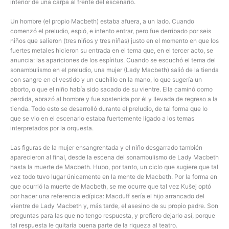
interior de una carpa al frente del escenario.
Un hombre (el propio Macbeth) estaba afuera, a un lado. Cuando
comenzó el preludio, espió, e intento entrar, pero fue derribado por seis
niños que salieron (tres niños y tres niñas) justo en el momento en que los
fuertes metales hicieron su entrada en el tema que, en el tercer acto, se
anuncia: las apariciones de los espíritus. Cuando se escuchó el tema del
sonambulismo en el preludio, una mujer (Lady Macbeth) salió de la tienda
con sangre en el vestido y un cuchillo en la mano, lo que sugería un
aborto, o que el niño había sido sacado de su vientre. Ella caminó como
perdida, abrazó al hombre y fue sostenida por él y llevada de regreso a la
tienda. Todo esto se desarrolló durante el preludio, de tal forma que lo
que se vio en el escenario estaba fuertemente ligado a los temas
interpretados por la orquesta.
Las figuras de la mujer ensangrentada y el niño desgarrado también
aparecieron al final, desde la escena del sonambulismo de Lady Macbeth
hasta la muerte de Macbeth. Hubo, por tanto, un ciclo que sugiere que tal
vez todo tuvo lugar únicamente en la mente de Macbeth. Por la forma en
que ocurrió la muerte de Macbeth, se me ocurre que tal vez Kušej optó
por hacer una referencia edípica: Macduff sería el hijo arrancado del
vientre de Lady Macbeth y, más tarde, el asesino de su propio padre. Son
preguntas para las que no tengo respuesta, y prefiero dejarlo así, porque
tal respuesta le quitaría buena parte de la riqueza al teatro.