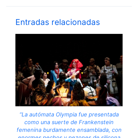
Entradas relacionadas
“La autómata Olympia fue presentada
como una suerte de Frankenstein
femenina burdamente ensamblada, con
enormes pechos y pezones de silicona