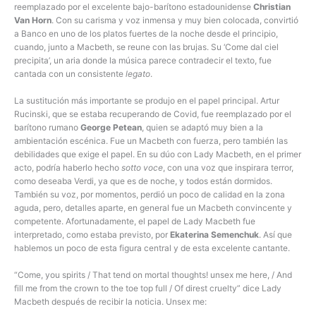
reemplazado por el excelente bajo-barítono estadounidense
Christian
Van Horn
. Con su carisma y voz inmensa y muy bien colocada, convirtió
a Banco en uno de los platos fuertes de la noche desde el principio,
cuando, junto a Macbeth, se reune con las brujas. Su ‘Come dal ciel
precipita’, un aria donde la música parece contradecir el texto, fue
cantada con un consistente
legato
.
La sustitución más importante se produjo en el papel principal. Artur
Rucinski, que se estaba recuperando de Covid, fue reemplazado por el
barítono rumano
George Petean
, quien se adaptó muy bien a la
ambientación escénica. Fue un Macbeth con fuerza, pero también las
debilidades que exige el papel. En su dúo con Lady Macbeth, en el primer
acto, podría haberlo hecho
sotto voce
, con una voz que inspirara terror,
como deseaba Verdi, ya que es de noche, y todos están dormidos.
También su voz, por momentos, perdió un poco de calidad en la zona
aguda, pero, detalles aparte, en general fue un Macbeth convincente y
competente. Afortunadamente, el papel de Lady Macbeth fue
interpretado, como estaba previsto, por
Ekaterina Semenchuk
. Así que
hablemos un poco de esta figura central y de esta excelente cantante.
“Come, you spirits / That tend on mortal thoughts! unsex me here, / And
fill me from the crown to the toe top full / Of direst cruelty” dice Lady
Macbeth después de recibir la noticia. Unsex me: