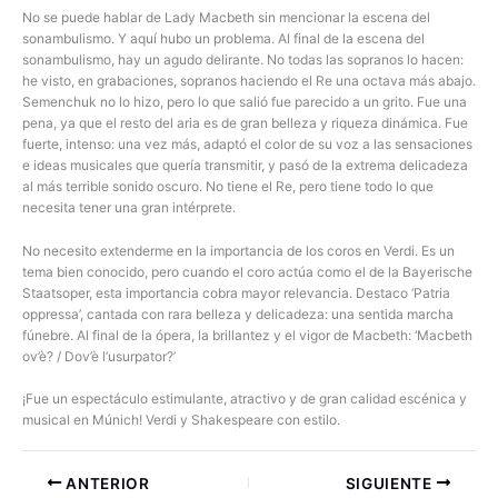
No se puede hablar de Lady Macbeth sin mencionar la escena del
sonambulismo. Y aquí hubo un problema. Al final de la escena del
sonambulismo, hay un agudo delirante. No todas las sopranos lo hacen:
he visto, en grabaciones, sopranos haciendo el Re una octava más abajo.
Semenchuk no lo hizo, pero lo que salió fue parecido a un grito. Fue una
pena, ya que el resto del aria es de gran belleza y riqueza dinámica. Fue
fuerte, intenso: una vez más, adaptó el color de su voz a las sensaciones
e ideas musicales que quería transmitir, y pasó de la extrema delicadeza
al más terrible sonido oscuro. No tiene el Re, pero tiene todo lo que
necesita tener una gran intérprete.
No necesito extenderme en la importancia de los coros en Verdi. Es un
tema bien conocido, pero cuando el coro actúa como el de la Bayerische
Staatsoper, esta importancia cobra mayor relevancia. Destaco ‘Patria
oppressa’, cantada con rara belleza y delicadeza: una sentida marcha
fúnebre. Al final de la ópera, la brillantez y el vigor de Macbeth: ‘Macbeth
ov’è? / Dov’è l’usurpator?’
¡Fue un espectáculo estimulante, atractivo y de gran calidad escénica y
musical en Múnich! Verdi y Shakespeare con estilo.
ANTERIOR
SIGUIENTE