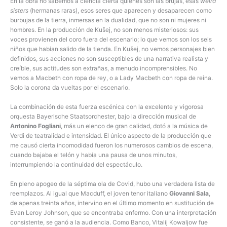
En la obra no sabemos a ciencia cierta quiénes son las brujas, esas
weird
sisters
(hermanas raras), esos seres que aparecen y desaparecen como
burbujas de la tierra, inmersas en la dualidad, que no son ni mujeres ni
hombres. En la producción de Kušej, no son menos misteriosos: sus
voces provienen del coro fuera del escenario; lo que vemos son los seis
niños que habían salido de la tienda. En Kušej, no vemos personajes bien
definidos, sus acciones no son susceptibles de una narrativa realista y
creíble, sus actitudes son extrañas, a menudo incomprensibles. No
vemos a Macbeth con ropa de rey, o a Lady Macbeth con ropa de reina.
Solo la corona da vueltas por el escenario.
La combinación de esta fuerza escénica con la excelente y vigorosa
orquesta Bayerische Staatsorchester, bajo la dirección musical de
Antonino Fogliani
, más un elenco de gran calidad, dotó a la música de
Verdi de teatralidad e intensidad. El único aspecto de la producción que
me causó cierta incomodidad fueron los numerosos cambios de escena,
cuando bajaba el telón y había una pausa de unos minutos,
interrumpiendo la continuidad del espectáculo.
En pleno apogeo de la séptima ola de Covid, hubo una verdadera lista de
reemplazos. Al igual que Macduff, el joven tenor italiano
Giovanni Sala
,
de apenas treinta años, intervino en el último momento en sustitución de
Evan Leroy Johnson, que se encontraba enfermo. Con una interpretación
consistente, se ganó a la audiencia. Como Banco, Vitalij Kowaljow fue