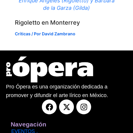
Enrique Ángeles (Rigoletto) y Bárbara
de la Garza (Gilda)
Rigoletto en Monterrey
Críticas
/ Por
David Zambrano
Pro Ópera es una organización dedicada a
promover y difundir el arte lírico en México.
F
X
I
a
-
n
c
t
s
e
w
t
Navegación
b
i
a
EVENTOS