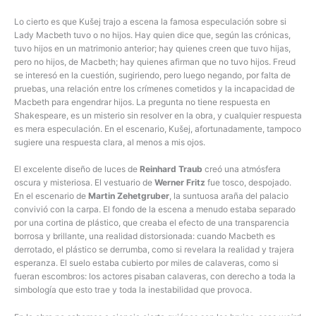
Lo cierto es que Kušej trajo a escena la famosa especulación sobre si
Lady Macbeth tuvo o no hijos. Hay quien dice que, según las crónicas,
tuvo hijos en un matrimonio anterior; hay quienes creen que tuvo hijas,
pero no hijos, de Macbeth; hay quienes afirman que no tuvo hijos. Freud
se interesó en la cuestión, sugiriendo, pero luego negando, por falta de
pruebas, una relación entre los crímenes cometidos y la incapacidad de
Macbeth para engendrar hijos. La pregunta no tiene respuesta en
Shakespeare, es un misterio sin resolver en la obra, y cualquier respuesta
es mera especulación. En el escenario, Kušej, afortunadamente, tampoco
sugiere una respuesta clara, al menos a mis ojos.
El excelente diseño de luces de
Reinhard Traub
creó una atmósfera
oscura y misteriosa. El vestuario de
Werner Fritz
fue tosco, despojado.
En el escenario de
Martin Zehetgruber
, la suntuosa araña del palacio
convivió con la carpa. El fondo de la escena a menudo estaba separado
por una cortina de plástico, que creaba el efecto de una transparencia
borrosa y brillante, una realidad distorsionada: cuando Macbeth es
derrotado, el plástico se derrumba, como si revelara la realidad y trajera
esperanza. El suelo estaba cubierto por miles de calaveras, como si
fueran escombros: los actores pisaban calaveras, con derecho a toda la
simbología que esto trae y toda la inestabilidad que provoca.