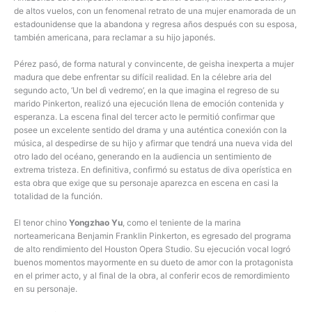
de altos vuelos, con un fenomenal retrato de una mujer enamorada de un
estadounidense que la abandona y regresa años después con su esposa,
también americana, para reclamar a su hijo japonés.
Pérez pasó, de forma natural y convincente, de geisha inexperta a mujer
madura que debe enfrentar su difícil realidad. En la célebre aria del
segundo acto, ‘Un bel dì vedremo’, en la que imagina el regreso de su
marido Pinkerton, realizó una ejecución llena de emoción contenida y
esperanza. La escena final del tercer acto le permitió confirmar que
posee un excelente sentido del drama y una auténtica conexión con la
música, al despedirse de su hijo y afirmar que tendrá una nueva vida del
otro lado del océano, generando en la audiencia un sentimiento de
extrema tristeza. En definitiva, confirmó su estatus de diva operística en
esta obra que exige que su personaje aparezca en escena en casi la
totalidad de la función.
El tenor chino
Yongzhao Yu
, como el teniente de la marina
norteamericana Benjamin Franklin Pinkerton, es egresado del programa
de alto rendimiento del Houston Opera Studio. Su ejecución vocal logró
buenos momentos mayormente en su dueto de amor con la protagonista
en el primer acto, y al final de la obra, al conferir ecos de remordimiento
en su personaje.