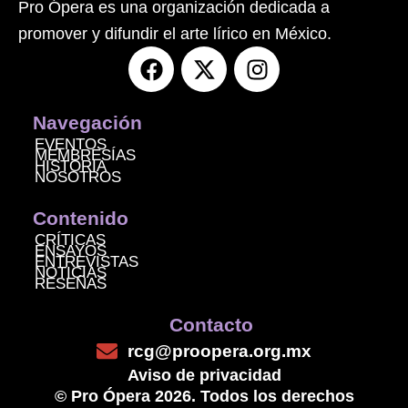
Pro Ópera es una organización dedicada a
promover y difundir el arte lírico en México.
F
X
I
a
-
n
c
t
s
e
w
t
Navegación
b
i
a
EVENTOS
MEMBRESÍAS
o
t
g
HISTORIA
NOSOTROS
o
t
r
k
e
a
Contenido
r
m
CRÍTICAS
ENSAYOS
ENTREVISTAS
NOTICIAS
RESEÑAS
Contacto
rcg@proopera.org.mx
Aviso de privacidad
© Pro Ópera 2026. Todos los derechos