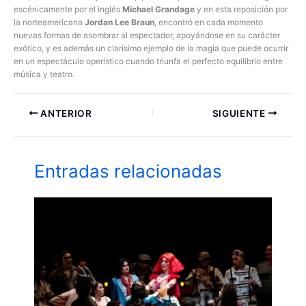
escénicamente por el inglés
Michael Grandage
y en esta reposición por
la norteamericana
Jordan Lee Braun
, encontró en cada momento
nuevas formas de asombrar al espectador, apoyándose en su carácter
exótico, y es además un clarísimo ejemplo de la magia que puede ocurrir
en un espectáculo operístico cuando triunfa el perfecto equilibrio entre
música y teatro.
ANTERIOR
SIGUIENTE
Entradas relacionadas