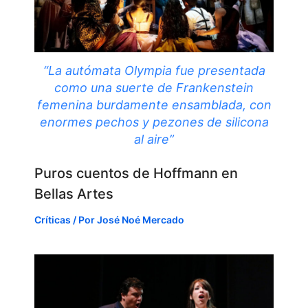
“La autómata Olympia fue presentada
como una suerte de Frankenstein
femenina burdamente ensamblada, con
enormes pechos y pezones de silicona
al aire”
Puros cuentos de Hoffmann en
Bellas Artes
Críticas
/ Por
José Noé Mercado