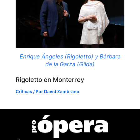
Enrique Ángeles (Rigoletto) y Bárbara
de la Garza (Gilda)
Rigoletto en Monterrey
Críticas
/ Por
David Zambrano