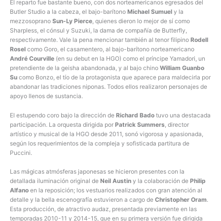
El reparto fue bastante bueno, con dos norteamericanos egresados del
Butler Studio a la cabeza, el bajo-barítono
Michael Sumuel
y la
mezzosoprano
Sun-Ly Pierce
, quienes dieron lo mejor de sí como
Sharpless, el cónsul y Suzuki, la dama de compañía de Butterfly,
respectivamente. Vale la pena mencionar también al tenor filipino
Rodell
Rosel
como Goro, el casamentero, al bajo-barítono norteamericano
André Courville
(en su debut en la HGO) como el príncipe Yamadori, un
pretendiente de la geisha abandonada, y al bajo chino
William Guanbo
Su
como Bonzo, el tío de la protagonista que aparece para maldecirla por
abandonar las tradiciones niponas. Todos ellos realizaron personajes de
apoyo llenos de sustancia.
El estupendo coro bajo la dirección de
Richard Bado
tuvo una destacada
participación. La orquesta dirigida por
Patrick Summers
, director
artístico y musical de la HGO desde 2011, sonó vigorosa y apasionada,
según los requerimientos de la compleja y sofisticada partitura de
Puccini.
Las mágicas atmósferas japonesas se hicieron presentes con la
detallada iluminación original de
Neil Austin
y la colaboración de
Philip
Alfano
en la reposición; los vestuarios realizados con gran atención al
detalle y la bella escenografía estuvieron a cargo de
Christopher Oram
.
Esta producción, de atractivo audaz, presentada previamente en las
temporadas 2010-11 y 2014-15, que en su primera versión fue dirigida