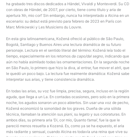
ha grabado tres discos dedicados a Händel, Vivaldi y Monteverdi. Su CD
con obras de Händel, de 2007, por cierto, tiene como título y aria de
apertura ‘Ah, mio cor!’ Sin embargo, nunca ha interpretado a Alcina en un
escenario: su debut está previsto para febrero de 2023 en París con
Marc Minkowski y Les Musiciens du Louvre.
En esta gira latinoamericana, Kožená ofreció al público de São Paulo,
Bogotá, Santiago y Buenos Aires una lectura dramática de su futuro
personaje. Lectura en el sentido literal del término: Kožená leía todo el
tiempo, especialmente en los retornos
da capo/dal segno
, indicando que
aún no había asimilado todas las ornamentaciones. En la segunda noche
en São Paulo, lo primero que hizo la diva, al entrar, fue mover el atril, que
le quedó un poco bajo. La lectura fue realmente dramática: Kožená sabe
interpretar sus arias, y tiene consistencia dramática.
En todas las arias, su voz fue limpia, precisa, segura, incluso en la región
aguda, que llega a un La. En contadas ocasiones, pero solo en la primera
noche, los agudos sonaron un poco abiertos. Sin usar una voz de pecho,
Kožená economizó la sonoridad de los graves. Dueña de una sólida
técnica, llamaban la atención sus
piani
, su
legato
y sus coloraturas. En
ambos días, su primera aria ‘Di, cor mio, Quanto t’amai’, fue la que le
pareció menos resuelta a Kozená. Es, como ya se ha expuesto, el aria
más radiante y sensual, cuando Alcina es todavía una reina que vive su