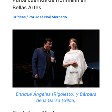
Bellas Artes
Críticas
/ Por
José Noé Mercado
Enrique Ángeles (Rigoletto) y Bárbara
de la Garza (Gilda)