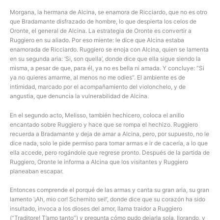
Morgana, la hermana de Alcina, se enamora de Ricciardo, que no es otro
que Bradamante disfrazado de hombre, lo que despierta los celos de
Oronte, el general de Alcina. La estrategia de Oronte es convertir a
Ruggiero en su aliado. Por eso miente: le dice que Alcina estaba
enamorada de Ricciardo. Ruggiero se enoja con Alcina, quien se lamenta
en su segunda aria: ‘Si, son quella’, donde dice que ella sigue siendo la
misma, a pesar de que, para él, ya no es bella ni amada. Y concluye: “Si
ya no quieres amarme, al menos no me odies”. El ambiente es de
intimidad, marcado por el acompañamiento del violonchelo, y de
angustia, que denuncia la vulnerabilidad de Alcina.
En el segundo acto, Melisso, también hechicero, coloca el anillo
encantado sobre Ruggiero y hace que se rompa el hechizo. Ruggiero
recuerda a Bradamante y deja de amar a Alcina, pero, por supuesto, no le
dice nada, solo le pide permiso para tomar armas e ir de cacería, a lo que
ella accede, pero rogándole que regrese pronto. Después de la partida de
Ruggiero, Oronte le informa a Alcina que los visitantes y Ruggiero
planeaban escapar.
Entonces comprende el porqué de las armas y canta su gran aria, su gran
lamento ‘¡Ah, mio cor! Schernito sei!’, donde dice que su corazón ha sido
insultado, invoca a los dioses del amor, llama traidor a Ruggiero
(“Traditore! T’amo tanto”) y pregunta cómo pudo dejarla sola, llorando, y