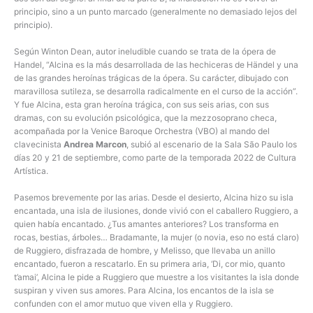
principio, sino a un punto marcado (generalmente no demasiado lejos del
principio).
Según Winton Dean, autor ineludible cuando se trata de la ópera de
Handel, “Alcina es la más desarrollada de las hechiceras de Händel y una
de las grandes heroínas trágicas de la ópera. Su carácter, dibujado con
maravillosa sutileza, se desarrolla radicalmente en el curso de la acción”.
Y fue Alcina, esta gran heroína trágica, con sus seis arias, con sus
dramas, con su evolución psicológica, que la mezzosoprano checa,
acompañada por la Venice Baroque Orchestra (VBO) al mando del
clavecinista
Andrea Marcon
, subió al escenario de la Sala São Paulo los
días 20 y 21 de septiembre, como parte de la temporada 2022 de Cultura
Artística.
Pasemos brevemente por las arias. Desde el desierto, Alcina hizo su isla
encantada, una isla de ilusiones, donde vivió con el caballero Ruggiero, a
quien había encantado. ¿Tus amantes anteriores? Los transforma en
rocas, bestias, árboles… Bradamante, la mujer (o novia, eso no está claro)
de Ruggiero, disfrazada de hombre, y Melisso, que llevaba un anillo
encantado, fueron a rescatarlo. En su primera aria, ‘Di, cor mio, quanto
t’amai’, Alcina le pide a Ruggiero que muestre a los visitantes la isla donde
suspiran y viven sus amores. Para Alcina, los encantos de la isla se
confunden con el amor mutuo que viven ella y Ruggiero.