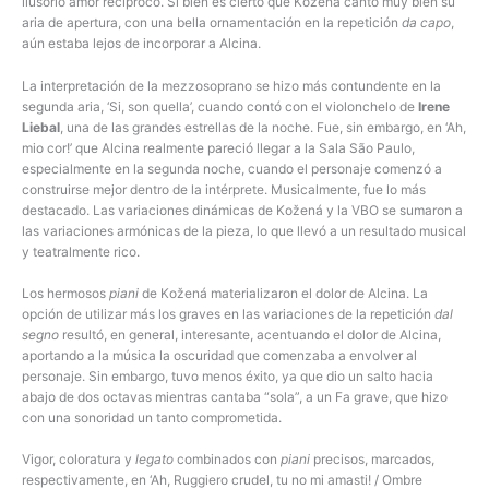
ilusorio amor recíproco. Si bien es cierto que Kožená cantó muy bien su
aria de apertura, con una bella ornamentación en la repetición
da capo
,
aún estaba lejos de incorporar a Alcina.
La interpretación de la mezzosoprano se hizo más contundente en la
segunda aria, ‘Si, son quella’, cuando contó con el violonchelo de
Irene
Liebal
, una de las grandes estrellas de la noche. Fue, sin embargo, en ‘Ah,
mio cor!’ que Alcina realmente pareció llegar a la Sala São Paulo,
especialmente en la segunda noche, cuando el personaje comenzó a
construirse mejor dentro de la intérprete. Musicalmente, fue lo más
destacado. Las variaciones dinámicas de Kožená y la VBO se sumaron a
las variaciones armónicas de la pieza, lo que llevó a un resultado musical
y teatralmente rico.
Los hermosos
piani
de Kožená materializaron el dolor de Alcina. La
opción de utilizar más los graves en las variaciones de la repetición
dal
segno
resultó, en general, interesante, acentuando el dolor de Alcina,
aportando a la música la oscuridad que comenzaba a envolver al
personaje. Sin embargo, tuvo menos éxito, ya que dio un salto hacia
abajo de dos octavas mientras cantaba “sola”, a un Fa grave, que hizo
con una sonoridad un tanto comprometida.
Vigor, coloratura y
legato
combinados con
piani
precisos, marcados,
respectivamente, en ‘Ah, Ruggiero crudel, tu no mi amasti! / Ombre