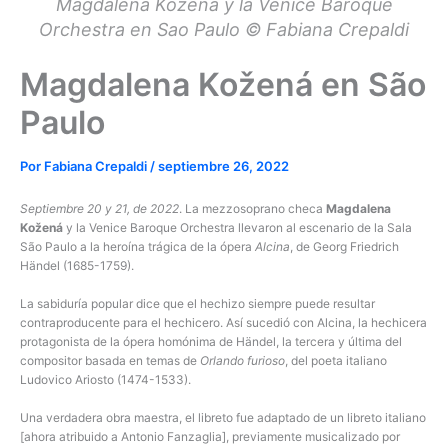
Magdalena Kozena y la Venice Baroque
Orchestra en Sao Paulo © Fabiana Crepaldi
Magdalena Kožená en São
Paulo
Por
Fabiana Crepaldi
/
septiembre 26, 2022
Septiembre 20 y 21, de 2022
. La mezzosoprano checa
Magdalena
Kožená
y la Venice Baroque Orchestra llevaron al escenario de la Sala
São Paulo a la heroína trágica de la ópera
Alcina
, de Georg Friedrich
Händel (1685-1759).
La sabiduría popular dice que el hechizo siempre puede resultar
contraproducente para el hechicero. Así sucedió con Alcina, la hechicera
protagonista de la ópera homónima de Händel, la tercera y última del
compositor basada en temas de
Orlando furioso
, del poeta italiano
Ludovico Ariosto (1474-1533).
Una verdadera obra maestra, el libreto fue adaptado de un libreto italiano
[ahora atribuido a Antonio Fanzaglia], previamente musicalizado por