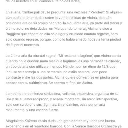
de los muertos en su camino al reino de Hades].
En el aria, ‘Ombre pallide’, se pregunta, una vez más: “Perché?” Si alguien
aún pudiera tener dudas sobre la vulnerabilidad de Alcina, de cuán
prisionera era de su propio hechizo, la siguiente aria, ya parte del tercer y
último acto, no deja dudas: en ‘Ma quando tornerai’, Alcina le dice a
Ruggiero que espere de ella solo rigor y crueldad cuando regrese, pero
solo cuando regrese, porque, como lo había amado, todavía tenía piedad
de él por el momento.
La última aria (la otra
dal segno
), ‘Mi restano le lagrime’, que Alcina canta
cuando no le quedan nada más que lágrimas, es una hermosa “siciliana”,
un tipo de aria que utiliza a menudo Händel, con un ritmo de 12/8 que
incluso se asemeja a una barcarola, de estilo pastoral, con poco
contraste entre las dos partes. Alcina quiere convertirse en piedra para
acabar con su sufrimiento. Se acerca el final de
Alcina
.
La hechicera comienza seductora, radiante, expansiva, orgullosa de su
isla y de su amor recíproco, y acaba impotente, sin amor, introspectiva,
solo con su dolor y sus lágrimas. En el camino, pasa por un aria
monumental y una escena fuerte.
Magdalena Kožená es sin duda una gran cantante y tiene una buena
experiencia en el repertorio barroco. Con la Venice Baroque Orchestra ya