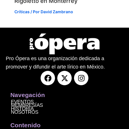
Rigoletto en Monterrey
Críticas
/ Por
David Zambrano
Pro Ópera es una organización dedicada a
promover y difundir el arte lírico en México.
F
X
I
a
-
n
c
t
s
e
w
t
Navegación
b
i
a
EVENTOS
MEMBRESÍAS
o
t
g
HISTORIA
NOSOTROS
o
t
r
k
e
a
Contenido