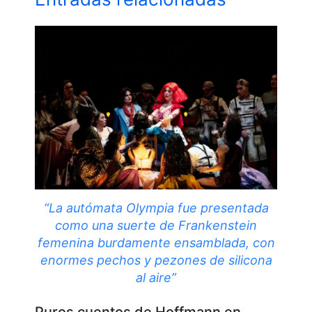
“La autómata Olympia fue presentada
como una suerte de Frankenstein
femenina burdamente ensamblada, con
enormes pechos y pezones de silicona
al aire”
Puros cuentos de Hoffmann en