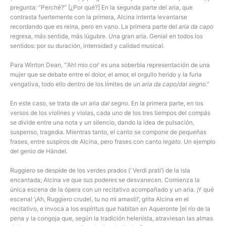
pregunta: “Perché?” [¿Por qué?] En la segunda parte del aria, que
contrasta fuertemente con la primera, Alcina intenta levantarse
recordando que es reina, pero en vano. La primera parte del
aria da capo
regresa, más sentida, más lúgubre. Una gran aria. Genial en todos los
sentidos: por su duración, intensidad y calidad musical.
Para Winton Dean, “‘Ah! mio cor’ es una soberbia representación de una
mujer que se debate entre el dolor, el amor, el orgullo herido y la furia
vengativa, todo ello dentro de los límites de un
aria da capo/dal segno
.”
En este caso, se trata de un aria
dal segno
. En la primera parte, en los
versos de los violines y violas, cada uno de los tres tiempos del compás
se divide entre una nota y un silencio, dando la idea de pulsación,
suspenso, tragedia. Mientras tanto, el canto se compone de pequeñas
frases, entre suspiros de Alcina, pero frases con canto
legato
. Un ejemplo
del genio de Händel.
Ruggiero se despide de los verdes prados (‘ Verdi prati’) de la isla
encantada; Alcina ve que sus poderes se desvanecen. Comienza la
única escena de la ópera con un recitativo acompañado y un aria. ¡Y qué
escena! ‘¡Ah, Ruggiero crudel, tu no mi amasti!’, grita Alcina en el
recitativo, e invoca a los espíritus que habitan en Aqueronte [el río de la
pena y la congoja que, según la tradición helenista, atraviesan las almas