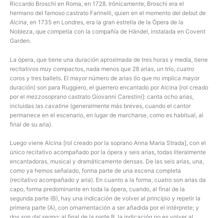
Riccardo Broschi en Roma, en 1728. Irónicamente, Broschi era el
hermano del famoso castrato Farinelli, quien en el momento del debut de
Alcina
, en 1735 en Londres, era la gran estrella de la Ópera de la
Nobleza, que competía con la compañía de Händel, instalada en Covent
Garden.
La ópera, que tiene una duración aproximada de tres horas y media, tiene
recitativos muy compactos, nada menos que 28 arias, un trío, cuatro
coros y tres ballets. El mayor número de arias (lo que no implica mayor
duración) son para Ruggiero, el guerrero encantado por Alcina [rol creado
por el mezzosoprano castrato Giovanni Carestini]: canta ocho arias,
incluidas las
cavatine
(generalmente más breves, cuando el cantor
permanece en el escenario, en lugar de marcharse, como es habitual, al
final de su aria).
Luego viene Alcina [rol creado por la soprano Anna Maria Strada], con el
único recitativo acompañado por la ópera y seis arias, todas literalmente
encantadoras, musical y dramáticamente densas. De las seis arias, una,
como ya hemos señalado, forma parte de una escena completa
(recitativo acompañado y aria). En cuanto a la forma, cuatro son arias da
capo, forma predominante en toda la ópera, cuando, al final de la
segunda parte (B), hay una indicación de volver al principio y repetir la
primera parte (A), con ornamentación a ser añadida por el intérprete; y
dos son
dal segno
: al final de la parte B, la indicación no es volver al