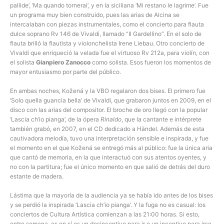
pallide’, ‘Ma quando tornerai’, y en la siciliana ‘Mi restano le lagrime’. Fue
un programa muy bien construido, pues las arias de Alcina se
intercalaban con piezas instrumentales, como el concierto para flauta
dulce soprano Rv 146 de Vivaldi, llamado “Il Gardellino”. En el solo de
flauta brilló la flautista y violonchelista Irene Liebau. Otro concierto de
Vivaldi que enriqueció la velada fue el virtuoso Rv 212a, para violín, con
el solista
Gianpiero Zanocco
como solista. Esos fueron los momentos de
mayor entusiasmo por parte del público.
En ambas noches, Kožená y la VBO regalaron dos bises. El primero fue
‘Solo quella guancia bella’ de Vivaldi, que grabaron juntos en 2009, en el
disco con las arias del compositor. El broche de oro llegó con la popular
‘Lascia ch’io pianga’, de la ópera
Rinaldo
, que la cantante e intérprete
también grabó, en 2007, en el CD dedicado a Händel. Además de esta
cautivadora melodía, tuvo una interpretación sensible e inspirada, y fue
el momento en el que Kožená se entregó más al público: fue la única aria
que cantó de memoria, en la que interactuó con sus atentos oyentes, y
no con la partitura; fue el único momento en que salió de detrás del duro
estante de madera.
Lástima que la mayoría de la audiencia ya se había ido antes de los bises
y se perdió la inspirada ‘Lascia ch’io pianga’. Y la fuga no es casual: los
conciertos de Cultura Artística comienzan a las 21:00 horas. Si esto,
entre semana, es en sí es un desincentivo para ir o un incentivo para irse