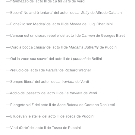
—
Intermezzo
del acto III de
La traviata
de Verdi
—‘Ebben? Ne andrò lontana’ del acto I de
La Wally
de Alfredo Catalani
—‘E che? Io son Medea’ del acto III de
Medea
de Luigi Cherubini
—‘L’amour est un oiseau rebelle’ del acto I de
Carmen
de Georges Bizet
—‘Coro a bocca chiusa’ del acto II de
Madama Butterfly
de Puccini
—‘Qui la voce sua soave’ del acto II de
I puritani
de Bellini
—Preludio del acto I de
Parsifal
de Richard Wagner
—‘Sempre libera’ del acto I de
La traviata
de Verdi
—‘Addio del passato’ del acto III de
La traviata
de Verdi
—‘Piangete voi?’ del acto II de
Anna Bolena
de Gaetano Donizetti
—‘E lucevan le stelle’ del acto III de
Tosca
de Puccini
—‘Vissi d’arte’ del acto II de
Tosca
de Puccini