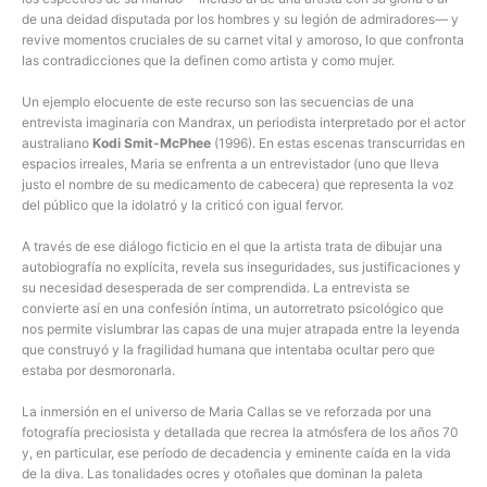
de una deidad disputada por los hombres y su legión de admiradores— y
revive momentos cruciales de su carnet vital y amoroso, lo que confronta
las contradicciones que la definen como artista y como mujer.
Un ejemplo elocuente de este recurso son las secuencias de una
entrevista imaginaria con Mandrax, un periodista interpretado por el actor
australiano
Kodi Smit-McPhee
(1996). En estas escenas transcurridas en
espacios irreales, Maria se enfrenta a un entrevistador (uno que lleva
justo el nombre de su medicamento de cabecera) que representa la voz
del público que la idolatró y la criticó con igual fervor.
A través de ese diálogo ficticio en el que la artista trata de dibujar una
autobiografía no explícita, revela sus inseguridades, sus justificaciones y
su necesidad desesperada de ser comprendida. La entrevista se
convierte así en una confesión íntima, un autorretrato psicológico que
nos permite vislumbrar las capas de una mujer atrapada entre la leyenda
que construyó y la fragilidad humana que intentaba ocultar pero que
estaba por desmoronarla.
La inmersión en el universo de Maria Callas se ve reforzada por una
fotografía preciosista y detallada que recrea la atmósfera de los años 70
y, en particular, ese período de decadencia y eminente caída en la vida
de la diva. Las tonalidades ocres y otoñales que dominan la paleta