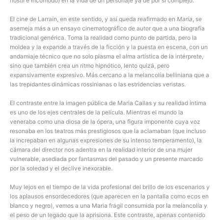
hostil e incómodo) en la vida de un personaje ya de por sí complejo.
El cine de Larraín, en este sentido, y así queda reafirmado en
Maria
, se
asemeja más a un ensayo cinematográfico de autor que a una biografía
tradicional genérica. Toma la realidad como punto de partida, pero la
moldea y la expande a través de la ficción y la puesta en escena, con un
andamiaje técnico que no solo plasma el alma artística de la intérprete,
sino que también crea un ritmo hipnótico, lento quizá, pero
expansivamente expresivo. Más cercano a la melancolía belliniana que a
las trepidantes dinámicas rossinianas o las estridencias veristas.
El contraste entre la imagen pública de Maria Callas y su realidad íntima
es uno de los ejes centrales de la película. Mientras el mundo la
veneraba como una diosa de la ópera, una figura imponente cuya voz
resonaba en los teatros más prestigiosos que la aclamaban (que incluso
la increpaban en algunas expresiones de su intenso temperamento), la
cámara del director nos adentra en la realidad interior de una mujer
vulnerable, asediada por fantasmas del pasado y un presente marcado
por la soledad y el declive inexorable.
Muy lejos en el tiempo de la vida profesional del brillo de los escenarios y
los aplausos ensordecedores (que aparecen en la pantalla como ecos en
blanco y negro), vemos a una Maria frágil consumida por la melancolía y
el peso de un legado que la aprisiona. Este contraste, apenas contenido