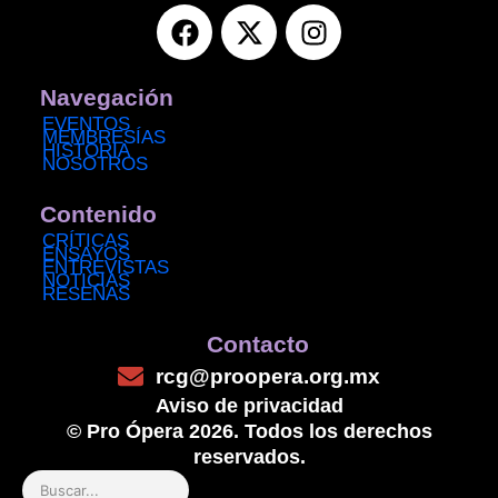
F
X
I
a
-
n
c
t
s
e
w
t
Navegación
b
i
a
EVENTOS
MEMBRESÍAS
o
t
g
HISTORIA
NOSOTROS
o
t
r
k
e
a
Contenido
r
m
CRÍTICAS
ENSAYOS
ENTREVISTAS
NOTICIAS
RESEÑAS
Contacto
rcg@proopera.org.mx
Aviso de privacidad
© Pro Ópera 2026. Todos los derechos
reservados.