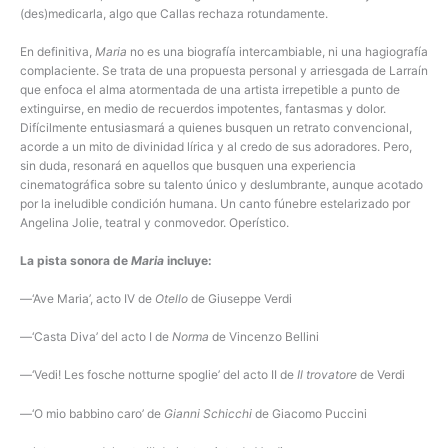
(des)medicarla, algo que Callas rechaza rotundamente.
En definitiva,
Maria
no es una biografía intercambiable, ni una hagiografía
complaciente. Se trata de una propuesta personal y arriesgada de Larraín
que enfoca el alma atormentada de una artista irrepetible a punto de
extinguirse, en medio de recuerdos impotentes, fantasmas y dolor.
Difícilmente entusiasmará a quienes busquen un retrato convencional,
acorde a un mito de divinidad lírica y al credo de sus adoradores. Pero,
sin duda, resonará en aquellos que busquen una experiencia
cinematográfica sobre su talento único y deslumbrante, aunque acotado
por la ineludible condición humana. Un canto fúnebre estelarizado por
Angelina Jolie, teatral y conmovedor. Operístico.
La pista sonora de
Maria
incluye:
—‘Ave Maria’, acto IV de
Otello
de Giuseppe Verdi
—‘Casta Diva’ del acto I de
Norma
de Vincenzo Bellini
—‘Vedi! Les fosche notturne spoglie’ del acto II de
Il trovatore
de Verdi
—‘O mio babbino caro’ de
Gianni Schicchi
de Giacomo Puccini