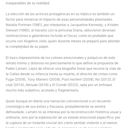
inseparables de su realidad.
La elección de las actrices protagónicas en su tríptico es también un
factor para remarcar el impacto de esas personalidades plasmadas.
Natalie Portman (1981), por interpretar a Jacqueline Kennedy, y Kristen
Stewart (1990), al hacerlo con la princesa Diana, obtuvieron diversas
nominaciones a galardones incluido el Oscar, como es probable que
ocurra con Angelina Jolie, quien durante meses se preparó para abordar
la complejidad de su papel.
El trazo impresionista de los colores emocionales y psíquicos de este
retrato íntimo y doloroso es precisamente lo que define la propuesta de
Pablo Larraín. Lejos de ofrecer una biografía lineal que recorra la vida de
la Callas desde su infancia hasta su muerte, el director de cintas como
Fuga
(2006),
Tony Manero
(2008),
Post mortem
(2008),
No
(2012),
El
club
(2014),
Neruda
(2016) y
El Conde
(2023), opta por un enfoque
mucho más subjetivo, acotado y fragmentario.
Quien busque en
Maria
una narración convencional o un recuento
cronológico de sus éxitos y fracasos, probablemente se sentirá
defraudado. Larraín no se interesa por la reconstrucción histórica usual y
ordinaria, sino por la exploración de un estado emocional específico: por
la captura de un instante crucial (en cierto sentido violento o al menos