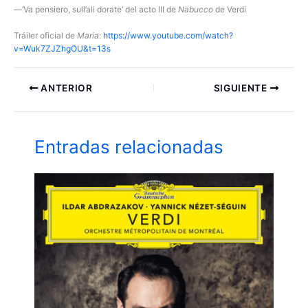
—‘Va pensiero, sull’ali dorate’ del acto III de
Nabucco
de Verdi
Tráiler oficial de
Maria
:
https://www.youtube.com/watch?
v=Wuk7ZJZhgOU&t=13s
ANTERIOR
SIGUIENTE
Entradas relacionadas