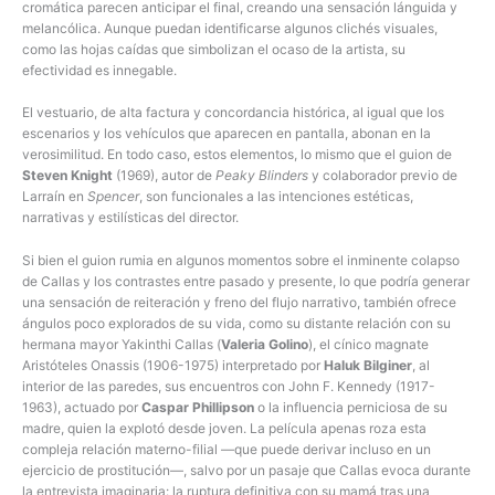
cromática parecen anticipar el final, creando una sensación lánguida y
melancólica. Aunque puedan identificarse algunos clichés visuales,
como las hojas caídas que simbolizan el ocaso de la artista, su
efectividad es innegable.
El vestuario, de alta factura y concordancia histórica, al igual que los
escenarios y los vehículos que aparecen en pantalla, abonan en la
verosimilitud. En todo caso, estos elementos, lo mismo que el guion de
Steven Knight
(1969), autor de
Peaky Blinders
y colaborador previo de
Larraín en
Spencer
, son funcionales a las intenciones estéticas,
narrativas y estilísticas del director.
Si bien el guion rumia en algunos momentos sobre el inminente colapso
de Callas y los contrastes entre pasado y presente, lo que podría generar
una sensación de reiteración y freno del flujo narrativo, también ofrece
ángulos poco explorados de su vida, como su distante relación con su
hermana mayor Yakinthi Callas (
Valeria Golino
), el cínico magnate
Aristóteles Onassis (1906-1975) interpretado por
Haluk Bilginer
, al
interior de las paredes, sus encuentros con John F. Kennedy (1917-
1963), actuado por
Caspar Phillipson
o la influencia perniciosa de su
madre, quien la explotó desde joven. La película apenas roza esta
compleja relación materno-filial —que puede derivar incluso en un
ejercicio de prostitución—, salvo por un pasaje que Callas evoca durante
la entrevista imaginaria: la ruptura definitiva con su mamá tras una