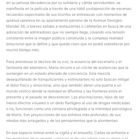
en su penosa decadencia por su solidaria y cálida servidumbre, se
manifiesta en la película a través de una hábil yuxtaposición de escenas:
recuerdos espectrales de sus triunfos se entrelazan con momentos de
quietud opresiva en su apartamento parisino de la Avenue Georges-
Mandel 36, o breves salidas a restaurantes o cafeterías en busca de una
adoración de admiradores que no siempre llega, creando una tensión
constante entre la imagen pública construida y la compleja realidad
emocional que la define y que queda claro que no podrá sobrellevar por
mucho tiempo más.
Para anestesiar el declive de su voz, la ausencia del escenario y el
fantasma del abandono, Maria recurre a un cóctel de sustancias que la
sumergen en un estado alterado de conciencia. Esta mezcla
desequilibrada de tranquilizantes y estimulantes no solo buscan mitigar
el dolor físico y emocional, sino que también abren una puerta a un
mundo onírico donde la realidad se difumina y las fronteras entre el
presente y el pasado se desvanecen. Las alucinaciones, lejos de ser
meros efectos visuales o un dedo flamígero al uso de drogas medicadas
o no, funcionan como una ventana privilegiada a la intimidad psicológica
de Maria. Son proyecciones de sus anhelos más profundos, de sus
miedos más arraigados y de los pensamientos que la atormentan.
En ese espacio liminal entre la vigilia y el ensueño, Callas se enfrenta a
los espectros de su mundo —incluso al de una artista con su gloria o al