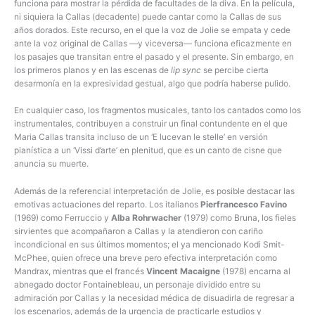
funciona para mostrar la pérdida de facultades de la diva. En la película,
ni siquiera la Callas (decadente) puede cantar como la Callas de sus
años dorados. Este recurso, en el que la voz de Jolie se empata y cede
ante la voz original de Callas —y viceversa— funciona eficazmente en
los pasajes que transitan entre el pasado y el presente. Sin embargo, en
los primeros planos y en las escenas de
lip sync
se percibe cierta
desarmonía en la expresividad gestual, algo que podría haberse pulido.
En cualquier caso, los fragmentos musicales, tanto los cantados como los
instrumentales, contribuyen a construir un final contundente en el que
Maria Callas transita incluso de un ‘E lucevan le stelle’ en versión
pianística a un ‘Vissi d’arte’ en plenitud, que es un canto de cisne que
anuncia su muerte.
Además de la referencial interpretación de Jolie, es posible destacar las
emotivas actuaciones del reparto. Los italianos
Pierfrancesco Favino
(1969) como Ferruccio y
Alba Rohrwacher
(1979) como Bruna, los fieles
sirvientes que acompañaron a Callas y la atendieron con cariño
incondicional en sus últimos momentos; el ya mencionado Kodi Smit-
McPhee, quien ofrece una breve pero efectiva interpretación como
Mandrax, mientras que el francés
Vincent Macaigne
(1978) encarna al
abnegado doctor Fontainebleau, un personaje dividido entre su
admiración por Callas y la necesidad médica de disuadirla de regresar a
los escenarios, además de la urgencia de practicarle estudios y