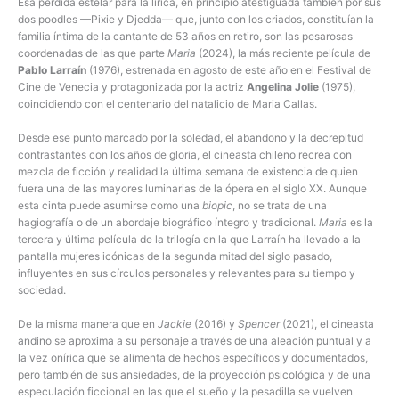
Esa pérdida estelar para la lírica, en principio atestiguada también por sus
dos poodles —Pixie y Djedda— que, junto con los criados, constituían la
familia íntima de la cantante de 53 años en retiro, son las pesarosas
coordenadas de las que parte
Maria
(2024), la más reciente película de
Pablo Larraín
(1976), estrenada en agosto de este año en el Festival de
Cine de Venecia y protagonizada por la actriz
Angelina Jolie
(1975),
coincidiendo con el centenario del natalicio de Maria Callas.
Desde ese punto marcado por la soledad, el abandono y la decrepitud
contrastantes con los años de gloria, el cineasta chileno recrea con
mezcla de ficción y realidad la última semana de existencia de quien
fuera una de las mayores luminarias de la ópera en el siglo XX. Aunque
esta cinta puede asumirse como una
biopic
, no se trata de una
hagiografía o de un abordaje biográfico íntegro y tradicional.
Maria
es la
tercera y última película de la trilogía en la que Larraín ha llevado a la
pantalla mujeres icónicas de la segunda mitad del siglo pasado,
influyentes en sus círculos personales y relevantes para su tiempo y
sociedad.
De la misma manera que en
Jackie
(2016) y
Spencer
(2021), el cineasta
andino se aproxima a su personaje a través de una aleación puntual y a
la vez onírica que se alimenta de hechos específicos y documentados,
pero también de sus ansiedades, de la proyección psicológica y de una
especulación ficcional en las que el sueño y la pesadilla se vuelven