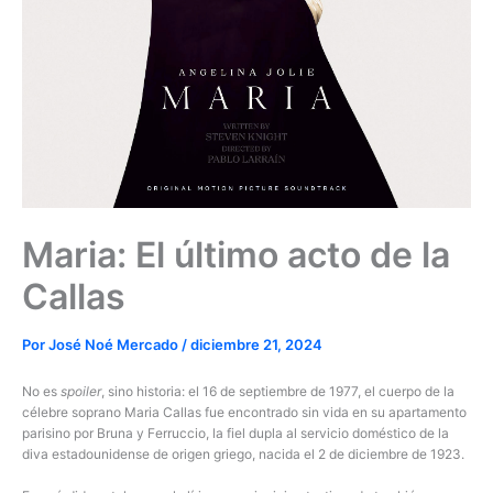
Maria: El último acto de la
Callas
Por
José Noé Mercado
/
diciembre 21, 2024
No es
spoiler
, sino historia: el 16 de septiembre de 1977, el cuerpo de la
célebre soprano Maria Callas fue encontrado sin vida en su apartamento
parisino por Bruna y Ferruccio, la fiel dupla al servicio doméstico de la
diva estadounidense de origen griego, nacida el 2 de diciembre de 1923.