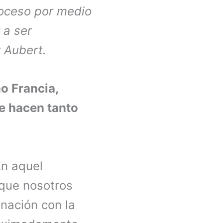
proceso por medio
 a ser
 Aubert.
o Francia,
e hacen tanto
En aquel
 que nosotros
inación con la