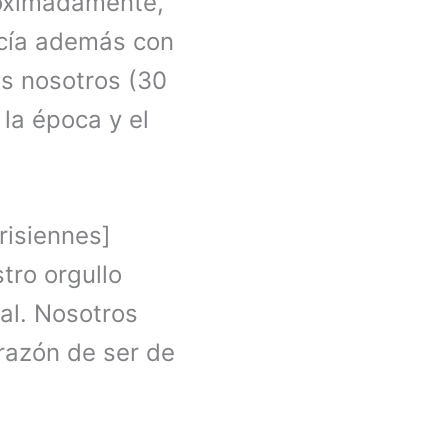
roximadamente,
acía además con
s nosotros (30
la época y el
risiennes]
tro orgullo
nal. Nosotros
 razón de ser de