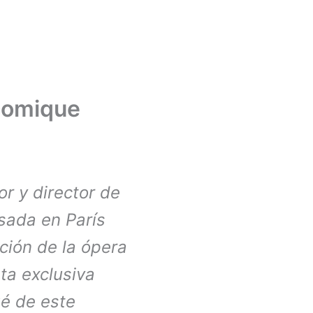
 comique
r y director de
sada en París
ción de la ópera
sta exclusiva
ué de este