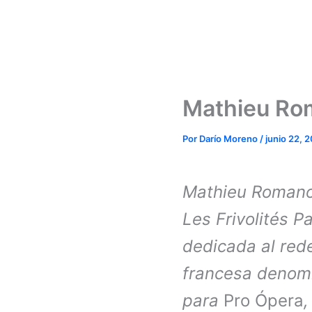
Mathieu Rom
Por
Darío Moreno
/
junio 22, 
Mathieu Romano,
Les Frivolités 
dedicada al red
francesa deno
para
Pro Ópera
,