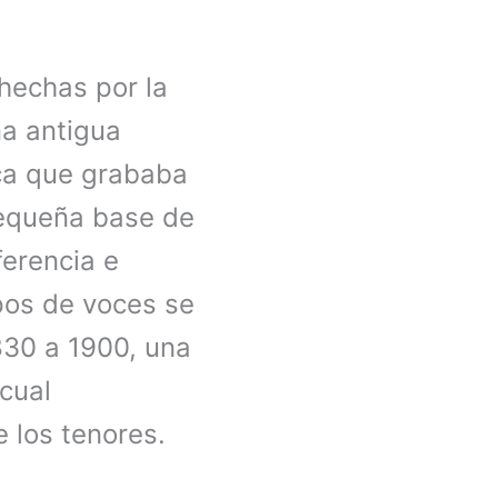
hechas por la
na antigua
ica que grababa
pequeña base de
ferencia e
pos de voces se
830 a 1900, una
 cual
 los tenores.