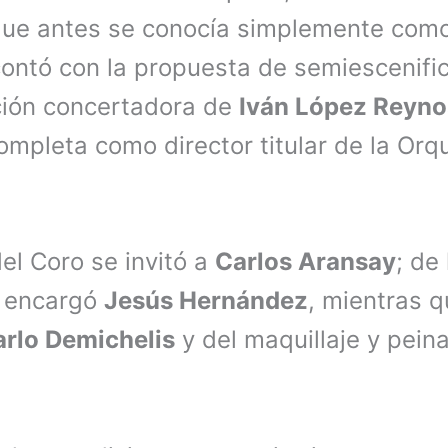
que antes se conocía simplemente como
contó con la propuesta de semiescenifi
ción concertadora de
Iván López Reyn
mpleta como director titular de la Orq
.
l Coro se invitó a
Carlos Aransay
; de
e encargó
Jesús Hernández
, mientras q
rlo Demichelis
y del maquillaje y pei