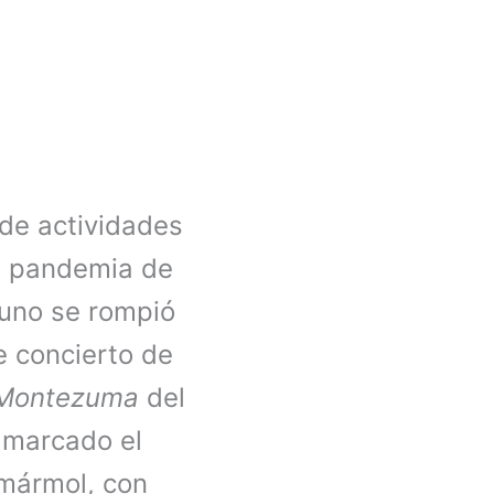
de actividades
la pandemia de
yuno se rompió
e concierto de
Montezuma
del
 marcado el
 mármol, con