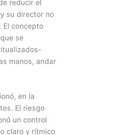
de reducir el
y su director no
e. El concepto
 que se
itualizados-
 las manos, andar
ionó, en la
tes. El riesgo
bonó un control
 claro y rítmico