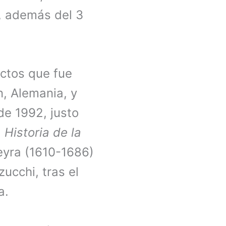
e, además del 3
actos que fue
n, Alemania, y
de 1992, justo
a
Historia de la
eyra (1610-1686)
zucchi, tras el
a.