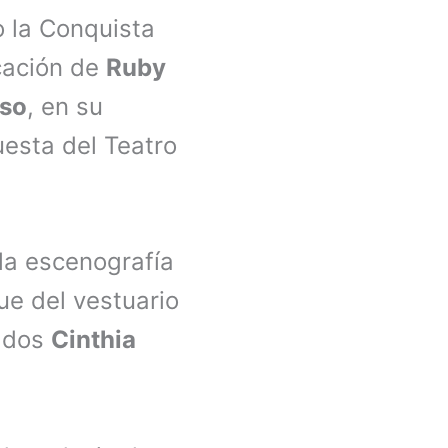
 la Conquista
cación de
Ruby
oso
, en su
uesta del Teatro
 la escenografía
ue del vestuario
nados
Cinthia