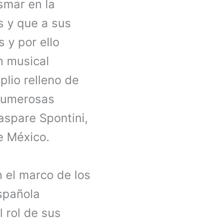
smar en la
s y que a sus
 y por ello
n musical
plio relleno de
 numerosas
aspare Spontini,
e México.
 el marco de los
española
l rol de sus