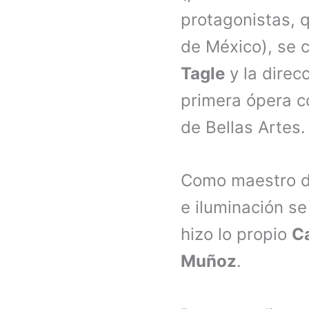
protagonistas, 
de México), se 
Tagle
y la direc
primera ópera co
de Bellas Artes
Como maestro de
e iluminación s
hizo lo propio
Ca
Muñoz
.