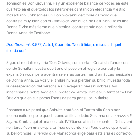
Johnson
es Don Giovanni. Hay un excelente balance de voces en este
cuarteto en el que todos los intérpretes cantan con elegancia y estilo
mozartiano. Johnson es un Don Giovanni de timbre carnoso que
contrasta muy bien con el Ottavio de voz dulce de Pati. Schultz es una
Donna Elvira más tierna que histérica, contrastando con la refinada
Donna Anna de Easthope.
Don Giovanni
, K.527, Acto I, Cuarteto. ‘Non ti fidar, o misera, di quel
ribaldo cor!’
Sigue el recitativo y aria ‘Don Ottavio, son morta… Or sai chi l’onore’ en
donde Schultz muestra que tiene el peso en el registro central y la
expansión vocal para adentrarse en las partes más dramáticas musicales
de Donna Anna. La voz y el timbre nunca pierden su brillo, muestra toda
la desesperación del personaje sin exageraciones ni sobresaltos
innecesarios, sobre todo en el recitativo. Amitai Pati es un fantástico Don
Ottavio que en sus pocas líneas destaca por su bello timbre.
Pasamos a un papel que Schultz cantó en el Teatro alla Scala con
mucho éxito y que le queda como anillo al dedo: Susanna en
Le nozze di
Figaro
. Canta aquí el aria del acto IV ‘Giunse alfin il momento… Deh, vieni
non tardar’ con una exquisita línea de canto y un
fiato
etéreo que resalta
su bello timbre. El
tempo
que Manacorda elige para esta aria es correcto.