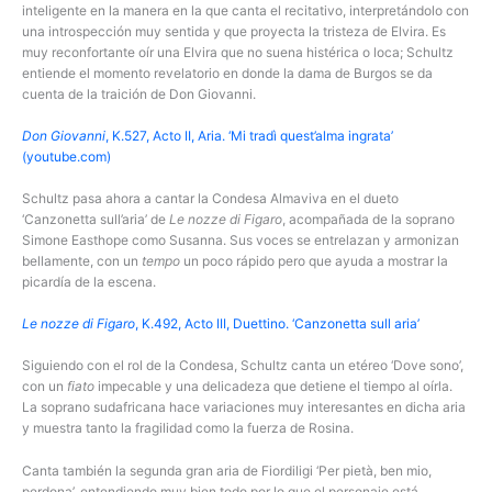
inteligente en la manera en la que canta el recitativo, interpretándolo con
una introspección muy sentida y que proyecta la tristeza de Elvira. Es
muy reconfortante oír una Elvira que no suena histérica o loca; Schultz
entiende el momento revelatorio en donde la dama de Burgos se da
cuenta de la traición de Don Giovanni.
Don Giovanni
, K.527, Acto II, Aria. ‘Mi tradì quest’alma ingrata’
(youtube.com)
Schultz pasa ahora a cantar la Condesa Almaviva en el dueto
‘Canzonetta sull’aria’ de
Le nozze di Figaro
, acompañada de la soprano
Simone Easthope como Susanna. Sus voces se entrelazan y armonizan
bellamente, con un
tempo
un poco rápido pero que ayuda a mostrar la
picardía de la escena.
Le nozze di Figaro
, K.492, Acto III, Duettino. ‘Canzonetta sull aria’
Siguiendo con el rol de la Condesa, Schultz canta un etéreo ‘Dove sono’,
con un
fiato
impecable y una delicadeza que detiene el tiempo al oírla.
La soprano sudafricana hace variaciones muy interesantes en dicha aria
y muestra tanto la fragilidad como la fuerza de Rosina.
Canta también la segunda gran aria de Fiordiligi ‘Per pietà, ben mio,
perdona’, entendiendo muy bien todo por lo que el personaje está