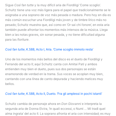
Sigue
Così fan tutte
y la muy difícil aria de Fiordiligi ‘Come scoglio’.
Schultz tiene una voz más ligera para el papel que tradicionalmente se le
asignaba a una soprano de voz más pesada o madura. Pero hoy en día es
más común escuchar una Fiordiligi más joven y de timbre lírico más no
pesado; Schultz muestra que, así como en ‘Or sai chi l’onore’, en esta aria
también puede afrontar los momentos más intensos de la música. Llega
bien a las notas graves, sin sonar pesada, y no tiene dificultad alguna
para las
fioriture
.
Così fan tutte
, K.588, Acto I, Aria. ‘Come scoglio immoto resta’
Uno de los momentos más bellos del disco es el dueto de Fiordiligi y
Ferrando del acto II; aquí Schultz canta con Amitai Pati y ambos
entienden muy bien el dueto, pues sus dos personajes se están
enamorando de verdad en la trama. Sus voces se acoplan muy bien,
cantando con una línea de canto depurada y haciendo matices muy
bellos.
Così fan tutte
, K.588, Acto II, Dueto. ‘Fra gli amplessi in pochi istanti’
Schultz cambia de personaje ahora en
Don Giovanni
e interpreta la
segunda aria de Donna Elvira, ‘In quali eccessi, o Numi … Mi tradì quel
alma ingrata’ del acto II. La soprano afronta el aria con intensidad; es muy