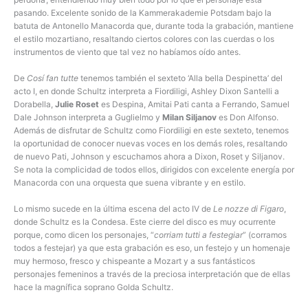
pasando. Excelente sonido de la Kammerakademie Potsdam bajo la
batuta de Antonello Manacorda que, durante toda la grabación, mantiene
el estilo mozartiano, resaltando ciertos colores con las cuerdas o los
instrumentos de viento que tal vez no habíamos oído antes.
De
Cosí fan tutte
tenemos también el sexteto ‘Alla bella Despinetta’ del
acto I, en donde Schultz interpreta a Fiordiligi, Ashley Dixon Santelli a
Dorabella,
Julie Roset
es Despina, Amitai Pati canta a Ferrando, Samuel
Dale Johnson interpreta a Guglielmo y
Milan Siljanov
es Don Alfonso.
Además de disfrutar de Schultz como Fiordiligi en este sexteto, tenemos
la oportunidad de conocer nuevas voces en los demás roles, resaltando
de nuevo Pati, Johnson y escuchamos ahora a Dixon, Roset y Siljanov.
Se nota la complicidad de todos ellos, dirigidos con excelente energía por
Manacorda con una orquesta que suena vibrante y en estilo.
Lo mismo sucede en la última escena del acto IV de
Le nozze di Figaro
,
donde Schultz es la Condesa. Este cierre del disco es muy ocurrente
porque, como dicen los personajes, “
corriam tutti a festegiar
” (corramos
todos a festejar) ya que esta grabación es eso, un festejo y un homenaje
muy hermoso, fresco y chispeante a Mozart y a sus fantásticos
personajes femeninos a través de la preciosa interpretación que de ellas
hace la magnífica soprano Golda Schultz.