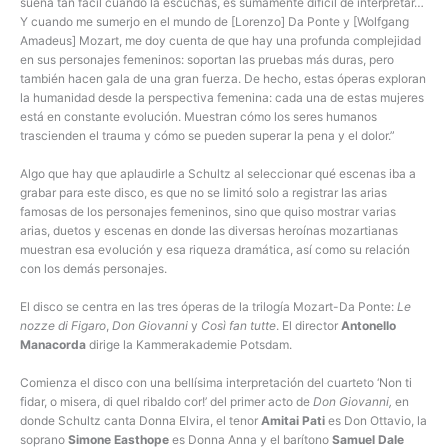
suena tan fácil cuando la escuchas, es sumamente difícil de interpretar…
Y cuando me sumerjo en el mundo de [Lorenzo] Da Ponte y [Wolfgang
Amadeus] Mozart, me doy cuenta de que hay una profunda complejidad
en sus personajes femeninos: soportan las pruebas más duras, pero
también hacen gala de una gran fuerza. De hecho, estas óperas exploran
la humanidad desde la perspectiva femenina: cada una de estas mujeres
está en constante evolución. Muestran cómo los seres humanos
trascienden el trauma y cómo se pueden superar la pena y el dolor.”
Algo que hay que aplaudirle a Schultz al seleccionar qué escenas iba a
grabar para este disco, es que no se limitó solo a registrar las arias
famosas de los personajes femeninos, sino que quiso mostrar varias
arias, duetos y escenas en donde las diversas heroínas mozartianas
muestran esa evolución y esa riqueza dramática, así como su relación
con los demás personajes.
El disco se centra en las tres óperas de la trilogía Mozart-Da Ponte:
Le
nozze di Figaro
,
Don Giovanni
y
Così fan tutte
. El director
Antonello
Manacorda
dirige la Kammerakademie Potsdam.
Comienza el disco con una bellísima interpretación del cuarteto ‘Non ti
fidar, o misera, di quel ribaldo cor!’ del primer acto de
Don Giovanni,
en
donde Schultz canta Donna Elvira, el tenor
Amitai Pati
es Don Ottavio, la
soprano
Simone Easthope
es Donna Anna y el barítono
Samuel Dale