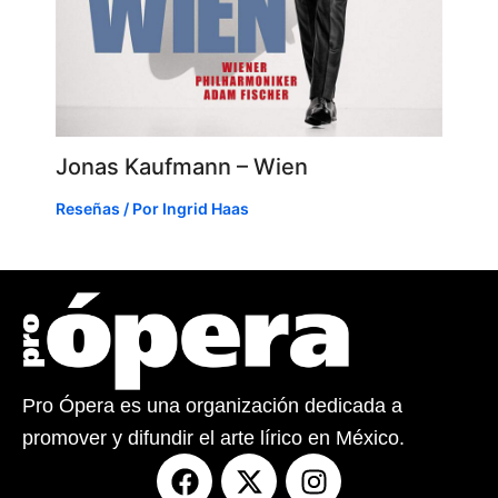
Jonas Kaufmann – Wien
Reseñas
/ Por
Ingrid Haas
Pro Ópera es una organización dedicada a
promover y difundir el arte lírico en México.
F
X
I
a
-
n