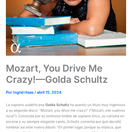
Mozart, You Drive Me
Crazy!—Golda Schultz
Por
Ingrid Haas
/
abril 15, 2024
La soprano sudafricana
Golda Schultz
ha puesto un título muy ingenioso
a su segundo disco: “Mozart, you drive me crazy!” (“Mozart, ¡me vuelves
loca!”). Conocida por su luminoso timbre de soprano lírico, su carisma en
escena y su siempre elegante canto, Schultz comenta por qué decidió
nombrar así este nuevo álbum: “En primer lugar, porque su música, que