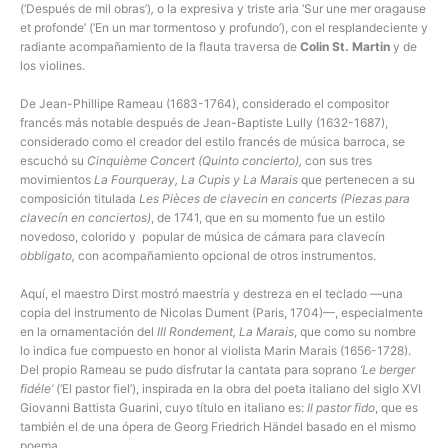
(‘Después de mil obras’)
,
o la expresiva y triste aria ‘Sur une mer oragause
et profonde’ (‘En un mar tormentoso y profundo’), con el resplandeciente y
radiante acompañamiento de la flauta traversa de
Colin St. Martin
y de
los violines.
De Jean-Phillipe Rameau (1683-1764), considerado el compositor
francés más notable después de Jean-Baptiste Lully (1632-1687),
considerado como el creador del estilo francés de música barroca, se
escuchó su
Cinquième Concert (Quinto concierto),
con sus tres
movimientos
La Fourqueray, La Cupis y La Marais
que pertenecen a su
composición titulada
Les Pièces de clavecin en concerts (Piezas para
clavecín en conciertos)
, de 1741, que en su momento fue un estilo
novedoso, colorido y popular de música de cámara para clavecín
obbligato,
con acompañamiento opcional de otros instrumentos.
Aquí, el maestro Dirst mostró maestría y destreza en el teclado —una
copia del instrumento de Nicolas Dument (Paris, 1704)—, especialmente
en la ornamentación del
III Rondement, La Marais
, que como su nombre
lo indica fue compuesto en honor al violista Marin Marais (1656-1728).
Del propio Rameau se pudo disfrutar la cantata para soprano
‘Le berger
fidéle’
(‘El pastor fiel’), inspirada en la obra del poeta italiano del siglo XVI
Giovanni Battista Guarini, cuyo título en italiano es:
Il pastor fido
, que es
también el de una ópera de Georg Friedrich Händel basado en el mismo
poema.