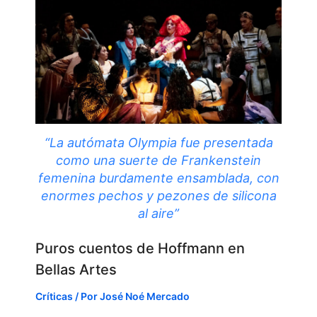
“La autómata Olympia fue presentada
como una suerte de Frankenstein
femenina burdamente ensamblada, con
enormes pechos y pezones de silicona
al aire”
Puros cuentos de Hoffmann en
Bellas Artes
Críticas
/ Por
José Noé Mercado