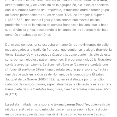
director artístico, y clavecinista de la agrupación, dio inicio el concierto
con la suntuosa
Sonade de L’Imperiale
, la troisième ordre o tercer grupo
de piezas pertenecientes a
Les Nations
(1726) de François Couperin
(1668-1733), una sonata ligera y apasionante que mezcla estilos
predominantes de la música de cámara francesa e italiana, que la hace
sutil, dinámica y rica, destacando la brillantez de las cuerdas y del bajo
continúo encabezado por Dirst.
Del mismo compositor se escucharon también los movimientos de baile
más apegados a la tradición francesa, que contienen la alegre
Bourrée
, la
tierna
Sarabande
y la sosegada
Chaconne,
como punto más alto de esta
suite, por su melodioso patrón armónico
.
El programa incluyó la
Troisième
cantate avec symphonie: Le Sommeil d’Ulysse (La tercera cantata con
sinfonía: El sueño de Ulises)
, una cantata secular para soprano, flauta y
cuerdas basada en la
Odisea
de Homero, de la compositora Élisabeth
Jacquet de La Guerre (1665-1729), quien se distingue por un amplio
catálogo de composiciones, especialmente para clavecín, y esta cantata
forma parte de sus
Cantates françoises, livre II
(
Cantatas francesas, libro
II
) (1711).
La solista invitada fue la soprano texana
Lauren Snouffer
, quien exhibió
nitidez y agilidad en su canto, claridad en su expresión y buena dicción
en los pasajes y recitativos más dinámicos como: ‘Apres mile travaux’