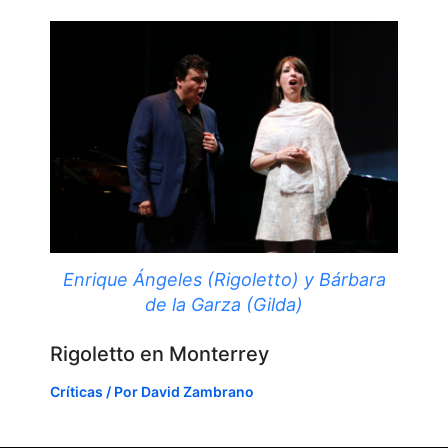
Enrique Ángeles (Rigoletto) y Bárbara
de la Garza (Gilda)
Rigoletto en Monterrey
Críticas
/ Por
David Zambrano