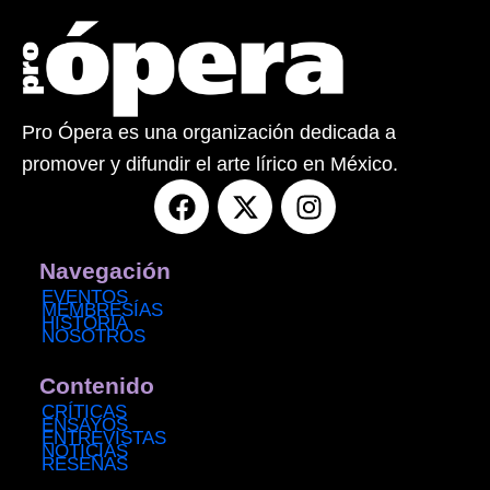
Pro Ópera es una organización dedicada a
promover y difundir el arte lírico en México.
F
X
I
a
-
n
c
t
s
e
w
t
Navegación
b
i
a
EVENTOS
MEMBRESÍAS
o
t
g
HISTORIA
NOSOTROS
o
t
r
k
e
a
Contenido
r
m
CRÍTICAS
ENSAYOS
ENTREVISTAS
NOTICIAS
RESEÑAS