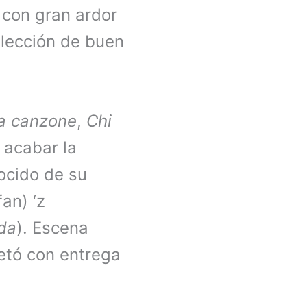
 con gran ardor
 lección de buen
a canzone
,
Chi
 acabar la
ocido de su
an) ‘z
da
). Escena
retó con entrega