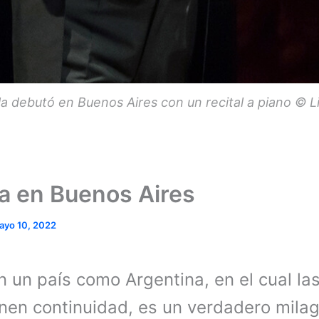
la debutó en Buenos Aires con un recital a piano © Li
ła en Buenos Aires
ayo 10, 2022
En un país como Argentina, en el cual las
enen continuidad, es un verdadero milag