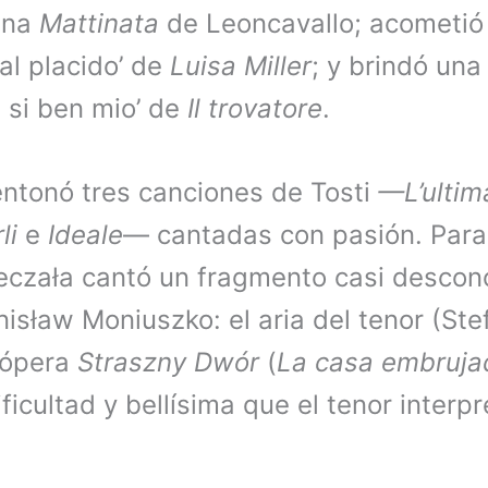
ana
Mattinata
de Leoncavallo; acometió
al placido’ de
Luisa Miller
; y brindó una
, si ben mio’ de
Il trovatore
.
entonó tres canciones de Tosti
—L’ultim
rli
e
Ideale
— cantadas con pasión. Para
eczała cantó un fragmento casi descon
isław Moniuszko: el aria del tenor (Stef
 ópera
Straszny Dwór
(
La casa embruja
ificultad y bellísima que el tenor interp