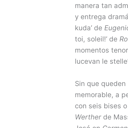
manera tan admir
y entrega dramát
kuda’ de
Eugeni
toi, soleil!’ de
Ro
momentos tenor
lucevan le stelle’
Sin que queden d
memorable, a pe
con seis bises o
Werther
de Masse