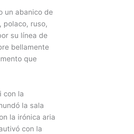
do un abanico de
, polaco, ruso,
or su línea de
bre bellamente
momento que
 con la
nundó la sala
n la irónica aria
cautivó con la