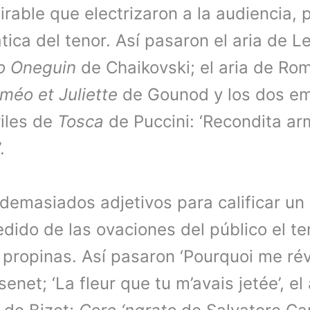
able que electrizaron a la audiencia, p
ica del tenor. Así pasaron el aria de L
o Oneguin
de Chaikovski; el aria de Ro
méo et Juliette
de Gounod y los dos e
iles de
Tosca
de Puccini: ‘Recondita arm
.
emasiados adjetivos para calificar un 
dido de las ovaciones del público el te
 propinas. Así pasaron ‘Pourquoi me réve
net; ‘La fleur que tu m’avais jetée’, el