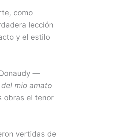
rte, como
rdadera lección
to y el estilo
o Donaudy —
 del mio amato
 obras el tenor
eron vertidas de