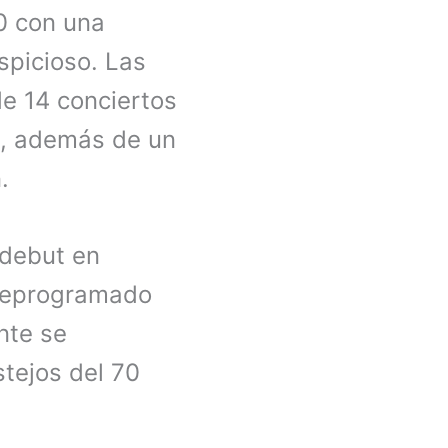
0 con una
spicioso. Las
de 14 conciertos
a, además de un
.
 debut en
reprogramado
nte se
stejos del 70