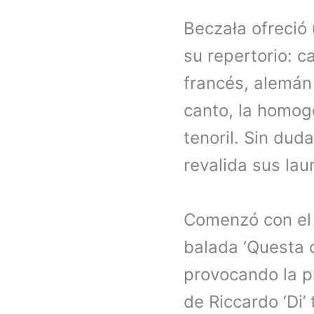
Beczała ofreció 
su repertorio: c
francés, alemán 
canto, la homog
tenoril. Sin du
revalida sus lau
Comenzó con el
balada ‘Questa o
provocando la pr
de Riccardo ‘Di’