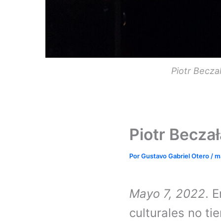
Piotr Becza
Piotr Becza
Por
Gustavo Gabriel Otero
/
m
Mayo 7, 2022
. 
culturales no ti