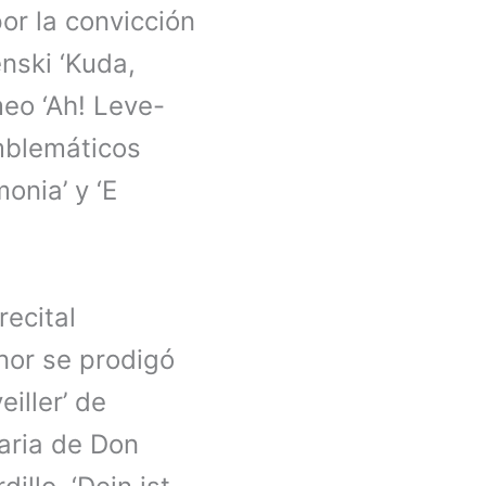
or la convicción
enski ‘Kuda,
meo ‘Ah! Leve-
mblemáticos
onia’ y ‘E
recital
nor se prodigó
iller’ de
 aria de Don