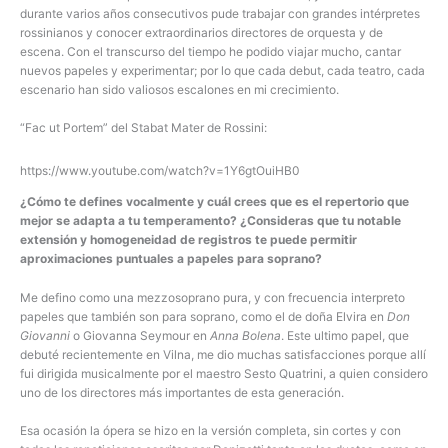
durante varios años consecutivos pude trabajar con grandes intérpretes
rossinianos y conocer extraordinarios directores de orquesta y de
escena. Con el transcurso del tiempo he podido viajar mucho, cantar
nuevos papeles y experimentar; por lo que cada debut, cada teatro, cada
escenario han sido valiosos escalones en mi crecimiento.
“Fac ut Portem” del Stabat Mater de Rossini:
https://www.youtube.com/watch?v=1Y6gtOuiHB0
¿Cómo te defines vocalmente y cuál crees que es el repertorio que
mejor se adapta a tu temperamento? ¿Consideras que tu notable
extensión y homogeneidad de registros te puede permitir
aproximaciones puntuales a papeles para soprano?
Me defino como una mezzosoprano pura, y con frecuencia interpreto
papeles que también son para soprano, como el de doña Elvira en
Don
Giovanni
o Giovanna Seymour en
Anna Bolena
. Este ultimo papel, que
debuté recientemente en Vilna, me dio muchas satisfacciones porque allí
fui dirigida musicalmente por el maestro Sesto Quatrini, a quien considero
uno de los directores más importantes de esta generación.
Esa ocasión la ópera se hizo en la versión completa, sin cortes y con