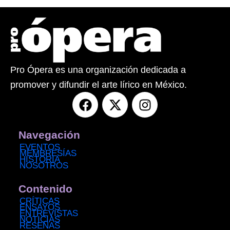
Pro Ópera es una organización dedicada a
promover y difundir el arte lírico en México.
F
X
I
a
-
n
c
t
s
e
w
t
Navegación
b
i
a
EVENTOS
MEMBRESÍAS
o
t
g
HISTORIA
NOSOTROS
o
t
r
k
e
a
Contenido
r
m
CRÍTICAS
ENSAYOS
ENTREVISTAS
NOTICIAS
RESEÑAS