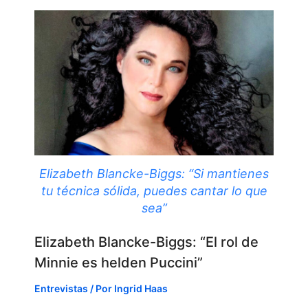
Elizabeth Blancke-Biggs: “Si mantienes
tu técnica sólida, puedes cantar lo que
sea”
Elizabeth Blancke-Biggs: “El rol de
Minnie es helden Puccini”
Entrevistas
/ Por
Ingrid Haas