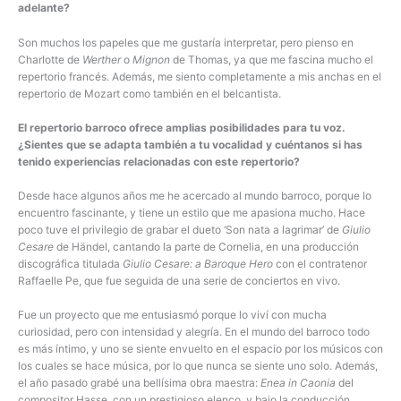
adelante?
Son muchos los papeles que me gustaría interpretar, pero pienso en
Charlotte de
Werther
o
Mignon
de Thomas, ya que me fascina mucho el
repertorio francés. Además, me siento completamente a mis anchas en el
repertorio de Mozart como también en el belcantista.
El repertorio barroco ofrece amplias posibilidades para tu voz.
¿Sientes que se adapta también a tu vocalidad y cuéntanos si has
tenido experiencias relacionadas con este repertorio?
Desde hace algunos años me he acercado al mundo barroco, porque lo
encuentro fascinante, y tiene un estilo que me apasiona mucho. Hace
poco tuve el privilegio de grabar el dueto ‘Son nata a lagrimar’ de
Giulio
Cesare
de Händel, cantando la parte de Cornelia, en una producción
discográfica titulada
Giulio Cesare: a Baroque Hero
con el contratenor
Raffaelle Pe, que fue seguida de una serie de conciertos en vivo.
Fue un proyecto que me entusiasmó porque lo viví con mucha
curiosidad, pero con intensidad y alegría. En el mundo del barroco todo
es más íntimo, y uno se siente envuelto en el espacio por los músicos con
los cuales se hace música, por lo que nunca se siente uno solo. Además,
el año pasado grabé una bellísima obra maestra:
Enea in Caonia
del
compositor Hasse, con un prestigioso elenco, y bajo la conducción