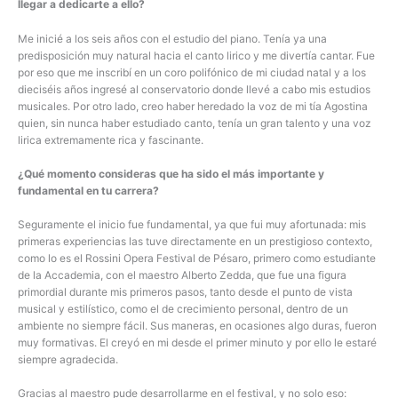
llegar a dedicarte a ello?
Me inicié a los seis años con el estudio del piano. Tenía ya una
predisposición muy natural hacia el canto lirico y me divertía cantar. Fue
por eso que me inscribí en un coro polifónico de mi ciudad natal y a los
dieciséis años ingresé al conservatorio donde llevé a cabo mis estudios
musicales. Por otro lado, creo haber heredado la voz de mi tía Agostina
quien, sin nunca haber estudiado canto, tenía un gran talento y una voz
lirica extremamente rica y fascinante.
¿Qué momento consideras que ha sido el más importante y
fundamental en tu carrera?
Seguramente el inicio fue fundamental, ya que fui muy afortunada: mis
primeras experiencias las tuve directamente en un prestigioso contexto,
como lo es el Rossini Opera Festival de Pésaro, primero como estudiante
de la Accademia, con el maestro Alberto Zedda, que fue una figura
primordial durante mis primeros pasos, tanto desde el punto de vista
musical y estilístico, como el de crecimiento personal, dentro de un
ambiente no siempre fácil. Sus maneras, en ocasiones algo duras, fueron
muy formativas. El creyó en mi desde el primer minuto y por ello le estaré
siempre agradecida.
Gracias al maestro pude desarrollarme en el festival, y no solo eso: