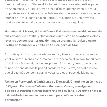
musical del maestro Stefano Montanari. En esa obra interpreté el papel
de Andromaca, y aunque fueron cinco días de intenso trabajo, con un
grupo de extraordinarios artistas totalmente inmersos en la música, en el
interior de la Villa Tortolonia en Roma. El resultado fue una hermosa
producción discográfica de la cual me siento muy orgullosa.
Hablabas de Mozart, del cual Donna Elvira se ha convertido en uno de
tus caballos de batalla. ¿Consideras que tu voz se adaptaría a otros
roles de ese compositor que demandan una amplia tesitura como
Elettra en
Idomeneo
o Vitellia en
La clemenza di Tito
?
Sin duda que mi voz podría adaptarse muy bien a un papel como el de
Vitellia, pero al menos por el momento mi deseo es el de debutar primero
el de Sesto. Por otro lado, con respecto a
Idomeneo
, debo admitir que
nunca he considerado la posibilidad de cantar Elettra, pero ahora veo
que el que más congenia con mi vocalidad es el papel de Idamante.
Arturo en
Rosmonda d’Inghilterra
de Donizetti, Cherubino en
Le nozze
di Figaro
o Romeo en
Giulietta e Romeo
de Vaccai, son algunos
papeles
in travesti
que has interpretado con éxito. ¿De dónde nace la
naturalidad que demuestras cuando personificas a estos
personajes?