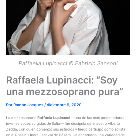
Raffaella Lupinacci © Fabrizio Sansoni
Raffaela Lupinacci: “Soy
una mezzosoprano pura”
Por
Ramón Jacques
/
diciembre 9, 2020
La mezzosoprano
Raffaela Lupinacci
—una de las más prometedoras
jóvenes voces surgidas de Italia— fue discípula del maestro Alberto
Zedda, con quien comenzó sus estudios y luego participó como solista
en el Rossini Opera Festival de Pésaro. Ha encarnado una variedad de