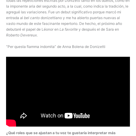
todas las repeticiones escritas por Donizetti tanto en los duetos, como en
la imponente aria del segundo acto, a la cual, como indica la tradición, le
agregué las variaciones. Fue un debut significativo porque marcó mi
entrada al
bel canto
donizettiano y me ha abierto puertas nuevas al
vasto mundo de este fascinante repertorio. De hecho, el próximo año
debutaré el papel de Léonor en
La favorite
y después el de Sara en
Roberto Devereux
.
“Per questa fiamma indomita” de Anna Bolena de Donizetti
¿Qué roles que se ajustan a tu voz te gustaría interpretar más