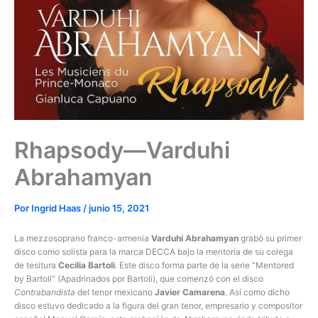
Rhapsody—Varduhi
Abrahamyan
Por
Ingrid Haas
/
junio 15, 2021
La mezzosoprano franco-armenia
Varduhi Abrahamyan
grabó su primer
disco como solista para la marca DECCA bajo la mentoría de su colega
de tesitura
Cecilia Bartoli
. Este disco forma parte de la serie “Mentored
by Bartoli” (Apadrinados por Bartoli), que comenzó con el disco
Contrabandista
del tenor mexicano
Javier Camarena
. Así como dicho
disco estuvo dedicado a la figura del gran tenor, empresario y compositor