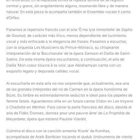
central y grave, sin engolamiento alguno, resonando libre y de manera
natural. En esta pieza la acompaña también el Ensemble vocale Il canto
d’Orfeo.
Pasamos al repertorio francés con el aria ‘Ô ma lyre immortelle’ de
Sapho
de Gounod, de carácter más lírico, menos dependiente del lucimiento
vocal y más enfocada a la elegancia del fraseo. Pasamos a escuchar,
con la orquesta Les Musiciens du Prince–Mónaco, su chispeante
interpretación de la ‘Bacchanale’ de la ópera
Samson et Dalila
de Saint-
Saëns. De esta misma ópera escuchamos, a continuación, el aria de
Dalila ‘Mon coeur s’ouvre à ta voix’, que Abrahamyan canta con un
exquisito
legato
y depurada calidez vocal.
Al escucharla en esta aria no nos sorprende que, actualmente, sea una
de las grandes intérpretes del rol de Carmen en la ópera homónima de
Bizet. Su timbre es extremadamente seductor e ideal para los papeles de
femme fatale
. Aguardamos oírla en un futuro cantar Didon en
Les troyens
o Charlotte en
Werther
. Para cerrar la parte francesa del disco, aborda el
aria de Fidès ‘Donnez, donnez pour une pauvre âme’ de
Le Prophète
de
Meyerbeer, ópera que estrenó Pauline Viardot.
Culmina el disco con la canción armenia ‘Krunk’ de Komitas,
acompañada de Araik Bartikian tocando el duduk (instrumento de viento