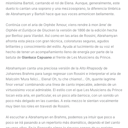
mismísima Bartoli, cantando el rol de Elena. Aunque, generalmente, este
dueto lo cantan una soprano y una mezzosoprano, la diferencia tímbrica
de Abrahamyan y Bartoli hace que sus voces armonicen bellamente.
Continúa con el aria de Orphée ‘Amour, viens rendre à mon âme’ de
Orphée et Euridyce
de Glucken la versión de 1866 de la edición hecha
por Berlioz para Viardot. Así como en las arias de Rossini, Abrahamyan
afronta esta pieza con gran técnica, coloraturas seguras, agudos
brillantes y conocimiento del estilo. Ayuda al lucimiento de su voz el
hecho de tener un acompañamiento lleno de energía por parte de la
batuta de
Gianluca Capuano
al frente de Les Musiciens du Prince.
Abrahamyan canta una preciosa versión de la
Alto Rhapsody
de
Johannes Brahms para luego regresar con Rossini e interpretar el aria de
Malcolm ‘Mura felici… Elena! Oh, tu che chiamo!… Oh, quante lagrime
finor versai’ combinando una línea de canto impecable, además de un
virtuosisimo vocal admirable. El estilo con el que Les Musiciens du Prince
tocan esta aria, en particular, es un poco
alla barroca
, con un sonido un
poco más delgado en las cuerdas. A esta mezzo le sientan vocalmente
muy bien los roles en travesti de Rossini.
Al escuchar a Abrahamyan en Brahms, podemos ya intuir que poco a
poco se irá pasando a un repertorio más dramático, dejando el
bel canto
en unos años. En la
Rapsodia
oímos la riqueza sonora de su registro