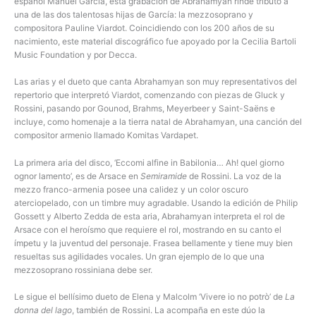
español Manuel García, esta grabación de Abrahamyan rinde tributo a
una de las dos talentosas hijas de García: la mezzosoprano y
compositora Pauline Viardot. Coincidiendo con los 200 años de su
nacimiento, este material discográfico fue apoyado por la Cecilia Bartoli
Music Foundation y por Decca.
Las arias y el dueto que canta Abrahamyan son muy representativos del
repertorio que interpretó Viardot, comenzando con piezas de Gluck y
Rossini, pasando por Gounod, Brahms, Meyerbeer y Saint-Saëns e
incluye, como homenaje a la tierra natal de Abrahamyan, una canción del
compositor armenio llamado Komitas Vardapet.
La primera aria del disco, ‘Eccomi alfine in Babilonia… Ah! quel giorno
ognor lamento’, es de Arsace en
Semiramide
de Rossini. La voz de la
mezzo franco-armenia posee una calidez y un color oscuro
aterciopelado, con un timbre muy agradable. Usando la edición de Philip
Gossett y Alberto Zedda de esta aria, Abrahamyan interpreta el rol de
Arsace con el heroísmo que requiere el rol, mostrando en su canto el
ímpetu y la juventud del personaje. Frasea bellamente y tiene muy bien
resueltas sus agilidades vocales. Un gran ejemplo de lo que una
mezzosoprano rossiniana debe ser.
Le sigue el bellísimo dueto de Elena y Malcolm ‘Vivere io no potrò’ de
La
donna del lago
, también de Rossini. La acompaña en este dúo la