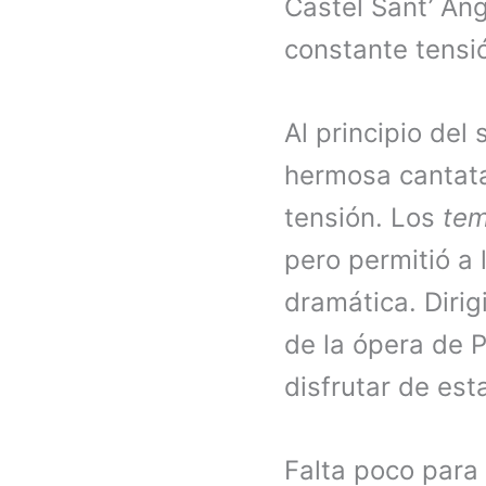
Castel Sant’ An
constante tensi
Al principio del
hermosa cantata
tensión. Los
tem
pero permitió a 
dramática. Diri
de la ópera de P
disfrutar de est
Falta poco para