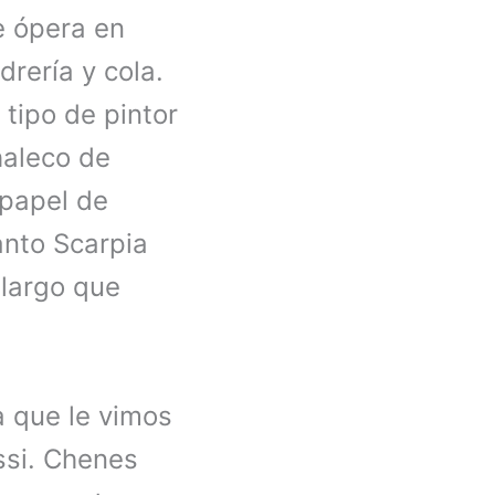
e ópera en
drería y cola.
l tipo de pintor
haleco de
 papel de
Tanto Scarpia
largo que
a que le vimos
ssi. Chenes