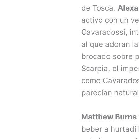
de Tosca,
Alexa
activo con un ve
Cavaradossi, in
al que adoran l
brocado sobre p
Scarpia, el impe
como Cavaradoss
parecían natura
Matthew Burns
beber a hurtadi