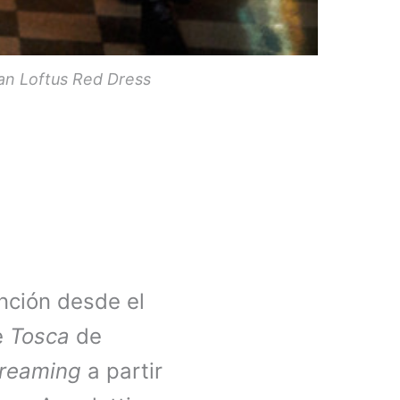
an Loftus Red Dress
nción desde el
e
Tosca
de
treaming
a partir