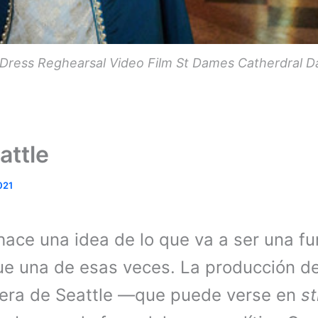
ress Reghearsal Video Film St Dames Catherdral D
attle
021
hace una idea de lo que va a ser una fu
 fue una de esas veces. La producción d
pera de Seattle —que puede verse en
s