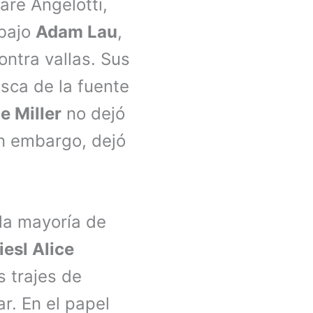
are Angelotti,
 bajo
Adam Lau
,
ontra vallas. Sus
esca de la fuente
e Miller
no dejó
in embargo, dejó
 la mayoría de
iesl Alice
s trajes de
r. En el papel