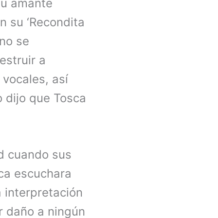
 su amante
En su ‘Recondita
 no se
estruir a
vocales, así
 dijo que Tosca
ad cuando sus
sca escuchara
 interpretación
er daño a ningún