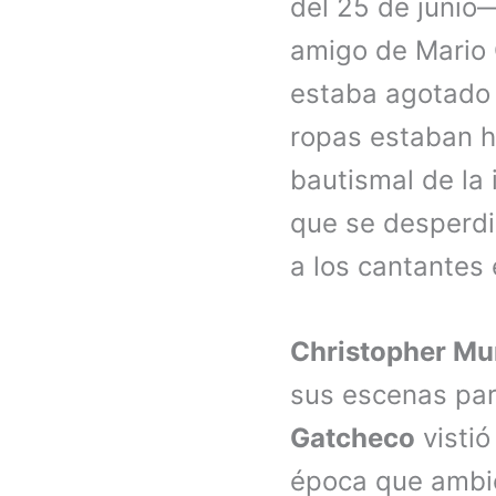
del 25 de junio—
amigo de Mario 
estaba agotado d
ropas estaban he
bautismal de la 
que se desperdi
a los cantantes 
Christopher M
sus escenas par
Gatcheco
vistió
época que ambie