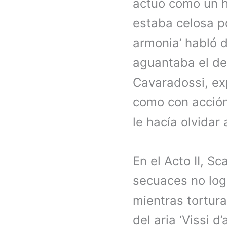
actuó como un h
estaba celosa po
armonia’ habló d
aguantaba el de
Cavaradossi, ex
como con acción
le hacía olvidar 
En el Acto II, 
secuaces no log
mientras tortur
del aria ‘Vissi 