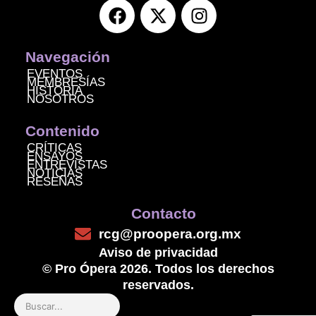
F
X
I
a
-
n
c
t
s
e
w
t
Navegación
b
i
a
EVENTOS
MEMBRESÍAS
o
t
g
HISTORIA
NOSOTROS
o
t
r
k
e
a
Contenido
r
m
CRÍTICAS
ENSAYOS
ENTREVISTAS
NOTICIAS
RESEÑAS
Contacto
rcg@proopera.org.mx
Aviso de privacidad
© Pro Ópera 2026. Todos los derechos
reservados.