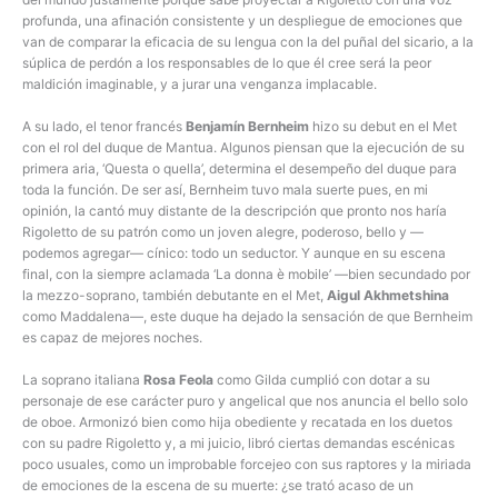
profunda, una afinación consistente y un despliegue de emociones que
van de comparar la eficacia de su lengua con la del puñal del sicario, a la
súplica de perdón a los responsables de lo que él cree será la peor
maldición imaginable, y a jurar una venganza implacable.
A su lado, el tenor francés
Benjamín Bernheim
hizo su debut en el Met
con el rol del duque de Mantua. Algunos piensan que la ejecución de su
primera aria, ‘Questa o quella’, determina el desempeño del duque para
toda la función. De ser así, Bernheim tuvo mala suerte pues, en mi
opinión, la cantó muy distante de la descripción que pronto nos haría
Rigoletto de su patrón como un joven alegre, poderoso, bello y —
podemos agregar— cínico: todo un seductor. Y aunque en su escena
final, con la siempre aclamada ‘La donna è mobile’ —bien secundado por
la mezzo-soprano, también debutante en el Met,
Aigul Akhmetshina
como Maddalena—, este duque ha dejado la sensación de que Bernheim
es capaz de mejores noches.
La soprano italiana
Rosa Feola
como Gilda cumplió con dotar a su
personaje de ese carácter puro y angelical que nos anuncia el bello solo
de oboe. Armonizó bien como hija obediente y recatada en los duetos
con su padre Rigoletto y, a mi juicio, libró ciertas demandas escénicas
poco usuales, como un improbable forcejeo con sus raptores y la miriada
de emociones de la escena de su muerte: ¿se trató acaso de un