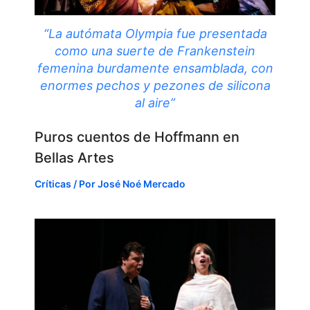
“La autómata Olympia fue presentada
como una suerte de Frankenstein
femenina burdamente ensamblada, con
enormes pechos y pezones de silicona
al aire”
Puros cuentos de Hoffmann en
Bellas Artes
Críticas
/ Por
José Noé Mercado