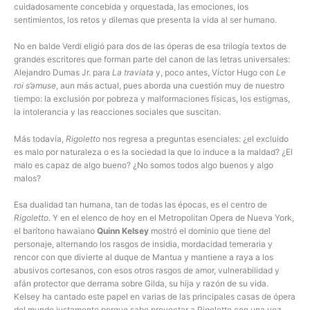
cuidadosamente concebida y orquestada, las emociones, los
sentimientos, los retos y dilemas que presenta la vida al ser humano.
No en balde Verdi eligió para dos de las óperas de esa trilogía textos de
grandes escritores que forman parte del canon de las letras universales:
Alejandro Dumas Jr. para
La traviata
y, poco antes, Víctor Hugo con
Le
roi s’amuse
, aun más actual, pues aborda una cuestión muy de nuestro
tiempo: la exclusión por pobreza y malformaciones físicas, los estigmas,
la intolerancia y las reacciones sociales que suscitan.
Más todavía,
Rigoletto
nos regresa a preguntas esenciales: ¿el excluido
es malo por naturaleza o es la sociedad la que lo induce a la maldad? ¿El
malo es capaz de algo bueno? ¿No somos todos algo buenos y algo
malos?
Esa dualidad tan humana, tan de todas las épocas, es el centro de
Rigoletto
. Y en el elenco de hoy en el Metropolitan Opera de Nueva York,
el barítono hawaiano
Quinn Kelsey
mostró el dominio que tiene del
personaje, alternando los rasgos de insidia, mordacidad temeraria y
rencor con que divierte al duque de Mantua y mantiene a raya a los
abusivos cortesanos, con esos otros rasgos de amor, vulnerabilidad y
afán protector que derrama sobre Gilda, su hija y razón de su vida.
Kelsey ha cantado este papel en varias de las principales casas de ópera
del mundo justamente porque sabe proyectar a Rigoletto con una voz