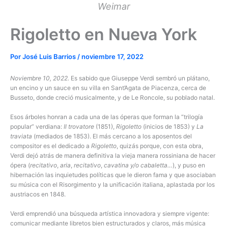
Weimar
Rigoletto en Nueva York
Por
José Luis Barrios
/
noviembre 17, 2022
Noviembre 10, 2022.
Es sabido que Giuseppe Verdi sembró un plátano,
un encino y un sauce en su villa en Sant’Agata de Piacenza, cerca de
Busseto, donde creció musicalmente, y de Le Roncole, su poblado natal.
Esos árboles honran a cada una de las óperas que forman la “trilogía
popular” verdiana:
Il trovatore
(1851),
Rigoletto
(inicios de 1853) y
La
traviata
(mediados de 1853). El más cercano a los aposentos del
compositor es el dedicado a
Rigoletto
, quizás porque, con esta obra,
Verdi dejó atrás de manera definitiva la vieja manera rossiniana de hacer
ópera (
recitativo
,
aria
,
recitativo
,
cavatina y/o cabaletta…
), y puso en
hibernación las inquietudes políticas que le dieron fama y que asociaban
su música con el Risorgimento y la unificación italiana, aplastada por los
austriacos en 1848.
Verdi emprendió una búsqueda artística innovadora y siempre vigente:
comunicar mediante libretos bien estructurados y claros, más música