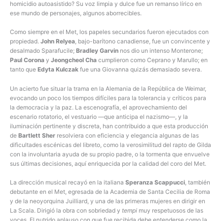
homicidio autoasistido? Su voz limpia y dulce fue un remanso lírico en
ese mundo de personajes, algunos aborrecibles.
Como siempre en el Met, los papeles secundarios fueron ejecutados con
propiedad.
John Relyea
, bajo-barítono canadiense, fue un convincente y
desalmado Sparafucile;
Bradley Garvin
nos dio un intenso Monterone;
Paul Corona
y
Jeongcheol Cha
cumplieron como Ceprano y Marullo; en
tanto que
Edyta Kulczak
fue una Giovanna quizás demasiado severa.
Un acierto fue situar la trama en la Alemania de la República de Weimar,
evocando un poco los tiempos difíciles para la tolerancia y críticos para
la democracia y la paz. La escenografía, el aprovechamiento del
escenario rotatorio, el vestuario —que anticipa el nazismo—, y la
iluminación pertinente y discreta, han contribuido a que esta producción
de
Bartlett Sher
resolviera con eficiencia y elegancia algunas de las
dificultades escénicas del libreto, como la verosimilitud del rapto de Gilda
con la involuntaria ayuda de su propio padre, o la tormenta que envuelve
sus últimas decisiones, aquí enriquecida por la calidad del coro del Met.
La dirección musical recayó en la italiana
Speranza Scappucci
, también
debutante en el Met, egresada de la Academia de Santa Cecilia de Roma
y de la neoyorquina Juilliard, y una de las primeras mujeres en dirigir en
La Scala. Dirigió la obra con sobriedad y
tempi
muy respetuosos de las
voces. El nutrido aplauso con que fue recibida debe entenderse como la