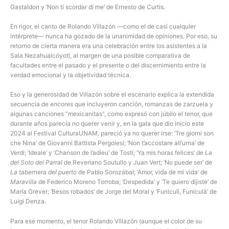
Gastaldon y ‘Non ti scordar di me’ de Ernesto de Curtis.
En rigor, el canto de Rolando Villazón —como el de casi cualquier
intérprete— nunca ha gozado de la unanimidad de opiniones. Por eso, su
retorno de cierta manera era una celebración entre los asistentes a la
Sala Nezahualcóyotl, al margen de una posible comparativa de
facultades entre el pasado y el presente o del discernimiento entre la
verdad emocional y la objetividad técnica.
Eso y la generosidad de Villazón sobre el escenario explica la extendida
secuencia de
encores
que incluyeron canción, romanzas de zarzuela y
algunas canciones “mexicanitas”, como expresó con júbilo el tenor, que
durante años parecía no querer venir y, en la gala que dio inicio este
2024 al Festival CulturaUNAM, pareció ya no querer irse: ‘Tre giorni son
che Nina’ de Giovanni Battista Pergolesi; ‘Non t’accostare all’urna’ de
Verdi; ‘Ideale’ y ‘Chanson de l’adieu’ de Tosti; ‘Ya mis horas felices’ de
La
del Soto del Parral
de Reveriano Soutullo y Juan Vert; ‘No puede ser’ de
La tabernera del puerto
de Pablo Sorozábal; ‘Amor, vida de mi vida’ de
Maravilla
de Federico Moreno Torroba; ‘Despedida’ y ‘Te quiero dijiste’ de
María Grever; ‘Besos robados’ de Jorge del Moral y ‘Funiculì, Funiculà’ de
Luigi Denza.
Para ese momento, el tenor Rolando Villazón (aunque el color de su