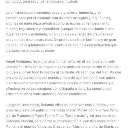
ahí, dúctil, para secundar el discurso musical.
La emisión es por momentos áspera y abierta, indómita, y es
compensada por el cantante con diversos artilugios y triquiñuelas,
algunas de naturaleza artística como su expresivo temperamento
intenso, reguladores y teatralidad. Aunque en otras ocasiones la voz
fluye raspada y estridente, o con vocales o sílabas distorsionadas y
oscurecidas o solo marcadas. De pronto una frase luminosa y de gran
colocación resplandeció en su canto y se adhirió a una actuación que
ciertamente evocaba su
prime
.
Ángel Rodríguez hizo una labor fundamental en el piano para no solo
acompañar, sino brindar soporte y una amistad sonora desde el teclado,
lo que ayudó en todo lo posible al cantante. Villazón dijo del pianista que
era uno de los mejores del mundo y recordó que fue con él con quien
hizo sus primeros recitales profesionales y los primeros también que
ofreciera en países europeos como España e Italia. La complicidad
artística de años entre ambos quedó de manifiesto.
Luego del intermedio, Rolando Villazón, cada vez más eufórico y con
gran respuesta del público, interpretó ‘Malìa’, ‘Vorrei morire’ y ‘Non t’amo
più’ de Francesco Paolo Tosti y ‘A te’, ‘Terra e mare’ y ‘Ad una morta’ de
Giacomo Puccini, para cerrar el programa oficial con tres napolitanas:
‘Rondine al nido’ de Vincenzo Crescenzo, ‘Musica proibita’ de Stanislao