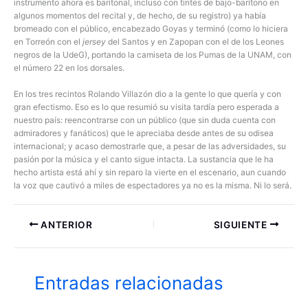
instrumento ahora es baritonal, incluso con tintes de bajo-barítono en
algunos momentos del recital y, de hecho, de su registro) ya había
bromeado con el público, encabezado Goyas y terminó (como lo hiciera
en Torreón con el
jersey
del Santos y en Zapopan con el de los Leones
negros de la UdeG), portando la camiseta de los Pumas de la UNAM, con
el número 22 en los dorsales.
En los tres recintos Rolando Villazón dio a la gente lo que quería y con
gran efectismo. Eso es lo que resumió su visita tardía pero esperada a
nuestro país: reencontrarse con un público (que sin duda cuenta con
admiradores y fanáticos) que le apreciaba desde antes de su odisea
internacional; y acaso demostrarle que, a pesar de las adversidades, su
pasión por la música y el canto sigue intacta. La sustancia que le ha
hecho artista está ahí y sin reparo la vierte en el escenario, aun cuando
la voz que cautivó a miles de espectadores ya no es la misma. Ni lo será.
ANTERIOR
SIGUIENTE
Entradas relacionadas