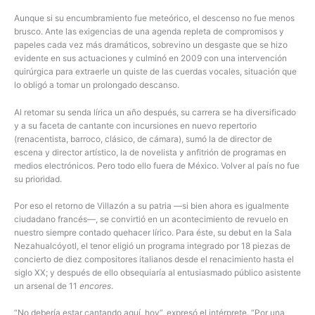
Aunque si su encumbramiento fue meteórico, el descenso no fue menos
brusco. Ante las exigencias de una agenda repleta de compromisos y
papeles cada vez más dramáticos, sobrevino un desgaste que se hizo
evidente en sus actuaciones y culminó en 2009 con una intervención
quirúrgica para extraerle un quiste de las cuerdas vocales, situación que
lo obligó a tomar un prolongado descanso.
Al retomar su senda lírica un año después, su carrera se ha diversificado
y a su faceta de cantante con incursiones en nuevo repertorio
(renacentista, barroco, clásico, de cámara), sumó la de director de
escena y director artístico, la de novelista y anfitrión de programas en
medios electrónicos. Pero todo ello fuera de México. Volver al país no fue
su prioridad.
Por eso el retorno de Villazón a su patria —si bien ahora es igualmente
ciudadano francés—, se convirtió en un acontecimiento de revuelo en
nuestro siempre contado quehacer lírico. Para éste, su debut en la Sala
Nezahualcóyotl, el tenor eligió un programa integrado por 18 piezas de
concierto de diez compositores italianos desde el renacimiento hasta el
siglo XX; y después de ello obsequiaría al entusiasmado público asistente
un arsenal de 11
encores
.
“No debería estar cantando aquí, hoy”, expresó el intérprete. “Por una