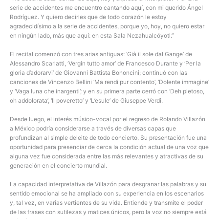
serie de accidentes me encuentro cantando aquí, con mi querido Ángel
Rodríguez. Y quiero decirles que de todo corazón le estoy
agradecidísimo a la serie de accidentes, porque yo, hoy, no quiero estar
en ningún lado, más que aquí: en esta Sala Nezahualcóyotl.”
El recital comenzó con tres arias antiguas: ‘Già il sole dal Gange’ de
Alessandro Scarlatti, ‘Vergin tutto amor’ de Francesco Durante y ‘Per la
gloria d’adorarvi’ de Giovanni Battista Bononcini; continuó con las
canciones de Vincenzo Bellini ‘Ma rendi pur contento’, ‘Dolente immagine’
y ‘Vaga luna che inargenti’; y en su primera parte cerró con ‘Deh pietoso,
oh addolorata’, ‘Il poveretto’ y ‘L’esule’ de Giuseppe Verdi.
Desde luego, el interés músico-vocal por el regreso de Rolando Villazón
a México podría considerarse a través de diversas capas que
profundizan al simple deleite de todo concierto. Su presentación fue una
oportunidad para presenciar de cerca la condición actual de una voz que
alguna vez fue considerada entre las más relevantes y atractivas de su
generación en el concierto mundial.
La capacidad interpretativa de Villazón para desgranar las palabras y su
sentido emocional se ha ampliado con su experiencia en los escenarios
y, tal vez, en varias vertientes de su vida. Entiende y transmite el poder
de las frases con sutilezas y matices únicos, pero la voz no siempre está