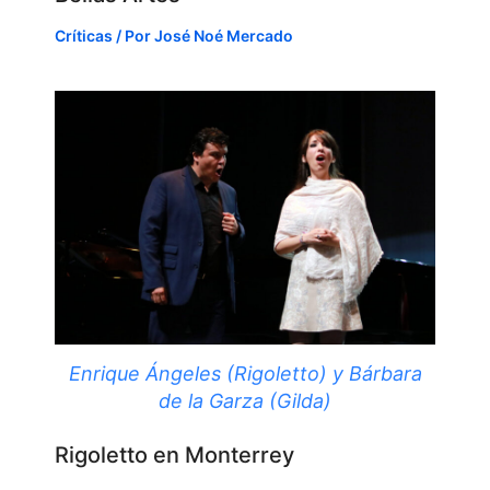
Críticas
/ Por
José Noé Mercado
Enrique Ángeles (Rigoletto) y Bárbara
de la Garza (Gilda)
Rigoletto en Monterrey