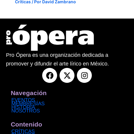
Críticas
/ Por
David Zambrano
Pro Ópera es una organización dedicada a
promover y difundir el arte lírico en México.
F
X
I
a
-
n
c
t
s
e
w
t
Navegación
b
i
a
EVENTOS
MEMBRESÍAS
o
t
g
HISTORIA
NOSOTROS
o
t
r
k
e
a
Contenido
r
m
CRÍTICAS