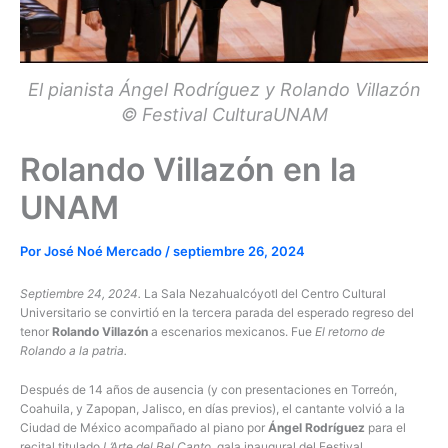
El pianista Ángel Rodríguez y Rolando Villazón
© Festival CulturaUNAM
Rolando Villazón en la
UNAM
Por
José Noé Mercado
/
septiembre 26, 2024
Septiembre 24, 2024.
La Sala Nezahualcóyotl del Centro Cultural
Universitario se convirtió en la tercera parada del esperado regreso del
tenor
Rolando Villazón
a escenarios mexicanos. Fue
El retorno de
Rolando a la patria.
Después de 14 años de ausencia (y con presentaciones en Torreón,
Coahuila, y Zapopan, Jalisco, en días previos), el cantante volvió a la
Ciudad de México acompañado al piano por
Ángel Rodríguez
para el
recital titulado
L’Arte del Bel Canto
, gala inaugural del Festival