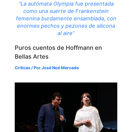
“La autómata Olympia fue presentada
como una suerte de Frankenstein
femenina burdamente ensamblada, con
enormes pechos y pezones de silicona
al aire”
Puros cuentos de Hoffmann en
Bellas Artes
Críticas
/ Por
José Noé Mercado