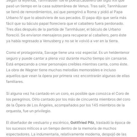
Según la leyenda, Tannhäuser fue el poeta/caballero del siglo XIII que
pasó un tiempo en la casa subterránea de Venus. Tras salir, Tannhäuser
se llenó de remordimientos, así que peregrinó a Roma y pidió al Papa
Urbano IV que lo absolviera de sus pecados. El papa dijo que sería más
fácil que su báculo papal floreciera que el caballero fuera perdonado.
Tres días después de la partida de Tannhäuser, el báculo de Urbano
floreció. Se enviaron mensajeros para recuperar al caballero, pero éste
ya había regresado a Venusberg y no se le volvió a ver en la tierra.
Como el protagonista, Savage tiene una voz especial. Es un heldentenor
seguro y puede cantar a plena voz durante mucho tiempo sin cansarse.
Está empezando a crear personajes creíbles mientras canta, como éste.
La obra de Wagner tiene muchas melodías memorables e incluso
aquellos que vean la ópera por primera vez encontrarán algunas de ellas
familiares.
Si alguna vez ha cantado en un coro, es posible que conozca el Coro de
los peregrinos. Oírlo cantado por los más de cincuenta miembros del coro
de la Ópera de Los Ángeles, acompañados por los 145 miembros de la
orquesta, fue un privilegio.
El diseñador de vestuario y escénico,
Gottfried Pilz
, trasladó la época de
los sucesos míticos a un tiempo dentro de la memoria de muchos
espectadores. La indumentaria, relativamente moderna, despojó de las