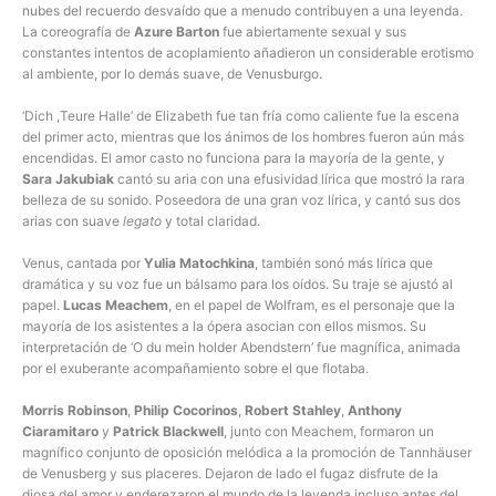
nubes del recuerdo desvaído que a menudo contribuyen a una leyenda.
La coreografía de
Azure Barton
fue abiertamente sexual y sus
constantes intentos de acoplamiento añadieron un considerable erotismo
al ambiente, por lo demás suave, de Venusburgo.
‘Dich ,Teure Halle’ de Elizabeth fue tan fría como caliente fue la escena
del primer acto, mientras que los ánimos de los hombres fueron aún más
encendidas. El amor casto no funciona para la mayoría de la gente, y
Sara Jakubiak
cantó su aria con una efusividad lírica que mostró la rara
belleza de su sonido. Poseedora de una gran voz lírica, y cantó sus dos
arias con suave
legato
y total claridad.
Venus, cantada por
Yulia Matochkina
, también sonó más lírica que
dramática y su voz fue un bálsamo para los oídos. Su traje se ajustó al
papel.
Lucas Meachem
, en el papel de Wolfram, es el personaje que la
mayoría de los asistentes a la ópera asocian con ellos mismos. Su
interpretación de ‘O du mein holder Abendstern’ fue magnífica, animada
por el exuberante acompañamiento sobre el que flotaba.
Morris Robinson
,
Philip Cocorinos
,
Robert Stahley
,
Anthony
Ciaramitaro
y
Patrick Blackwell
, junto con Meachem, formaron un
magnífico conjunto de oposición melódica a la promoción de Tannhäuser
de Venusberg y sus placeres. Dejaron de lado el fugaz disfrute de la
diosa del amor y enderezaron el mundo de la leyenda incluso antes del