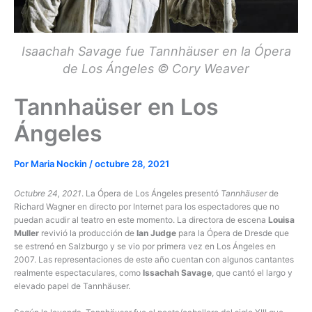
Isaachah Savage fue Tannhäuser en la Ópera
de Los Ángeles © Cory Weaver
Tannhaüser en Los
Ángeles
Por
Maria Nockin
/
octubre 28, 2021
Octubre 24, 2021
. La Ópera de Los Ángeles presentó
Tannhäuser
de
Richard Wagner en directo por Internet para los espectadores que no
puedan acudir al teatro en este momento. La directora de escena
Louisa
Muller
revivió la producción de
Ian Judge
para la Ópera de Dresde que
se estrenó en Salzburgo y se vio por primera vez en Los Ángeles en
2007. Las representaciones de este año cuentan con algunos cantantes
realmente espectaculares, como
Issachah Savage
, que cantó el largo y
elevado papel de Tannhäuser.