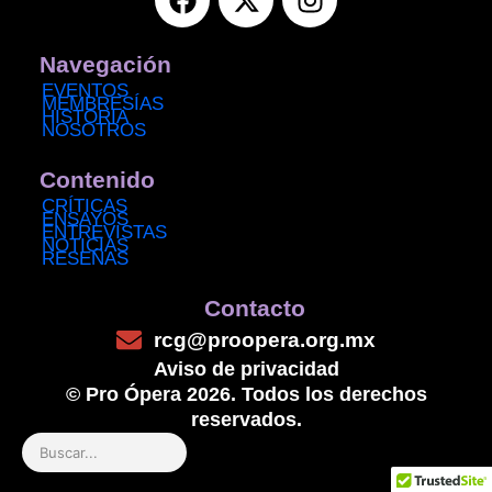
a
-
n
c
t
s
e
w
t
Navegación
b
i
a
EVENTOS
MEMBRESÍAS
o
t
g
HISTORIA
NOSOTROS
o
t
r
k
e
a
Contenido
r
m
CRÍTICAS
ENSAYOS
ENTREVISTAS
NOTICIAS
RESEÑAS
Contacto
rcg@proopera.org.mx
Aviso de privacidad
© Pro Ópera 2026. Todos los derechos
reservados.