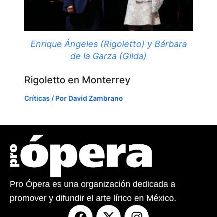
Enrique Ángeles (Rigoletto) y Bárbara
de la Garza (Gilda)
Rigoletto en Monterrey
Críticas
/ Por
David Zambrano
Pro Ópera es una organización dedicada a
promover y difundir el arte lírico en México.
F
X
I