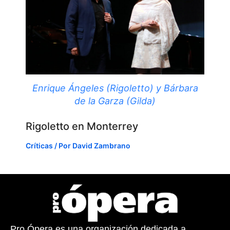
Enrique Ángeles (Rigoletto) y Bárbara
de la Garza (Gilda)
Rigoletto en Monterrey
Críticas
/ Por
David Zambrano
Pro Ópera es una organización dedicada a