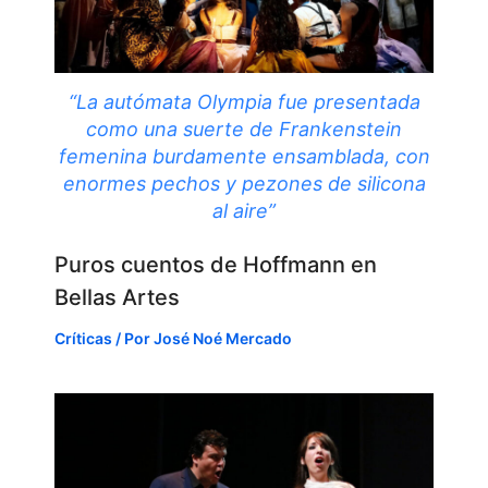
“La autómata Olympia fue presentada
como una suerte de Frankenstein
femenina burdamente ensamblada, con
enormes pechos y pezones de silicona
al aire”
Puros cuentos de Hoffmann en
Bellas Artes
Críticas
/ Por
José Noé Mercado