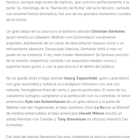
heroico, aunque algo avaro de matices, que convino perfectamente a la
parte. Su monólogo de la “Narración de Roma” del acto tercero, cantado
con enorme fuerza dramática, fue uno de los grandes momentos vocales
de la noche.
Un gran debut en la casa tuvo el barítono alemán
Christian Gerhaher
,
quien retrató un caballero Wolfram von Eschenbach vocalmente
exquisito, alardeando de un canto de descomunal riqueza vocal y un
refinamiento absoluto. Destacado liderista, Gerhaher brilló a más no
poder en su romanza ‘O du, mein holder Abendstern’ (la famosa canción
de la estrella vespertina) cantada con exquisitas medias voces y
supremo buen gusto, y con la que provocó el delirio del público.
No se quedó atrás el bajo alemán
Georg Zeppenfeld
, quien caracterizó
con gran autoridad y nobleza un Landgrave Hermann con una voz
robusta, homogénea línea de canto y graves profundos. El resto de los
caballeros turingios cumplieron a la perfección con su cometido: el tenor
americano
Kyle van Schoonhoven
dio un gran relieve a la parte de
Walther von der Vogelweide; el bajo-barítono chino
Le Bu
fue un Biterolf
de medios remarcables; el bajo americano
Harold Wilson
resultó un
sólido Reinmar von Zwetter y
Tony Stevenson
un oficioso Heinrich Der
Schreiber.
Del lado del equipo femenino fue muy celebrada la mezzo-soprano rusa