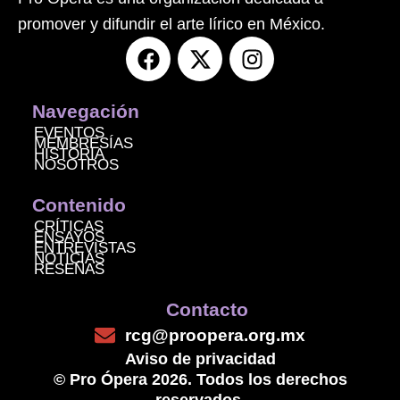
promover y difundir el arte lírico en México.
F
X
I
a
-
n
c
t
s
e
w
t
Navegación
b
i
a
EVENTOS
MEMBRESÍAS
o
t
g
HISTORIA
NOSOTROS
o
t
r
k
e
a
Contenido
r
m
CRÍTICAS
ENSAYOS
ENTREVISTAS
NOTICIAS
RESEÑAS
Contacto
rcg@proopera.org.mx
Aviso de privacidad
© Pro Ópera 2026. Todos los derechos