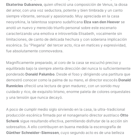
Ekaterina Gubanova
, quien ofreció una composición de Venus, la diosa
del amor, con una voz seductora, potente y bien timbrada y un canto
siempre vibrante, sensual y apasionado. Muy apreciada en la casa
neoyorkina, la talentosa soprano sudafricana
Elza van den Heever
se
anotó un nuevo y merecido triunfo personal sobre este escenario
caracterizando una emotiva e introvertida Elisabeth, vocalmente sin
limitaciones, de canto de delicada hechura y con soberana implicación
escénica. Su “Plegaria” del tercer acto, rica en matices y expresividad,
fue absolutamente conmovedora.
Magníficamente preparado, al coro de la casa se escuchó preciso y
equilibrado bajo la siempre atenta dirección del nunca lo suficientemente
ponderado
Donald Palumbo
. Desde el foso y dirigiendo una partitura que
demostró conocer como la palma de su mano, el director escocés
Donald
Runnicles
ofreció una lectura de gran madurez, con un sonido muy
cuidado y rico, de exquisito lirismo, enorme paleta de colores orquestales
y una tensión que nunca decayó.
A poco de cumplir medio siglo sirviendo en la casa, la ultra-tradicional
producción escénica firmada por el nonagenario director austriaco
Otto
Schenk
sigue resultando efectiva, permitiendo disfrutar de la acción sin
sobresaltos. A ello contribuyen en buena medida la escenografía de
Günther Schneider-Siemssen
, cuyo segundo acto es de una belleza