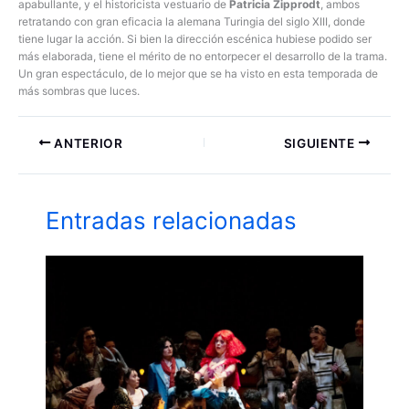
apabullante, y el historicista vestuario de
Patricia Zipprodt
, ambos
retratando con gran eficacia la alemana Turingia del siglo XIII, donde
tiene lugar la acción. Si bien la dirección escénica hubiese podido ser
más elaborada, tiene el mérito de no entorpecer el desarrollo de la trama.
Un gran espectáculo, de lo mejor que se ha visto en esta temporada de
más sombras que luces.
ANTERIOR
SIGUIENTE
Entradas relacionadas