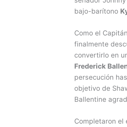
senador Johnny 
bajo-barítono
K
Como el Capitá
finalmente desc
convertirlo en u
Frederick Balle
persecución hast
objetivo de Sha
Ballentine agrad
Completaron el 