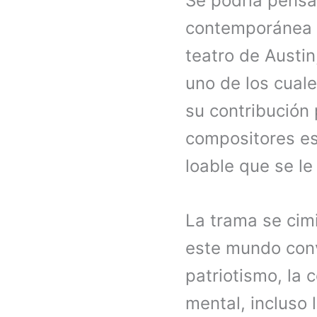
Se podría pensa
contemporánea p
teatro de Austi
uno de los cuale
su contribución 
compositores es
loable que se l
La trama se cim
este mundo conv
patriotismo, la c
mental, incluso l