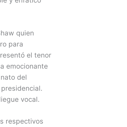
le y enfático
Shaw quien
ro para
resentó el tenor
 la emocionante
inato del
presidencial.
liegue vocal.
s respectivos