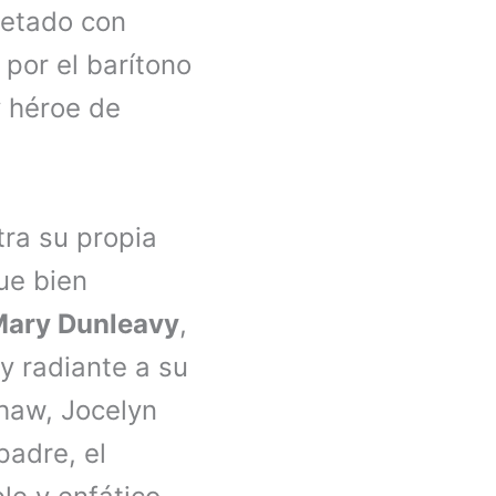
retado con
 por el barítono
y héroe de
tra su propia
ue bien
ary Dunleavy
,
y radiante a su
haw, Jocelyn
 padre, el