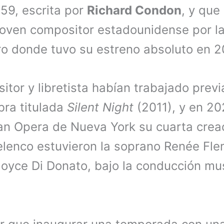
59, escrita por
Richard Condon
, y que 
joven compositor estadounidense por l
ro donde tuvo su estreno absoluto en 2
itor y libretista habían trabajado prev
bra titulada
Silent Night
(2011), y en 20
an Opera de Nueva York su cuarta creac
elenco estuvieron la soprano Renée Fle
yce Di Donato, bajo la conducción mus