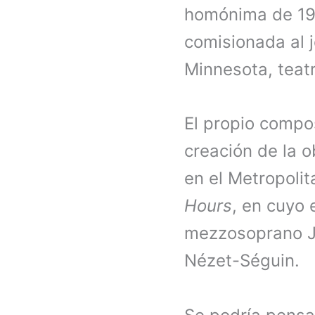
homónima de 19
comisionada al 
Minnesota, teat
El propio compos
creación de la o
en el Metropolit
Hours
, en cuyo 
mezzosoprano Jo
Nézet-Séguin.