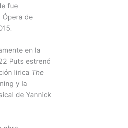
le fue
a Ópera de
015.
iamente en la
22 Puts estrenó
ión lirica
The
ming y la
ical de Yannick