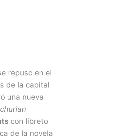
se repuso en el
s de la capital
uró una nueva
churian
uts
con libreto
ica de la novela