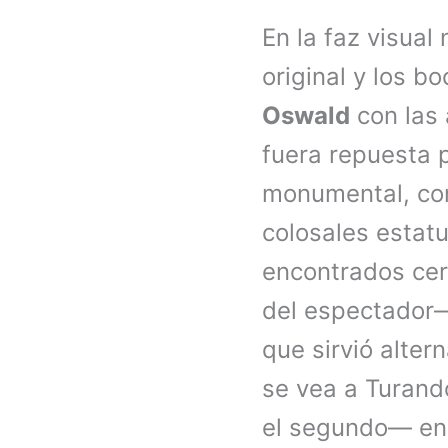
En la faz visual
original y los 
Oswald
con las 
fuera repuesta p
monumental, con
colosales estat
encontrados cer
del espectador
que sirvió alter
se vea a Turando
el segundo— en