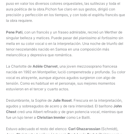
puso en valor los diversos colores orquestales, las sutilezas y toda el
aura poética de la obra.Pichon fue claro en sus gestos, dirigió con
precisión y perfección en los tiempos, y con todo el espíritu francés que
la obra requiere.
Pene Pati
, con un francés y un fraseo admirable, recreó un Werther de
singular belleza y matices. Puede pasar del
pianissimo
al
fortissimo
sin
mella en su color vocal o en la interpretación. Una noche de triunfo del
tenor neozelandés nacido en Samoa en una composición más
melancólica y depresiva que romántica.
La Charlotte de
Adèle Charvet
, una joven mezzosoprano francesa
nacida en 1992 en Montpellier, lució compenetrada y profunda. Su color
vocal es atrayente, aunque algunos agudos surgieron con algo de
tensión. Como es habitual en el personaje, sus mejores momentos
estuvieron en el tercer y cuarto actos.
Deslumbrante, la Sophie de
Julie Roset
. Frescura en la interpretación,
agudos y sobreagudos de acero y de rara intensidad. El barítono
John
Chest
creó una Albert refinado y de gran potencia vocal, mientras que
fue un lujo tener a
Christian Immler
como Le Bailli.
Estuvo adecuado el resto del elenco:
Carl Ghazarossian
(Schmidt),