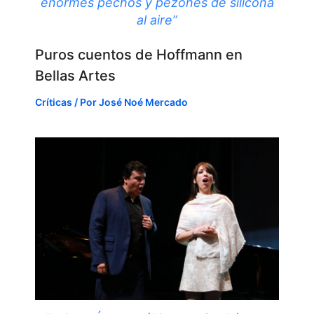
enormes pechos y pezones de silicona
al aire”
Puros cuentos de Hoffmann en
Bellas Artes
Críticas
/ Por
José Noé Mercado