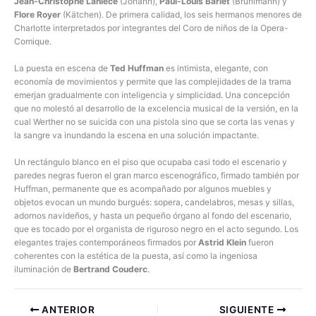
Jean-Christophe Lanièce
(Johann),
Paul-Louis Barlet
(Brühlmann) y
Flore Royer
(Kätchen). De primera calidad, los seis hermanos menores de
Charlotte interpretados por integrantes del Coro de niños de la Opera-
Comique.
La puesta en escena de
Ted Huffman
es intimista, elegante, con
economía de movimientos y permite que las complejidades de la trama
emerjan gradualmente con inteligencia y simplicidad. Una concepción
que no molestó al desarrollo de la excelencia musical de la versión, en la
cual Werther no se suicida con una pistola sino que se corta las venas y
la sangre va inundando la escena en una solución impactante.
Un rectángulo blanco en el piso que ocupaba casi todo el escenario y
paredes negras fueron el gran marco escenográfico, firmado también por
Huffman, permanente que es acompañado por algunos muebles y
objetos evocan un mundo burgués: sopera, candelabros, mesas y sillas,
adornos navideños, y hasta un pequeño órgano al fondo del escenario,
que es tocado por el organista de riguroso negro en el acto segundo. Los
elegantes trajes contemporáneos firmados por
Astrid Klein
fueron
coherentes con la estética de la puesta, así como la ingeniosa
iluminación de
Bertrand Couderc
.
ANTERIOR
SIGUIENTE