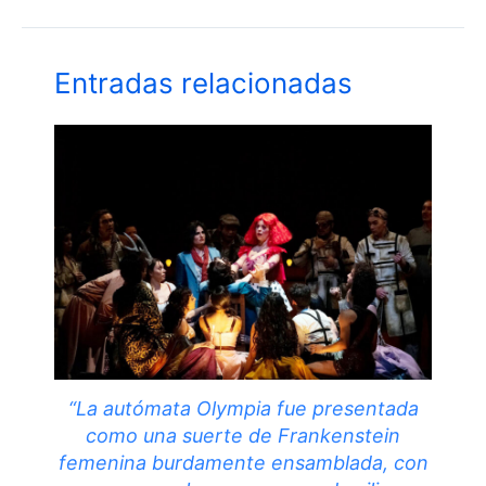
Entradas relacionadas
“La autómata Olympia fue presentada
como una suerte de Frankenstein
femenina burdamente ensamblada, con