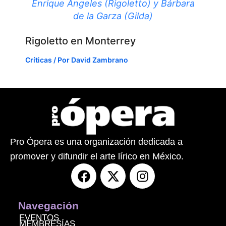
Enrique Ángeles (Rigoletto) y Bárbara
de la Garza (Gilda)
Rigoletto en Monterrey
Críticas
/ Por
David Zambrano
Pro Ópera es una organización dedicada a
promover y difundir el arte lírico en México.
F
X
I
a
-
n
c
t
s
e
w
t
Navegación
b
i
a
EVENTOS
MEMBRESÍAS