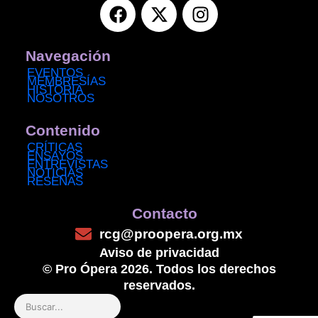
F
X
I
a
-
n
c
t
s
e
w
t
Navegación
b
i
a
EVENTOS
MEMBRESÍAS
o
t
g
HISTORIA
NOSOTROS
o
t
r
k
e
a
Contenido
r
m
CRÍTICAS
ENSAYOS
ENTREVISTAS
NOTICIAS
RESEÑAS
Contacto
rcg@proopera.org.mx
Aviso de privacidad
© Pro Ópera 2026. Todos los derechos
reservados.