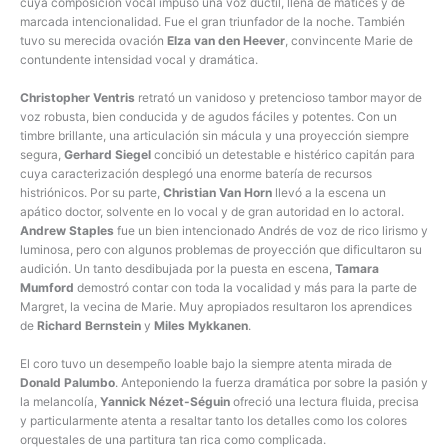
cuya composición vocal impuso una voz dúctil, llena de matices y de
marcada intencionalidad. Fue el gran triunfador de la noche. También
tuvo su merecida ovación
Elza van den Heever
, convincente Marie de
contundente intensidad vocal y dramática.
Christopher Ventris
retrató un vanidoso y pretencioso tambor mayor de
voz robusta, bien conducida y de agudos fáciles y potentes. Con un
timbre brillante, una articulación sin mácula y una proyección siempre
segura,
Gerhard Siegel
concibió un detestable e histérico capitán para
cuya caracterización desplegó una enorme batería de recursos
histriónicos. Por su parte,
Christian Van Horn
llevó a la escena un
apático doctor, solvente en lo vocal y de gran autoridad en lo actoral.
Andrew Staples
fue un bien intencionado Andrés de voz de rico lirismo y
luminosa, pero con algunos problemas de proyección que dificultaron su
audición. Un tanto desdibujada por la puesta en escena,
Tamara
Mumford
demostró contar con toda la vocalidad y más para la parte de
Margret, la vecina de Marie. Muy apropiados resultaron los aprendices
de
Richard Bernstein
y
Miles Mykkanen
.
El coro tuvo un desempeño loable bajo la siempre atenta mirada de
Donald Palumbo
. Anteponiendo la fuerza dramática por sobre la pasión y
la melancolía,
Yannick Nézet-Séguin
ofreció una lectura fluida, precisa
y particularmente atenta a resaltar tanto los detalles como los colores
orquestales de una partitura tan rica como complicada.