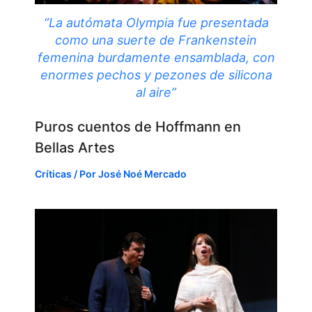
“La autómata Olympia fue presentada
como una suerte de Frankenstein
femenina burdamente ensamblada, con
enormes pechos y pezones de silicona
al aire”
Puros cuentos de Hoffmann en
Bellas Artes
Críticas
/ Por
José Noé Mercado