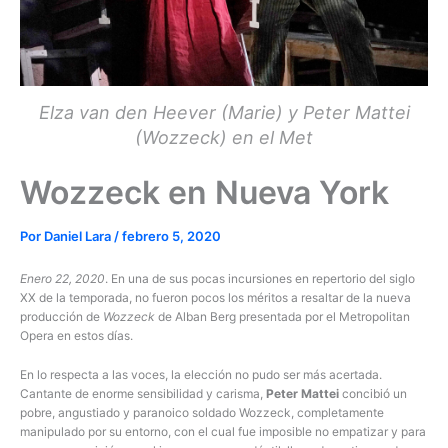
Elza van den Heever (Marie) y Peter Mattei
(Wozzeck) en el Met
Wozzeck en Nueva York
Por
Daniel Lara
/
febrero 5, 2020
Enero 22, 2020
. En una de sus pocas incursiones en repertorio del siglo
XX de la temporada, no fueron pocos los méritos a resaltar de la nueva
producción de
Wozzeck
de Alban Berg presentada por el Metropolitan
Opera en estos días.
En lo respecta a las voces, la elección no pudo ser más acertada.
Cantante de enorme sensibilidad y carisma,
Peter Mattei
concibió un
pobre, angustiado y paranoico soldado Wozzeck, completamente
manipulado por su entorno, con el cual fue imposible no empatizar y para