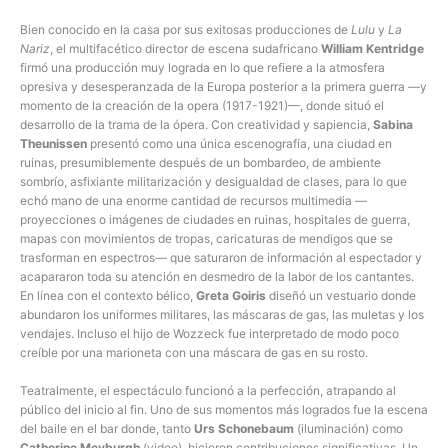
Bien conocido en la casa por sus exitosas producciones de
Lulu
y
La
Nariz
, el multifacético director de escena sudafricano
William Kentridge
firmó una producción muy lograda en lo que refiere a la atmosfera
opresiva y desesperanzada de la Europa posterior a la primera guerra —y
momento de la creación de la opera (1917-1921)—, donde situó el
desarrollo de la trama de la ópera. Con creatividad y sapiencia,
Sabina
Theunissen
presentó como una única escenografía, una ciudad en
ruinas, presumiblemente después de un bombardeo, de ambiente
sombrío, asfixiante militarización y desigualdad de clases, para lo que
echó mano de una enorme cantidad de recursos multimedia —
proyecciones o imágenes de ciudades en ruinas, hospitales de guerra,
mapas con movimientos de tropas, caricaturas de mendigos que se
trasforman en espectros— que saturaron de información al espectador y
acapararon toda su atención en desmedro de la labor de los cantantes.
En línea con el contexto bélico,
Greta Goiris
diseñó un vestuario donde
abundaron los uniformes militares, las máscaras de gas, las muletas y los
vendajes. Incluso el hijo de Wozzeck fue interpretado de modo poco
creíble por una marioneta con una máscara de gas en su rosto.
Teatralmente, el espectáculo funcionó a la perfección, atrapando al
público del inicio al fin. Uno de sus momentos más logrados fue la escena
del baile en el bar donde, tanto
Urs Schonebaum
(iluminación) como
Catherine Meyburgh
(video), hicieron contribuciones significativas. Un