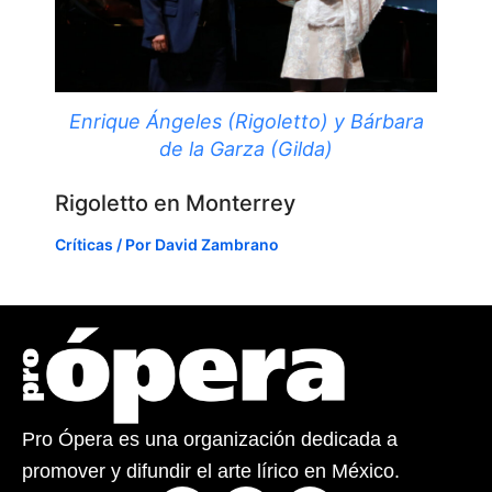
Enrique Ángeles (Rigoletto) y Bárbara
de la Garza (Gilda)
Rigoletto en Monterrey
Críticas
/ Por
David Zambrano
Pro Ópera es una organización dedicada a
promover y difundir el arte lírico en México.