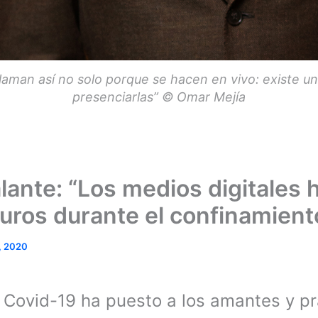
 llaman así no solo porque se hacen en vivo: existe
presenciarlas” © Omar Mejía
lante: “Los medios digitales 
uros durante el confinamient
, 2020
Covid-19 ha puesto a los amantes y pr