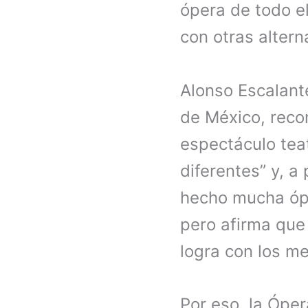
ópera de todo e
con otras altern
Alonso Escalant
de México, reco
espectáculo teat
diferentes” y, a
hecho mucha óper
pero afirma que 
logra con los me
Por eso, la Ópe