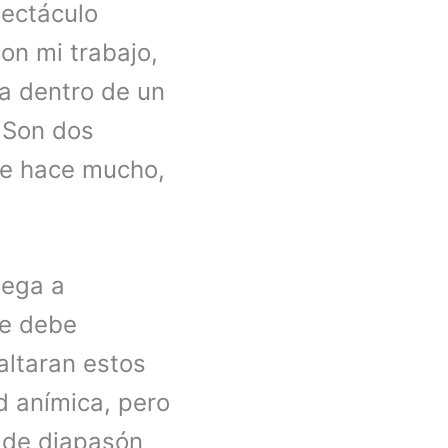
pectáculo
on mi trabajo,
sa dentro de un
. Son dos
de hace mucho,
lega a
se debe
altaran estos
d anímica, pero
e de diapasón