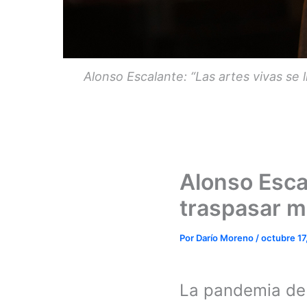
Alonso Escalante: “Las artes vivas se
Alonso Esca
traspasar m
Por
Darío Moreno
/
octubre 17
La pandemia de 