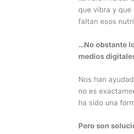
que vibra y que 
faltan esos nutr
…No obstante lo
medios digitale
Nos han ayudado
no es exactame
ha sido una form
Pero son soluci