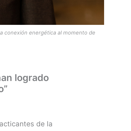
 una conexión energética al momento de
han logrado
o”
acticantes de la