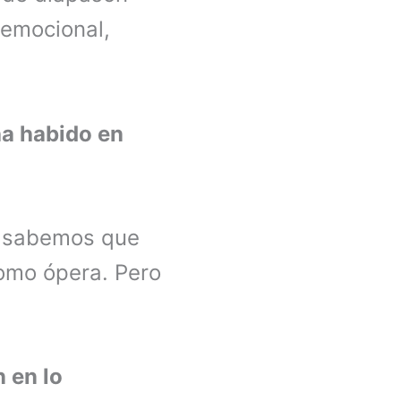
y emocional,
ha habido en
e sabemos que
omo ópera. Pero
 en lo