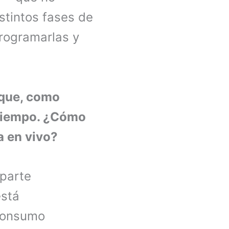
tintos fases de
rogramarlas y
 que, como
 tiempo. ¿Cómo
a en vivo?
 parte
está
 consumo