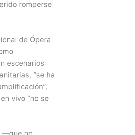
uerido romperse
cional de Ópera
como
en escenarios
anitarias, “se ha
mplificación”,
 en vivo “no se
er —que no