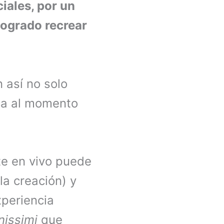
iales, por un
 logrado recrear
 así no solo
ica al momento
te en vivo puede
la creación) y
xperiencia
nissimi
que