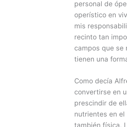
personal de óper
operístico en vi
mis responsabili
recinto tan impo
campos que se n
tienen una form
Como decía Alfre
convertirse en 
prescindir de el
nutrientes en e
también física.