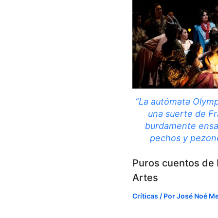
“La autómata Olymp
una suerte de F
burdamente ensa
pechos y pezones
Puros cuentos de 
Artes
Críticas
/ Por
José Noé M