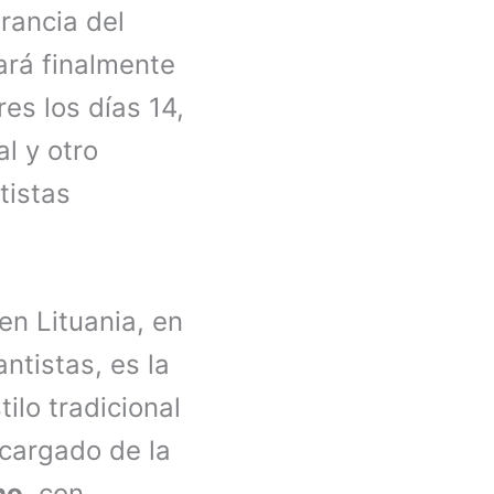
rancia del
zará finalmente
es los días 14,
l y otro
tistas
en Lituania, en
tistas, es la
ilo tradicional
ncargado de la
no
, con