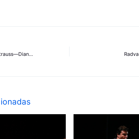
Vier letzte Lieder de Richard Strauss—Diana Damrau
Radva
cionadas