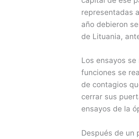
capital de ese 
representadas a
año debieron se
de Lituania, ant
Los ensayos se r
funciones se rea
de contagios que
cerrar sus puer
ensayos de la ó
Después de un p