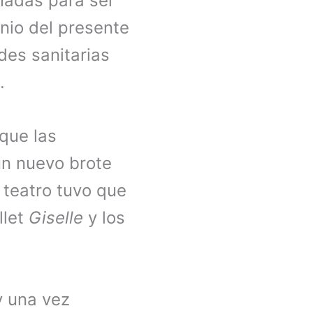
madas para ser
nio del presente
des sanitarias
d.
 que las
un nuevo brote
l teatro tuvo que
llet
Giselle
y los
y una vez