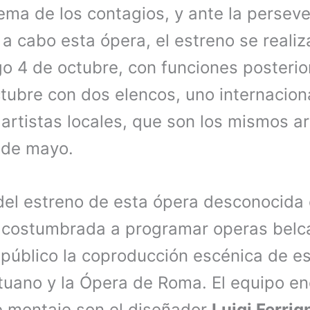
ema de los contagios, y ante la perseve
r a cabo esta ópera, el estreno se reali
 4 de octubre, con funciones posterior
ctubre con dos elencos, uno internaciona
artistas locales, que son los mismos ar
sde mayo.
del estreno de esta ópera desconocida 
acostumbrada a programar operas belcan
público la coproducción escénica de est
lituano y la Ópera de Roma. El equipo e
e montaje son el diseñador
Luigi Ferrig