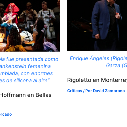
Enrique Ángeles (Rigole
ia fue presentada como
Garza (G
rankenstein femenina
mblada, con enormes
Rigoletto en Monterre
 de silicona al aire”
Críticas
/ Por
David Zambrano
Hoffmann en Bellas
ercado