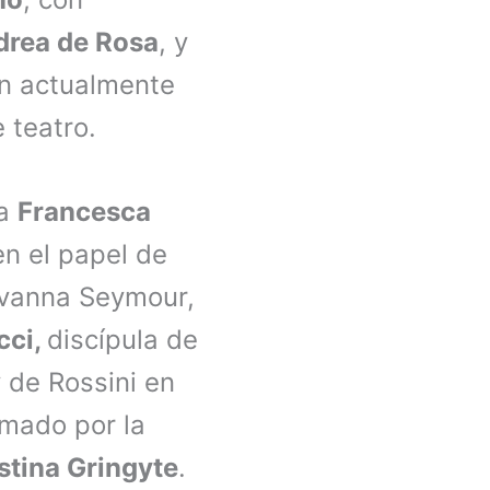
drea de Rosa
, y
ien actualmente
e teatro.
na
Francesca
n el papel de
ovanna Seymour,
cci,
discípula de
 de Rossini en
rmado por la
stina Gringyte
.