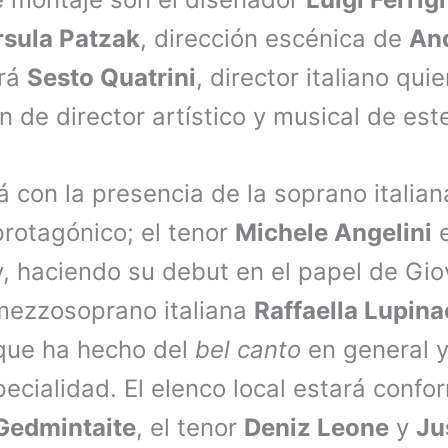
rsula Patzak
, dirección escénica de
An
ará
Sesto Quatrini
, director italiano qu
n de director artístico y musical de est
á con la presencia de la soprano italia
protagónico; el tenor
Michele Angelini
e
y, haciendo su debut en el papel de Gi
 mezzosoprano italiana
Raffaella Lupina
que ha hecho del
bel canto
en general y
pecialidad. El elenco local estará confo
Gedmintaite
, el tenor
Deniz Leone
y
Ju