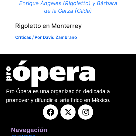
Enrique Ángeles (Rigoletto) y Bárbara
de la Garza (Gilda)
Rigoletto en Monterrey
Críticas
/ Por
David Zambrano
Pro Ópera es una organización dedicada a
promover y difundir el arte lírico en México.
F
X
I
a
-
n
c
t
s
e
w
t
Navegación