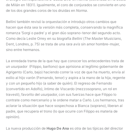
de Milán en 1831). Igualmente, el coro de conjurados se convierte en uno
de los dos grandes coros de los druidas en
Norma
.
Bellini también revisó la orquestación e introdujo otros cambios que
hacen que ésta sea la versión más completa, conservando la magnífica
romanza ‘Sorgi o padre’ y el gran dúo soprano-tenor del segundo acto.
Como decía Leslie Orrey en su biografía
Bellini
(
The Master Musicians
,
Dent, Londres, p. 75) se trata de una
rara avis
sin amor hombre-mujer,
sino entre hermanos.
La enredada trama de la que hay que conocer los antecedentes trata de
un usurpador (Filippo, barítono) que aprisiona al legítimo gobernante de
Agrigento (Carlo, bajo) haciendo correr la voz de que ha muerto, envía al
exilio al hijo varón (Fernando, tenor) y aspira a la mano de la hija, regente
y con un pequeño hijo (a saber de quién). El regreso de Fernando
(convertido en Adolfo), íntimo de Viscardo (mezzosoprano, un rol en
travesti), favorito del usurpador, con sus fuerzas hace que Filippo lo
contrate como mercenario y le ordene matar a Carlo. Los hermanos, tras
aclarar la situación que hace sospechosa a Bianca (soprano), liberan al
padre, que recupera el trono (lo que ocurre con Filippo es materia de
opinión).
La nueva producción de
Hugo De Ana
es otra de las típicas del director