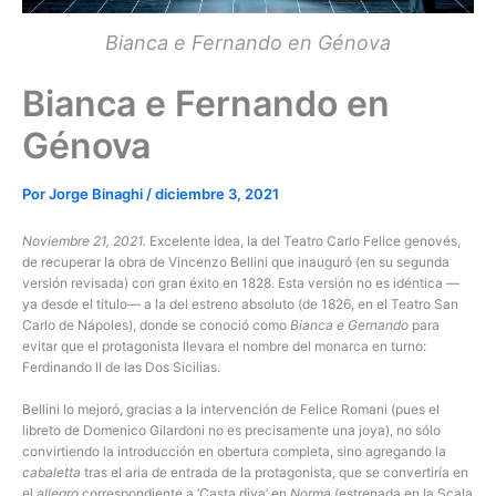
Bianca e Fernando en Génova
Bianca e Fernando en
Génova
Por
Jorge Binaghi
/
diciembre 3, 2021
Noviembre 21, 2021.
Excelente idea, la del Teatro Carlo Felice genovés,
de recuperar la obra de Vincenzo Bellini que inauguró (en su segunda
versión revisada) con gran éxito en 1828. Esta versión no es idéntica —
ya desde el título— a la del estreno absoluto (de 1826, en el Teatro San
Carlo de Nápoles), donde se conoció como
Bianca e Gernando
para
evitar que el protagonista llevara el nombre del monarca en turno:
Ferdinando II de las Dos Sicilias.
Bellini lo mejoró, gracias a la intervención de Felice Romani (pues el
libreto de Domenico Gilardoni no es precisamente una joya), no sólo
convirtiendo la introducción en obertura completa, sino agregando la
cabaletta
tras el aria de entrada de la protagonista, que se convertiría en
el
allegro
correspondiente a ‘Casta diva’ en
Norma
(estrenada en la Scala