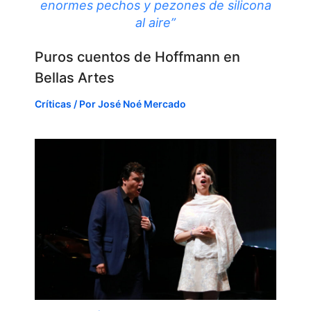
enormes pechos y pezones de silicona
al aire”
Puros cuentos de Hoffmann en
Bellas Artes
Críticas
/ Por
José Noé Mercado