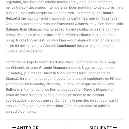
argentino, fastuosa, con mucho movimiento y ondular de banderas,
bellos trajes y decorados intemporales, buen movimiento de actores, y no
busque usted más porque no lo encontrará. La dirección de
Donato
Renzetti
fue muy correcta y apoyó a los cantantes, que lo necesitaban.
Orquesta y coro (preparado por
Francesco Alberti
), muy bien. Sobresalió
Salomé Jicia
(Blanca), voz no especialmente bella, pero sana y firme y
capaz de cantar bien sus dos
cabalette
(en particular la que cierra la
obra).
Nicola Ulivieri
estuvo muy bien —con alguna limitación de agudo
— en rol del malvado y
Alessio Cacciamani
resultó muy interesante
como el anciano Carlo.
Correctos, el bajo
Giovanni Battista Parodi
(como Clemente, el viejo
confidente), el tenor
Antonio Mannarino
(como Uggero, segundo de
Fernando), y la mezzo
Carlotta Vichi
(como Eloisa, confidente de
Bianca). En el primer acto tiene bastante relieve el confidente de Filippo
y amigo del falso Adolfo, Viscardo, un papel en el que no brilló
Elena
Belfiore
. El tremendo rol de Fernando recayó en
Giorgio Misseri
, un
tenor de color discreto, pero que debió abstenerse de intentar
sobreagudos y agudos que su técnica no le permite; en su favor, cantó
con valentía y actuó con intensidad. El no muy numeroso público
aplaudió con calor.
ANTERIOR
SIGUIENTE