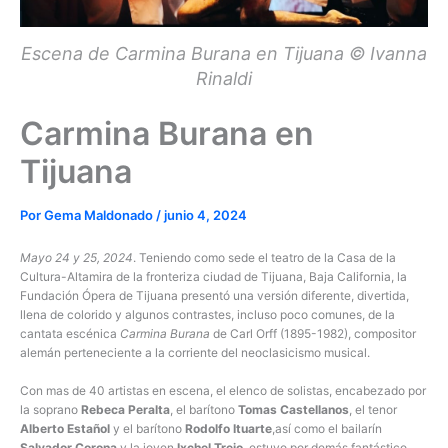
Escena de Carmina Burana en Tijuana © Ivanna
Rinaldi
Carmina Burana en
Tijuana
Por
Gema Maldonado
/
junio 4, 2024
Mayo 24 y 25, 2024
. Teniendo como sede el teatro de la Casa de la
Cultura-Altamira de la fronteriza ciudad de Tijuana, Baja California, la
Fundación Ópera de Tijuana presentó una versión diferente, divertida,
llena de colorido y algunos contrastes, incluso poco comunes, de la
cantata escénica
Carmina Burana
de Carl Orff (1895-1982), compositor
alemán perteneciente a la corriente del neoclasicismo musical.
Con mas de 40 artistas en escena, el elenco de solistas, encabezado por
la soprano
Rebeca Peralta
, el barítono
Tomas Castellanos
, el tenor
Alberto Estañol
y el barítono
Rodolfo Ituarte
,así como el bailarín
Salvador Corona
y la joven
Ixchel Trejo
, estuvo por demás fantástico.