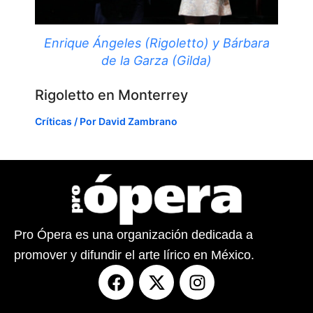
Enrique Ángeles (Rigoletto) y Bárbara
de la Garza (Gilda)
Rigoletto en Monterrey
Críticas
/ Por
David Zambrano
Pro Ópera es una organización dedicada a
promover y difundir el arte lírico en México.
F
X
I
a
-
n
c
t
s