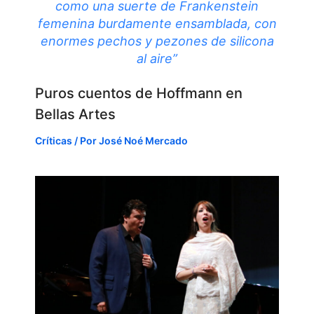
como una suerte de Frankenstein
femenina burdamente ensamblada, con
enormes pechos y pezones de silicona
al aire”
Puros cuentos de Hoffmann en
Bellas Artes
Críticas
/ Por
José Noé Mercado