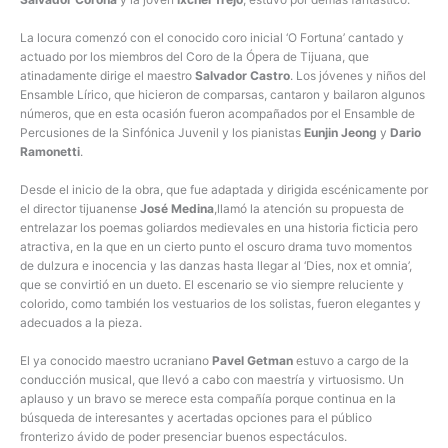
La locura comenzó con el conocido coro inicial ‘O Fortuna’ cantado y
actuado por los miembros del Coro de la Ópera de Tijuana, que
atinadamente dirige el maestro
Salvador Castro
. Los jóvenes y niños del
Ensamble Lírico, que hicieron de comparsas, cantaron y bailaron algunos
números, que en esta ocasión fueron acompañados por el Ensamble de
Percusiones de la Sinfónica Juvenil y los pianistas
Eunjin Jeong
y
Dario
Ramonetti
.
Desde el inicio de la obra, que fue adaptada y dirigida escénicamente por
el director tijuanense
José Medina
,llamó la atención su propuesta de
entrelazar los poemas goliardos medievales en una historia ficticia pero
atractiva, en la que en un cierto punto el oscuro drama tuvo momentos
de dulzura e inocencia y las danzas hasta llegar al ‘Dies, nox et omnia’,
que se convirtió en un dueto. El escenario se vio siempre reluciente y
colorido, como también los vestuarios de los solistas, fueron elegantes y
adecuados a la pieza.
El ya conocido maestro ucraniano
Pavel Getman
estuvo a cargo de la
conducción musical, que llevó a cabo con maestría y virtuosismo. Un
aplauso y un bravo se merece esta compañía porque continua en la
búsqueda de interesantes y acertadas opciones para el público
fronterizo ávido de poder presenciar buenos espectáculos.