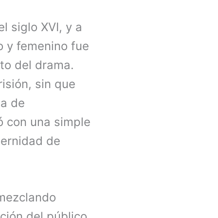
l siglo XVI, y a
o y femenino fue
to del drama.
isión, sin que
sa de
ó con una simple
dernidad de
 mezclando
ción del público