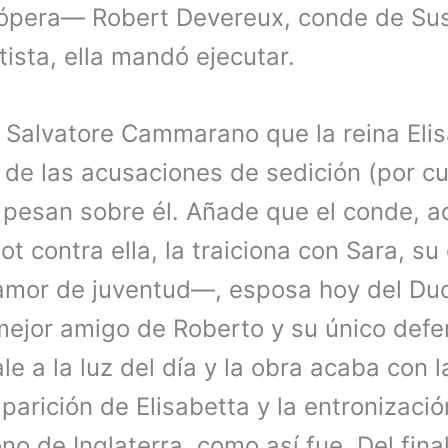
 ópera— Robert Devereux, conde de Su
ista, ella mandó ejecutar.
ta Salvatore Cammarano que la reina El
 de las acusaciones de sedición (por c
 pesan sobre él. Añade que el conde, 
t contra ella, la traiciona con Sara, s
mor de juventud—, esposa hoy del Du
mejor amigo de Roberto y su único defe
ale a la luz del día y la obra acaba con 
parición de Elisabetta y la entronizaci
ono de Inglaterra, como así fue. Del fina