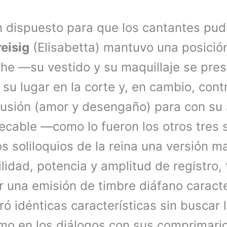
 dispuesto para que los cantantes pudie
reisig
(Elisabetta) mantuvo una posición
oche —su vestido y su maquillaje se pre
 su lugar en la corte y, en cambio, cont
usión (amor y desengaño) para con su
cable —como lo fueron los otros tres s
os soliloquios de la reina una versión ma
idad, potencia y amplitud de registro, 
una emisión de timbre diáfano caracte
ró idénticas características sin buscar 
smo en los diálogos con sus comprimari