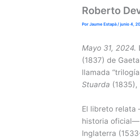
Roberto Dev
Por
Jaume Estapà
/
junio 4, 2
Mayo 31, 2024.
(1837) de Gaetan
llamada “trilogí
Stuarda
(1835), 
El libreto rela
historia oficial
Inglaterra (1533