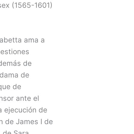
sex (1565-1601)
isabetta ama a
uestiones
además de
u dama de
que de
nsor ante el
la ejecución de
ón de James I de
l de Sara,