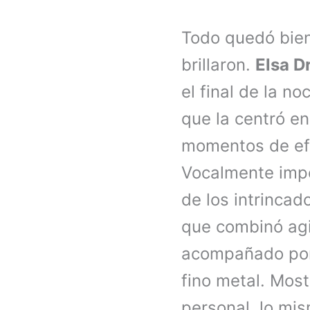
Todo quedó bien
brillaron.
Elsa D
el final de la n
que la centró en
momentos de ef
Vocalmente impe
de los intrincad
que combinó agil
acompañado por 
fino metal. Most
personal, lo mi