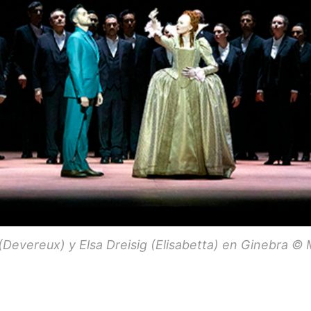
Devereux) y Elsa Dreisig (Elisabetta) en Ginebra ©