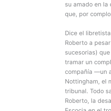
su amado en la
que, por complot
Dice el libretis
Roberto a pesar
sucesorias) que
tramar un complo
compañía —un a
Nottingham, el 
tribunal. Todo s
Roberto, la desa
Escocia en el tr