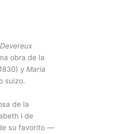
 Devereux
ma obra de la
1830) y
Maria
o suizo.
osa de la
abeth I de
 de su favorito —