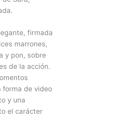
nada.
legante, firmada
tices marrones,
a y pon, sobre
es de la acción.
 momentos
n forma de video
to y una
to el carácter