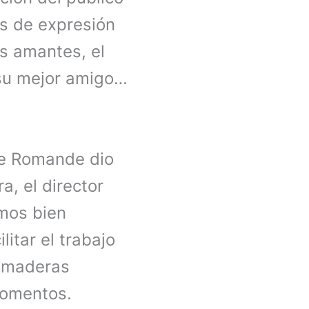
s de expresión
os amantes, el
 su mejor amigo…
se Romande dio
a, el director
tmos bien
litar el trabajo
s maderas
momentos.