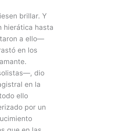
sen brillar. Y
 hierática hasta
staron a ello—
rastó en los
 amante.
olistas—, dio
gistral en la
todo ello
rizado por un
lucimiento
os que en las