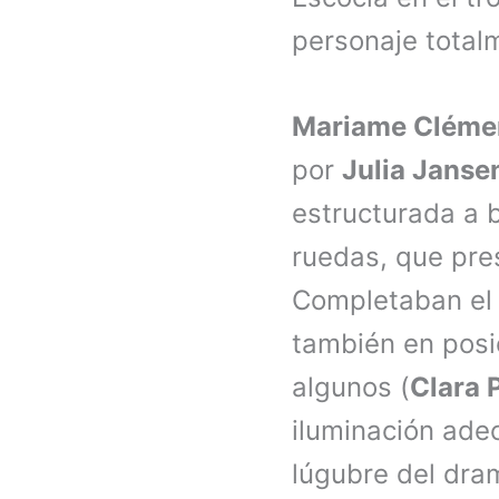
personaje totalme
Mariame Cléme
por
Julia Janse
estructurada a 
ruedas, que pres
Completaban el 
también en posi
algunos (
Clara 
iluminación ade
lúgubre del dra