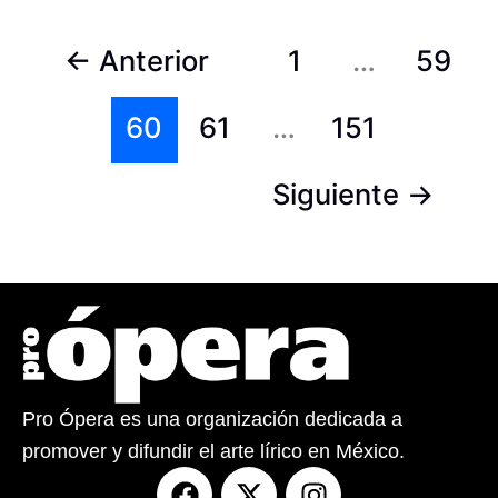
←
Anterior
1
…
59
60
61
…
151
Siguiente
→
Pro Ópera es una organización dedicada a
promover y difundir el arte lírico en México.
F
X
I