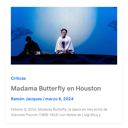
Críticas
Madama Butterfly en Houston
Ramón Jacques
/
marzo 6, 2024
Febrero 9, 2024. Madama Butterfly, la ópera en tres actos de
Giacomo Puccini (1858-1924) con libreto de Luigi Illica y