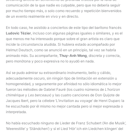
comunicación de la que nadie es culpable, pero que no debería seguir
por mucho tiempo más, o solo como recuerdo y repetición bienvenidos
de un evento realmente en vivo y en directo.
En todo caso, he asistido a conciertos de este tipo del barítono francés
Ludovic Tézier
, incluso con algunas páginas iguales o similares, y es el
que menos me ha interesado porque sobre el gran artista es claro que
incide la circunstancia aludida. Si hubiera estado acompañado por
Helmut Deutsch, como se anunció en un principio, tal vez se habría
animado más. Su acompañante,
Thuy-Anh Wong
, discreta y correcta,
pero monótona y poco expresiva no lo ayudó en nada.
Así se pudo admirar su extraordinario instrumento, bello y cálido,
adecuadamente oscuro, sin ningún tipo de limitación en extensión u
homogeneidad, y seguramente por afinidad no sólo idiomática lo mejor
fueron las mélodies de Gabriel Fauré (los cuatro números de
L’horizon
chimérique
y
Les berceaux
) y las cuatro canciones de Don Quijote de
Jacques Ibert, pero la célebre ‘L’invitation au voyage’ de Henri Duparc la
he escuchado por él mismo no mejor cantada pero sí mejor expresada o
interpretada.
No había escuchado ninguno de Lieder de Franz Schubert (‘An die Musik’,
‘Meerestille’ y ‘Ständchen’) y sí el Lied ‘Hör’ ich ein Liedchen klingen’ del