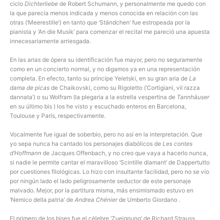
ciclo
Dichterliebe
de Robert Schumann, y personalmente me quedo con
la que parecía menos indicada y menos conocida en relación con las
otras (‘Meerestille’) en tanto que ‘Ständchen’ fue estropeada por la
pianista y ‘An die Musik’ para comenzar el recital me pareció una apuesta
innecesariamente arriesgada.
En las arias de ópera su identificación fue mayor, pero no seguramente
como en un concierto normal, y no digamos ya en una representación
completa. En efecto, tanto su príncipe Yeletski, en su gran aria de
La
dama de picas
de Chaikovski, como su Rigoletto (‘Cortigiani, vil razza
dannata’) o su Wolfram (la plegaria a la estrella vespertina de
Tannhäuser
en su último bis ) los he visto y escuchado enteros en Barcelona,
Toulouse y París, respectivamente.
Vocalmente fue igual de soberbio, pero no así en la interpretación. Que
yo sepa nunca ha cantado los personajes diabólicos de
Les contes
d’Hoffmann
de Jacques Offenbach, y no creo que vaya a hacerlo nunca,
si nadie le permite cantar el maravilloso ‘Scintille diamant’ de Dappertutto
por cuestiones filológicas. Lo hizo con insultante facilidad, pero no se vio
por ningún lado el lado peligrosamente seductor de este personaje
malvado. Mejor, por la partitura misma, más ensimismado estuvo en
‘Nemico della patria’ de
Andrea Chénier
de Umberto Giordano .
El primero de los bises fue el célebre ‘Zueignung’ de Richard Strauss,