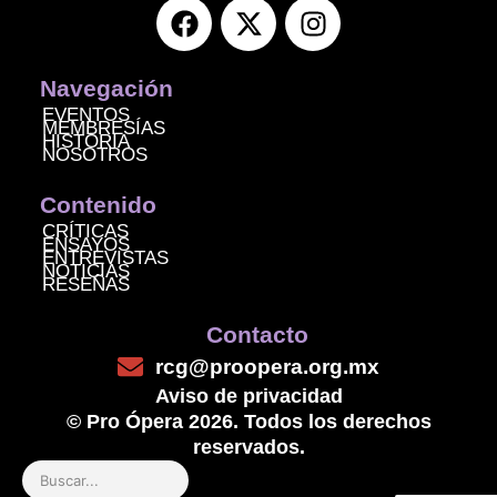
F
X
I
a
-
n
c
t
s
e
w
t
Navegación
b
i
a
EVENTOS
MEMBRESÍAS
o
t
g
HISTORIA
NOSOTROS
o
t
r
k
e
a
Contenido
r
m
CRÍTICAS
ENSAYOS
ENTREVISTAS
NOTICIAS
RESEÑAS
Contacto
rcg@proopera.org.mx
Aviso de privacidad
© Pro Ópera 2026. Todos los derechos
reservados.