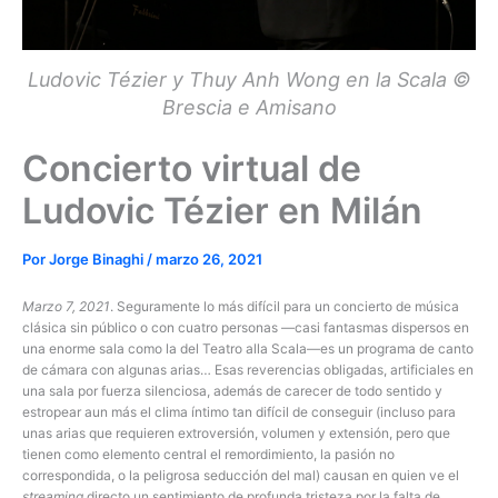
Ludovic Tézier y Thuy Anh Wong en la Scala ©
Brescia e Amisano
Concierto virtual de
Ludovic Tézier en Milán
Por
Jorge Binaghi
/
marzo 26, 2021
Marzo 7, 2021
. Seguramente lo más difícil para un concierto de música
clásica sin público o con cuatro personas —casi fantasmas dispersos en
una enorme sala como la del Teatro alla Scala—es un programa de canto
de cámara con algunas arias… Esas reverencias obligadas, artificiales en
una sala por fuerza silenciosa, además de carecer de todo sentido y
estropear aun más el clima íntimo tan difícil de conseguir (incluso para
unas arias que requieren extroversión, volumen y extensión, pero que
tienen como elemento central el remordimiento, la pasión no
correspondida, o la peligrosa seducción del mal) causan en quien ve el
streaming
directo un sentimiento de profunda tristeza por la falta de