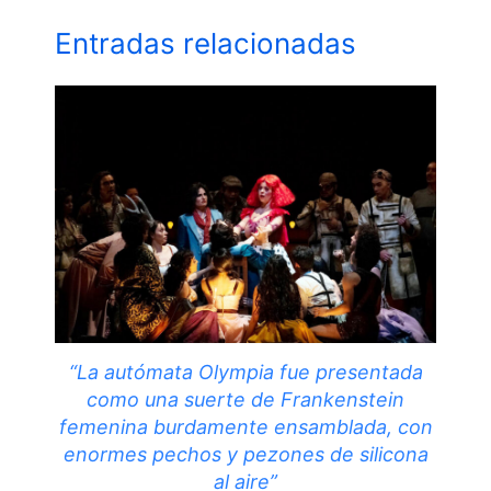
Entradas relacionadas
“La autómata Olympia fue presentada
como una suerte de Frankenstein
femenina burdamente ensamblada, con
enormes pechos y pezones de silicona
al aire”