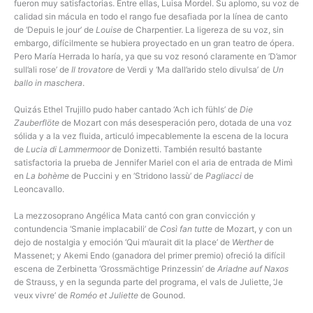
fueron muy satisfactorias. Entre ellas, Luisa Mordel. Su aplomo, su voz de
calidad sin mácula en todo el rango fue desafiada por la línea de canto
de ‘Depuis le jour’ de
Louise
de Charpentier. La ligereza de su voz, sin
embargo, difícilmente se hubiera proyectado en un gran teatro de ópera.
Pero María Herrada lo haría, ya que su voz resonó claramente en ‘D’amor
sull’ali rose’ de
Il trovatore
de Verdi y ‘Ma dall’arido stelo divulsa’ de
Un
ballo in maschera
.
Quizás Ethel Trujillo pudo haber cantado ‘Ach ich fühls’ de
Die
Zauberflöte
de Mozart con más desesperación pero, dotada de una voz
sólida y a la vez fluida, articuló impecablemente la escena de la locura
de
Lucia di Lammermoor
de Donizetti. También resultó bastante
satisfactoria la prueba de Jennifer Mariel con el aria de entrada de Mimì
en
La bohème
de Puccini y en ‘Stridono lassù’ de
Pagliacci
de
Leoncavallo.
La mezzosoprano Angélica Mata cantó con gran convicción y
contundencia ‘Smanie implacabili’ de
Così fan tutte
de Mozart, y con un
dejo de nostalgia y emoción ‘Qui m’aurait dit la place’ de
Werther
de
Massenet; y Akemi Endo (ganadora del primer premio) ofreció la difícil
escena de Zerbinetta ‘Grossmächtige Prinzessin’ de
Ariadne auf Naxos
de Strauss, y en la segunda parte del programa, el vals de Juliette, ‘Je
veux vivre’ de
Roméo et Juliette
de Gounod.