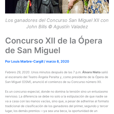
Los ganadores del Concurso San Miguel XII con
John Bills © Agustín Valadez
Concurso XII de la Ópera
de San Miguel
Por
Louis Marbre-Cargill
/
marzo 8, 2020
Febrero 29, 2020
. Unos minutos después de las 7 p.m.
Álvaro Nieto
salió
al escenario del Teatro Ángela Peralta y, como presidente de la Ópera de
San Miguel (OSM), anunció el comienzo de su Concurso número XII.
Es un concurso especial, donde no domina la tensión sino un entusiasmo
nervioso. La diferencia se debe no solo a la estipulación de que nadie se
va a casa con las manos vacías, sino que, a pesar de adherirse al formato
tradicional de clasificación de los ganadores del primer, segundo y tercer
lugar, los demás premios —ya sea una beca, la oportunidad de un