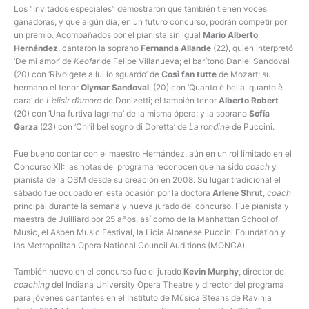
Los “Invitados especiales” demostraron que también tienen voces
ganadoras, y que algún día, en un futuro concurso, podrán competir por
un premio. Acompañados por el pianista sin igual
Mario Alberto
Hernández
, cantaron la soprano
Fernanda Allande
(22), quien interpretó
‘De mi amor’ de
Keofar
de Felipe Villanueva; el barítono Daniel Sandoval
(20) con ‘Rivolgete a lui lo sguardo’ de
Così fan tutte
de Mozart; su
hermano el tenor
Olymar Sandoval
, (20) con ‘Quanto è bella, quanto è
cara’ de
L’elisir d’amore
de Donizetti; el también tenor
Alberto Robert
(20) con ‘Una furtiva lagrima’ de la misma ópera; y la soprano
Sofía
Garza
(23) con ‘Chi’il bel sogno di Doretta’ de
La rondine
de Puccini.
Fue bueno contar con el maestro Hernández, aún en un rol limitado en el
Concurso XII: las notas del programa reconocen que ha sido
coach
y
pianista de la OSM desde su creación en 2008. Su lugar tradicional el
sábado fue ocupado en esta ocasión por la doctora
Arlene Shrut
,
coach
principal durante la semana y nueva jurado del concurso. Fue pianista y
maestra de Juilliard por 25 años, así como de la Manhattan School of
Music, el Aspen Music Festival, la Licia Albanese Puccini Foundation y
las Metropolitan Opera National Council Auditions (MONCA).
También nuevo en el concurso fue el jurado
Kevin Murphy
, director de
coaching
del Indiana University Opera Theatre y director del programa
para jóvenes cantantes en el Instituto de Música Steans de Ravinia