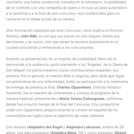
concierto, una tutela residencial, estudios en el extranjero, la posibilidad
de un contrato con una compañía de ópera o incluso un pase automático
a la semifinal o a la final de otro concurso—son sustanciales para un
cantante en la etapa actual de su carrera.
Otra innovación adoptada por este Concurso, como explica el Director
Artístico
John Bills
, es ver que sus jueces no solo lleguen, tomen sus
decisiones y se vayan, sino que pasen la semana preparatoria en la
ciudad conociendo y entrenando a los concursantes.
Durante su presentación, en un espíritu de cordialidad, Nieto dio la
bienvenida a la audiencia, particularmente a los “Ángeles” de la Ópera de
San Miguel: los patrocinadores cuyas contribuciones respaldan sus
premios. Por lo general, el maestro Bills lo seguiría, pero dado que sigue
recuperándose de una enfermedad, limitó su participación a la ceremonia
de entrega de premios al final.
Charles Oppenheim
, Director Artístico
Asistente, fue el maestro de ceremonias y condujo el programa de la
manera habitual, presentando a
María Teresa Dobarganes
, anfitriona
desde hace mucho tiempo de la final del Concurso. Ella compartió el
podio con Oppenheim, proporcionando la versión en español de los
comentarios en inglés sobre el repertorio de cada cantante.
Dos tenores (
Alejandro del Ángel
y
Alejandro Luévanos
, ambos de 28
años), una mezzosoprano (
Angélica Mata
, 29) y cinco sopranos (
Akemi