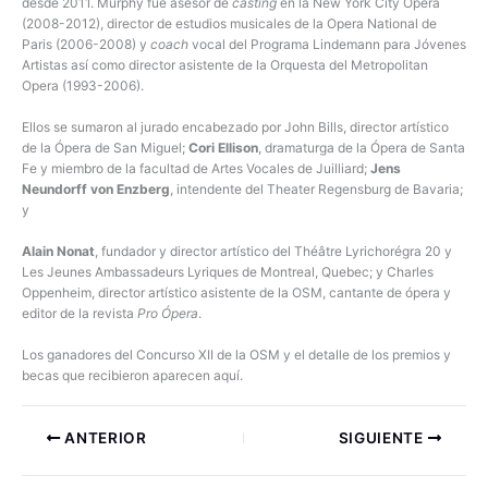
desde 2011. Murphy fue asesor de
casting
en la New York City Opera
(2008-2012), director de estudios musicales de la Opera National de
Paris (2006-2008) y
coach
vocal del Programa Lindemann para Jóvenes
Artistas así como director asistente de la Orquesta del Metropolitan
Opera (1993-2006).
Ellos se sumaron al jurado encabezado por John Bills, director artístico
de la Ópera de San Miguel;
Cori Ellison
, dramaturga de la Ópera de Santa
Fe y miembro de la facultad de Artes Vocales de Juilliard;
Jens
Neundorff von Enzberg
, intendente del Theater Regensburg de Bavaria;
y
Alain Nonat
, fundador y director artístico del Théâtre Lyrichorégra 20 y
Les Jeunes Ambassadeurs Lyriques de Montreal, Quebec; y Charles
Oppenheim, director artístico asistente de la OSM, cantante de ópera y
editor de la revista
Pro Ópera
.
Los ganadores del Concurso XII de la OSM y el detalle de los premios y
becas que recibieron aparecen aquí.
ANTERIOR
SIGUIENTE