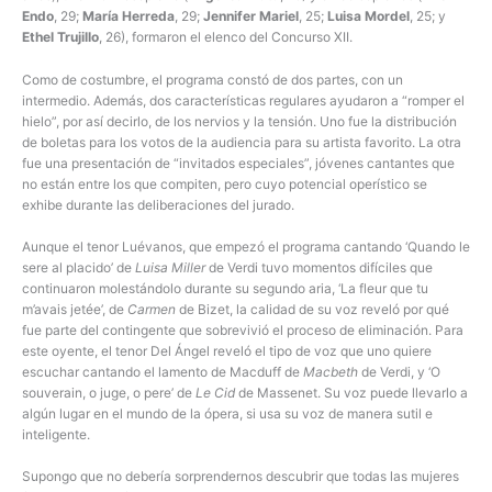
Endo
, 29;
María Herreda
, 29;
Jennifer Mariel
, 25;
Luisa Mordel
, 25; y
Ethel Trujillo
, 26), formaron el elenco del Concurso XII.
Como de costumbre, el programa constó de dos partes, con un
intermedio. Además, dos características regulares ayudaron a “romper el
hielo”, por así decirlo, de los nervios y la tensión. Uno fue la distribución
de boletas para los votos de la audiencia para su artista favorito. La otra
fue una presentación de “invitados especiales”, jóvenes cantantes que
no están entre los que compiten, pero cuyo potencial operístico se
exhibe durante las deliberaciones del jurado.
Aunque el tenor Luévanos, que empezó el programa cantando ‘Quando le
sere al placido’ de
Luisa Miller
de Verdi tuvo momentos difíciles que
continuaron molestándolo durante su segundo aria, ‘La fleur que tu
m’avais jetée’, de
Carmen
de Bizet, la calidad de su voz reveló por qué
fue parte del contingente que sobrevivió el proceso de eliminación. Para
este oyente, el tenor Del Ángel reveló el tipo de voz que uno quiere
escuchar cantando el lamento de Macduff de
Macbeth
de Verdi, y ‘O
souverain, o juge, o pere’ de
Le Cid
de Massenet. Su voz puede llevarlo a
algún lugar en el mundo de la ópera, si usa su voz de manera sutil e
inteligente.
Supongo que no debería sorprendernos descubrir que todas las mujeres