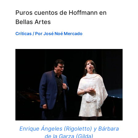
Puros cuentos de Hoffmann en
Bellas Artes
Críticas
/ Por
José Noé Mercado
Enrique Ángeles (Rigoletto) y Bárbara
de la Garza (Gilda)