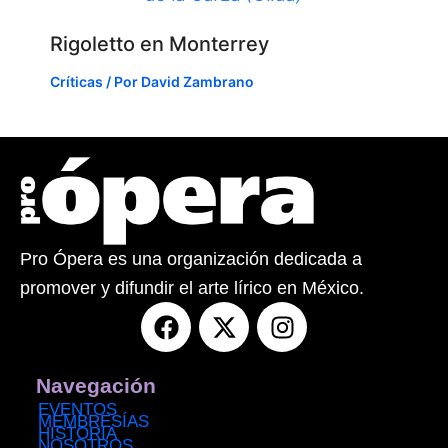
Rigoletto en Monterrey
Críticas
/ Por
David Zambrano
Pro Ópera es una organización dedicada a
promover y difundir el arte lírico en México.
F
X
I
a
-
n
c
t
s
e
w
t
Navegación
b
i
a
EVENTOS
MEMBRESÍAS
o
t
g
HISTORIA
NOSOTROS