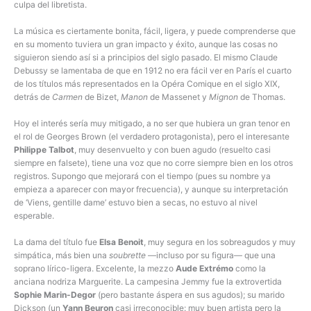
culpa del libretista.
La música es ciertamente bonita, fácil, ligera, y puede comprenderse que
en su momento tuviera un gran impacto y éxito, aunque las cosas no
siguieron siendo así si a principios del siglo pasado. El mismo Claude
Debussy se lamentaba de que en 1912 no era fácil ver en París el cuarto
de los títulos más representados en la Opéra Comique en el siglo XIX,
detrás de
Carmen
de Bizet,
Manon
de Massenet y
Mignon
de Thomas.
Hoy el interés sería muy mitigado, a no ser que hubiera un gran tenor en
el rol de Georges Brown (el verdadero protagonista), pero el interesante
Philippe Talbot
, muy desenvuelto y con buen agudo (resuelto casi
siempre en falsete), tiene una voz que no corre siempre bien en los otros
registros. Supongo que mejorará con el tiempo (pues su nombre ya
empieza a aparecer con mayor frecuencia), y aunque su interpretación
de ‘Viens, gentille dame’ estuvo bien a secas, no estuvo al nivel
esperable.
La dama del título fue
Elsa Benoit
, muy segura en los sobreagudos y muy
simpática, más bien una
soubrette
—incluso por su figura— que una
soprano lírico-ligera. Excelente, la mezzo
Aude Extrémo
como la
anciana nodriza Marguerite. La campesina Jemmy fue la extrovertida
Sophie Marin-Degor
(pero bastante áspera en sus agudos); su marido
Dickson (un
Yann Beuron
casi irreconocible: muy buen artista pero la