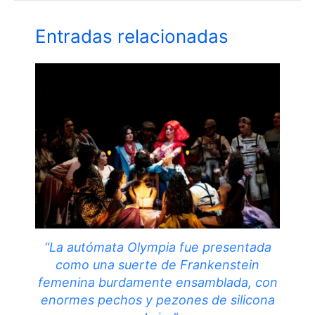
Entradas relacionadas
“La autómata Olympia fue presentada
como una suerte de Frankenstein
femenina burdamente ensamblada, con
enormes pechos y pezones de silicona