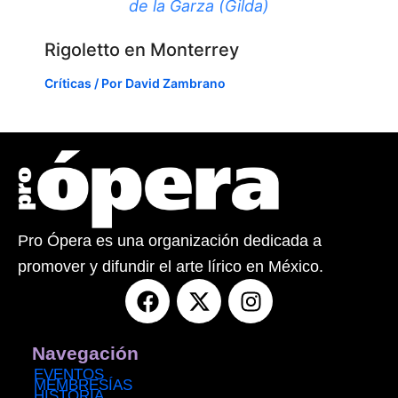
de la Garza (Gilda)
Rigoletto en Monterrey
Críticas
/ Por
David Zambrano
Pro Ópera es una organización dedicada a
promover y difundir el arte lírico en México.
F
X
I
a
-
n
c
t
s
e
w
t
Navegación
b
i
a
EVENTOS
MEMBRESÍAS
HISTORIA