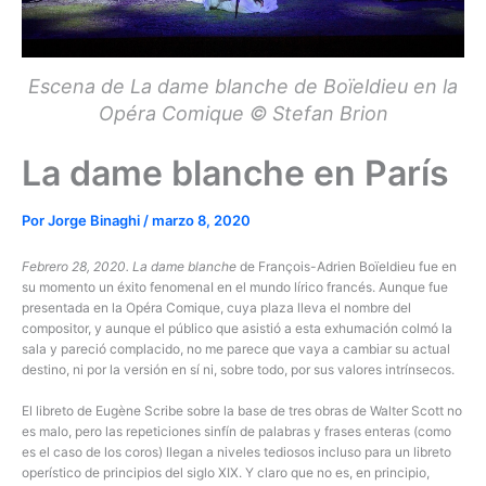
Escena de La dame blanche de Boïeldieu en la
Opéra Comique © Stefan Brion
La dame blanche en París
Por
Jorge Binaghi
/
marzo 8, 2020
Febrero 28, 2020. La dame blanche
de François-Adrien Boïeldieu fue en
su momento un éxito fenomenaI en el mundo lírico francés. Aunque fue
presentada en la Opéra Comique, cuya plaza lleva el nombre del
compositor, y aunque el público que asistió a esta exhumación colmó la
sala y pareció complacido, no me parece que vaya a cambiar su actual
destino, ni por la versión en sí ni, sobre todo, por sus valores intrínsecos.
El libreto de Eugène Scribe sobre la base de tres obras de Walter Scott no
es malo, pero las repeticiones sinfín de palabras y frases enteras (como
es el caso de los coros) llegan a niveles tediosos incluso para un libreto
operístico de principios del siglo XIX. Y claro que no es, en principio,