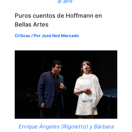
al aire”
Puros cuentos de Hoffmann en
Bellas Artes
Críticas
/ Por
José Noé Mercado
Enrique Ángeles (Rigoletto) y Bárbara