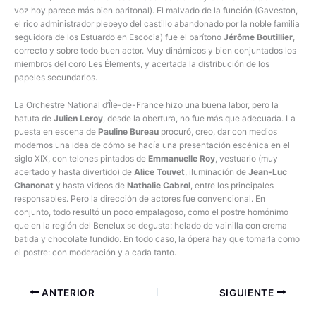
voz hoy parece más bien baritonal). El malvado de la función (Gaveston,
el rico administrador plebeyo del castillo abandonado por la noble familia
seguidora de los Estuardo en Escocia) fue el barítono
Jérôme Boutillier
,
correcto y sobre todo buen actor. Muy dinámicos y bien conjuntados los
miembros del coro Les Élements, y acertada la distribución de los
papeles secundarios.
La Orchestre National d’Île-de-France hizo una buena labor, pero la
batuta de
Julien Leroy
, desde la obertura, no fue más que adecuada. La
puesta en escena de
Pauline Bureau
procuró, creo, dar con medios
modernos una idea de cómo se hacía una presentación escénica en el
siglo XIX, con telones pintados de
Emmanuelle Roy
, vestuario (muy
acertado y hasta divertido) de
Alice Touvet
, iluminación de
Jean-Luc
Chanonat
y hasta videos de
Nathalie Cabrol
, entre los principales
responsables. Pero la dirección de actores fue convencional. En
conjunto, todo resultó un poco empalagoso, como el postre homónimo
que en la región del Benelux se degusta: helado de vainilla con crema
batida y chocolate fundido. En todo caso, la ópera hay que tomarla como
el postre: con moderación y a cada tanto.
ANTERIOR
SIGUIENTE